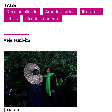
TAGS
Decolonialidade
América Latina
literatura
letras
afrodescendente
veja também
ENSAIO