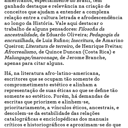
americanos, especialmente do Brasil, têm
ganhado destaque e relevância na criação de
conceitos que ajudam a entender a complexa
relação entre a cultura letrada e afrodescendência
ao longo da História. Vale aqui destacar o
trabalho de alguns pensadores:
Filosofia da
ancestralidade
, de Eduardo Oliveira;
Pedagogia da
encruzilhada
, de Luiz Rufino;
Inscritura
, de Amarino
Queiroz;
Literatura de terreiro
, de Henrique Freitas;
Afrorrealismo
, de Quince Duncan (Costa Rica) e
Malungage/maroonage
, de Jerome Branche,
apenas para citar alguns.
Há, na literatura afro-latino-americana,
escritores que se ocupam tão somente do
comprometimento estético e alinham a
representação de suas éticas ao que se define tão
somente ao estético. Porém, há demandas de
escritas que priorizem e alinhem-se,
prioritariamente, a vínculos éticos, ancestrais, e
descolem-se da estabilidade das relações
catalográficas e enciclopédicas dos manuais
críticos e historiográficos e aproximam-se do que