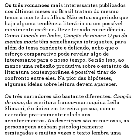
Os três romances
mais interessantes publicados
nos últimos meses no Brasil tratam do mesmo
tema: a morte dos filhos. Não estou sugerindo que
haja alguma tendência literária ou um possível
movimento estético. Deve ter sido coincidência.
Como
Lincoln no limbo
,
Canção de ninar
e
O pai da
menina morta
têm semelhanças intrigantes, para
além do tema candente e delicado, acho que o
esforço comparativo pode revelar algo de
interessante para o nosso tempo. Se não isso, ao
menos uma reflexão produtiva sobre o estatuto da
literatura contemporânea é possível tirar do
confronto entre eles. Na pior das hipóteses,
algumas ideias sobre leitura devem aparecer.
Os três narradores são bastante diferentes.
Canção
de ninar,
da escritora franco-marroquina Leïla
Slimani, é o único em terceira pessoa, com o
narrador praticamente colado aos
acontecimentos. As descrições são minuciosas, as
personagens acabam psicologicamente
esmiuçadas e muitas vezes o texto lembra uma