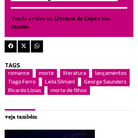
Venda avulsa na
Livraria da Cepe
e nas
bancas
.
TAGS
romance
morte
literatura
lançamentos
Tiago Ferro
Leïla Slimani
George Saunders
Ricardo Lisías
morte de filhos
veja também