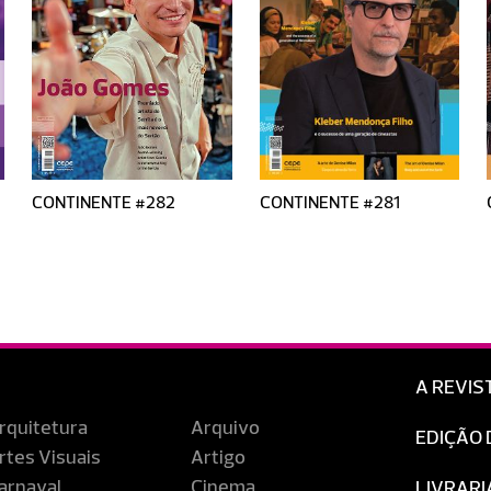
CONTINENTE #282
CONTINENTE #281
A REVIS
rquitetura
Arquivo
EDIÇÃO 
rtes Visuais
Artigo
arnaval
Cinema
LIVRARI