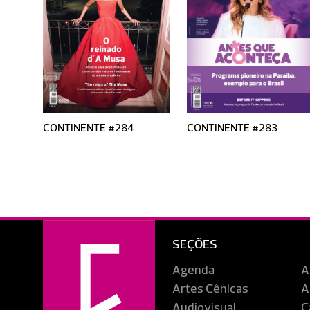
CONTINENTE #284
CONTINENTE #283
SEÇÕES
Agenda
A
Artes Cênicas
A
Audiovisual
C