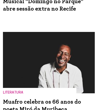
Musical "Domingo no Parque"
abre sessão extra no Recife
LITERATURA
Muafro celebra os 66 anos do
poeta Miró da Muribeca