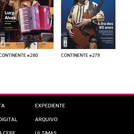
CONTINENTE #280
CONTINENTE #279
CONT
TA
EXPEDIENTE
DIGITAL
ARQUIVO
A CEPE
ÚLTIMAS