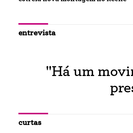
entrevista
"Há um movim
pre
curtas