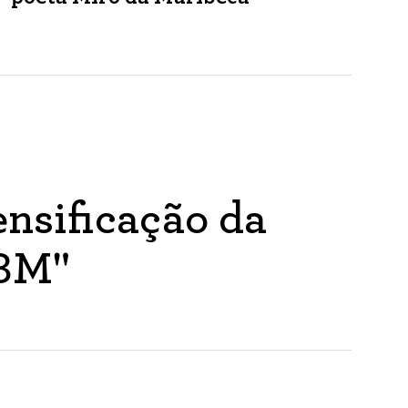
nsificação da
ABM"