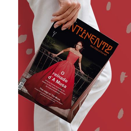
o
ado em
eiras,
ife,
ade a
va