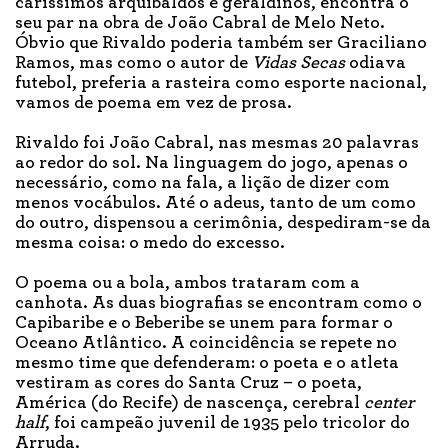
caríssimos arquibaldos e geraldinos, encontra o
seu par na obra de João Cabral de Melo Neto.
Óbvio que Rivaldo poderia também ser Graciliano
Ramos, mas como o autor de
Vidas Secas
odiava
futebol, preferia a rasteira como esporte nacional,
vamos de poema em vez de prosa.
Rivaldo foi João Cabral, nas mesmas 20 palavras
ao redor do sol. Na linguagem do jogo, apenas o
necessário, como na fala, a lição de dizer com
menos vocábulos. Até o adeus, tanto de um como
do outro, dispensou a cerimônia, despediram-se da
mesma coisa: o medo do excesso.
O poema ou a bola, ambos trataram com a
canhota. As duas biografias se encontram como o
Capibaribe e o Beberibe se unem para formar o
Oceano Atlântico. A coincidência se repete no
mesmo time que defenderam: o poeta e o atleta
vestiram as cores do Santa Cruz – o poeta,
América (do Recife) de nascença, cerebral
center
half
, foi campeão juvenil de 1935 pelo tricolor do
Arruda.