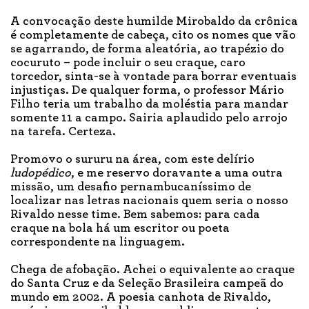
A convocação deste humilde Mirobaldo da crônica
é completamente de cabeça, cito os nomes que vão
se agarrando, de forma aleatória, ao trapézio do
cocuruto – pode incluir o seu craque, caro
torcedor, sinta-se à vontade para borrar eventuais
injustiças. De qualquer forma, o professor Mário
Filho teria um trabalho da moléstia para mandar
somente 11 a campo. Sairia aplaudido pelo arrojo
na tarefa. Certeza.
Promovo o sururu na área, com este delírio
ludopédico
, e me reservo doravante a uma outra
missão, um desafio pernambucaníssimo de
localizar nas letras nacionais quem seria o nosso
Rivaldo nesse time. Bem sabemos: para cada
craque na bola há um escritor ou poeta
correspondente na linguagem.
Chega de afobação. Achei o equivalente ao craque
do Santa Cruz e da Seleção Brasileira campeã do
mundo em 2002. A poesia canhota de Rivaldo,