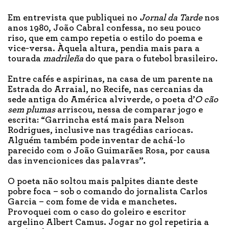
Em entrevista que publiquei no
Jornal da Tarde
nos
anos 1980, João Cabral confessa, no seu pouco
riso, que em campo repetia o estilo do poema e
vice-versa. Àquela altura, pendia mais para a
tourada
madrileña
do que para o futebol brasileiro.
Entre cafés e aspirinas, na casa de um parente na
Estrada do Arraial, no Recife, nas cercanias da
sede antiga do América alviverde, o poeta d’
O cão
sem plumas
arriscou, nessa de comparar jogo e
escrita: “Garrincha está mais para Nelson
Rodrigues, inclusive nas tragédias cariocas.
Alguém também pode inventar de achá-lo
parecido com o João Guimarães Rosa, por causa
das invencionices das palavras”.
O poeta não soltou mais palpites diante deste
pobre foca – sob o comando do jornalista Carlos
Garcia – com fome de vida e manchetes.
Provoquei com o caso do goleiro e escritor
argelino Albert Camus. Jogar no gol repetiria a