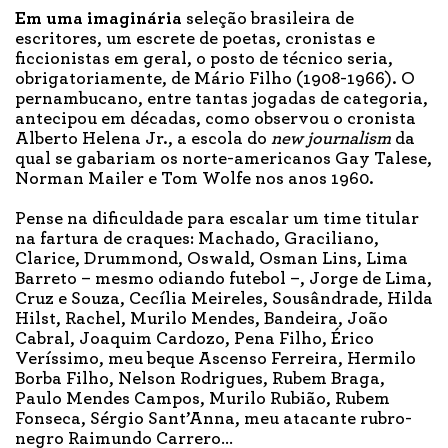
Em uma imaginária
seleção brasileira de
escritores, um escrete de poetas, cronistas e
ficcionistas em geral, o posto de técnico seria,
obrigatoriamente, de Mário Filho (1908-1966). O
pernambucano, entre tantas jogadas de categoria,
antecipou em décadas, como observou o cronista
Alberto Helena Jr., a escola do
new journalism
da
qual se gabariam os norte-americanos Gay Talese,
Norman Mailer e Tom Wolfe nos anos 1960.
Pense na dificuldade para escalar um time titular
na fartura de craques: Machado, Graciliano,
Clarice, Drummond, Oswald, Osman Lins, Lima
Barreto – mesmo odiando futebol –, Jorge de Lima,
Cruz e Souza, Cecília Meireles, Sousândrade, Hilda
Hilst, Rachel, Murilo Mendes, Bandeira, João
Cabral, Joaquim Cardozo, Pena Filho, Érico
Veríssimo, meu beque Ascenso Ferreira, Hermilo
Borba Filho, Nelson Rodrigues, Rubem Braga,
Paulo Mendes Campos, Murilo Rubião, Rubem
Fonseca, Sérgio Sant’Anna, meu atacante rubro-
negro Raimundo Carrero…