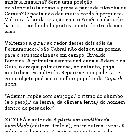
miséria humana? Seria uma posição
existencialista como a prosa e parte da filosofia de
Camus? O poeta não deu muita corda à pergunta.
Voltou a falar da relação com o América daquele
bairro, time fundado praticamente dentro da sua
casa.
Voltemos a girar ao redor desses dois sóis de
Pernambuco: João Cabral não deixou um poema
para o seu semelhante em campo, Rivaldo
Ferreira. A primeira estrofe dedicada a Ademir da
Guia, o craque palmeirense, no entanto, paga
muito bem essa dívida. Repare se não poderia ter
como objeto poético o melhor jogador da
Copa de
2002
:
“Ademir impõe com seu jogo/ o ritmo do chumbo
(e o peso),/ da lesma, da câmera lenta/ do homem
dentro do pesadelo.”
XiCO SÁ
é autor de
A pátria em sandálias da
humildade
(editora Realejo), entre outros livros. É
colunista do jornal El País e comentarista de