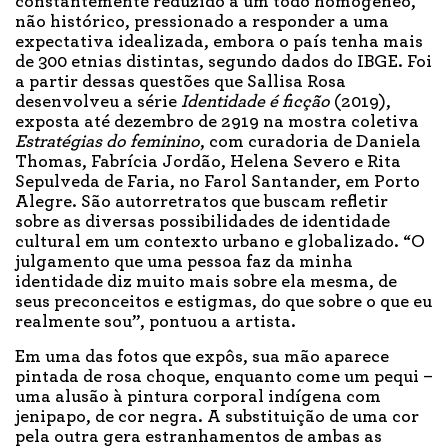
constantemente reduzido a um todo homogêneo,
não histórico, pressionado a responder a uma
expectativa idealizada, embora o país tenha mais
de 300 etnias distintas, segundo dados do IBGE. Foi
a partir dessas questões que Sallisa Rosa
desenvolveu a série
Identidade é ficção
(2019),
exposta até dezembro de 2919 na mostra coletiva
Estratégias do feminino
, com curadoria de Daniela
Thomas, Fabrícia Jordão, Helena Severo e Rita
Sepulveda de Faria, no Farol Santander, em Porto
Alegre. São autorretratos que buscam refletir
sobre as diversas possibilidades de identidade
cultural em um contexto urbano e globalizado. “O
julgamento que uma pessoa faz da minha
identidade diz muito mais sobre ela mesma, de
seus preconceitos e estigmas, do que sobre o que eu
realmente sou”, pontuou a artista.
Em uma das fotos que expôs, sua mão aparece
pintada de rosa choque, enquanto come um pequi –
uma alusão à pintura corporal indígena com
jenipapo, de cor negra. A substituição de uma cor
pela outra gera estranhamentos de ambas as