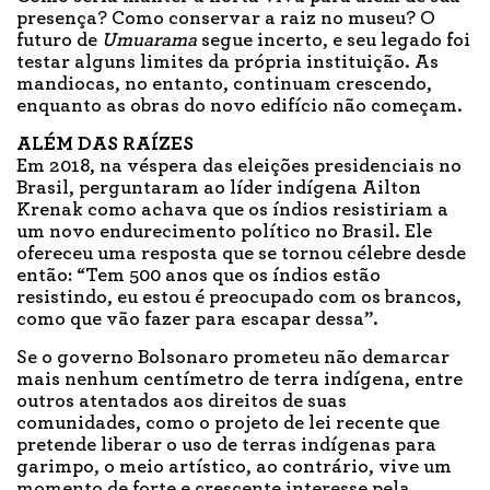
presença? Como conservar a raiz no museu? O
futuro de
Umuarama
segue incerto, e seu legado foi
testar alguns limites da própria instituição. As
mandiocas, no entanto, continuam crescendo,
enquanto as obras do novo edifício não começam.
ALÉM DAS RAÍZES
Em 2018, na véspera das eleições presidenciais no
Brasil, perguntaram ao líder indígena Ailton
Krenak como achava que os índios resistiriam a
um novo endurecimento político no Brasil. Ele
ofereceu uma resposta que se tornou célebre desde
então: “Tem 500 anos que os índios estão
resistindo, eu estou é preocupado com os brancos,
como que vão fazer para escapar dessa”.
Se o governo Bolsonaro prometeu não demarcar
mais nenhum centímetro de terra indígena, entre
outros atentados aos direitos de suas
comunidades, como o projeto de lei recente que
pretende liberar o uso de terras indígenas para
garimpo, o meio artístico, ao contrário, vive um
momento de forte e crescente interesse pela