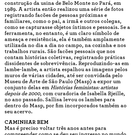
construção da usina de Belo Monte no Pará, em
1989. A artista então realizou uma série de fotos
registrando facões de pessoas próximas e
familiares, como o pai, a irmã e outros colegas,
como se capturasse objetos íntimos e pessoais. Se a
ferramenta, no entanto, é um claro símbolo de
ameaça e resistência, ela é também amplamente
utilizada no dia a dia no campo, na cozinha e nos
trabalhos rurais. São facões pessoais que nos
contam histórias coletivas, registrando práticas
dissidentes de sobrevivência. Reproduzindo-as em
lambe-lambe, a artista espalhou as imagens pelos
muros de várias cidades, até ser convidada pelo
Museu de Arte de São Paulo (Masp) a expor um
conjunto delas em
Histórias feministas: artistas
depois de 2000
, com curadoria de Isabella Rjeille,
no ano passado. Sallisa levou os lambes para
dentro do Masp, por fim incorporados também ao
seu acervo.
CAMINHAR BEM
Mas é preciso voltar três anos antes para
compreender como se deu seu ingresso no mundo