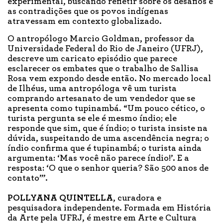
experimental, buscando refletir sobre os desafios e
as contradições que os povos indígenas
atravessam em contexto globalizado.
O antropólogo Marcio Goldman, professor da
Universidade Federal do Rio de Janeiro (UFRJ),
descreve um caricato episódio que parece
esclarecer os embates que o trabalho de Sallisa
Rosa vem expondo desde então. No mercado local
de Ilhéus, uma antropóloga vê um turista
comprando artesanato de um vendedor que se
apresenta como tupinambá. “Um pouco cético, o
turista pergunta se ele é mesmo índio; ele
responde que sim, que é índio; o turista insiste na
dúvida, suspeitando de uma ascendência negra; o
índio confirma que é tupinambá; o turista ainda
argumenta: ‘Mas você não parece índio!’. E a
resposta: ‘O que o senhor queria? São 500 anos de
contato’”.
POLLYANA QUINTELLA
, curadora e
pesquisadora independente. Formada em História
da Arte pela UFRJ, é mestre em Arte e Cultura