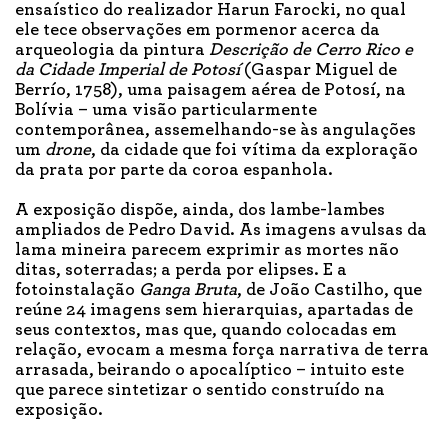
ensaístico do realizador Harun Farocki, no qual
ele tece observações em pormenor acerca da
arqueologia da pintura
Descrição de Cerro Rico e
da Cidade Imperial de Potosí
(Gaspar Miguel de
Berrío, 1758), uma paisagem aérea de Potosí, na
Bolívia – uma visão particularmente
contemporânea, assemelhando-se às angulações
um
drone
, da cidade que foi vítima da exploração
da prata por parte da coroa espanhola.
A exposição dispõe, ainda, dos lambe-lambes
ampliados de Pedro David. As imagens avulsas da
lama mineira parecem exprimir as mortes não
ditas, soterradas; a perda por elipses. E a
fotoinstalação
Ganga Bruta
, de João Castilho, que
reúne 24 imagens sem hierarquias, apartadas de
seus contextos, mas que, quando colocadas em
relação, evocam a mesma força narrativa de terra
arrasada, beirando o apocalíptico – intuito este
que parece sintetizar o sentido construído na
exposição.