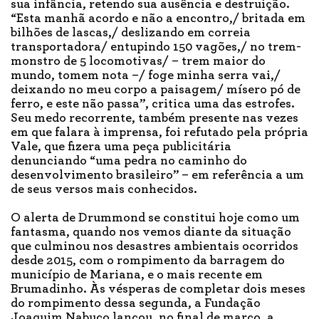
sua infância, retendo sua ausência e destruição.
“Esta manhã acordo e não a encontro,/ britada em
bilhões de lascas,/ deslizando em correia
transportadora/ entupindo 150 vagões,/ no trem-
monstro de 5 locomotivas/ – trem maior do
mundo, tomem nota –/ foge minha serra vai,/
deixando no meu corpo a paisagem/ mísero pó de
ferro, e este não passa”, critica uma das estrofes.
Seu medo recorrente, também presente nas vezes
em que falara à imprensa, foi refutado pela própria
Vale, que fizera uma peça publicitária
denunciando “uma pedra no caminho do
desenvolvimento brasileiro” – em referência a um
de seus versos mais conhecidos.
O alerta de Drummond se constitui hoje como um
fantasma, quando nos vemos diante da situação
que culminou nos desastres ambientais ocorridos
desde 2015, com o rompimento da barragem do
município de Mariana, e o mais recente em
Brumadinho. Às vésperas de completar dois meses
do rompimento dessa segunda, a Fundação
Joaquim Nabuco lançou, no final de março, a