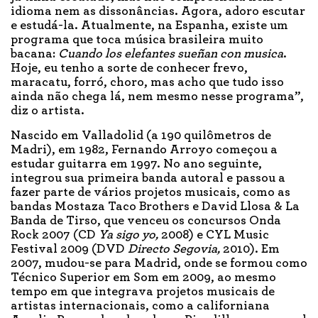
idioma nem as dissonâncias. Agora, adoro escutar
e estudá-la. Atualmente, na Espanha, existe um
programa que toca música brasileira muito
bacana:
Cuando los elefantes sueñan con musica
.
Hoje, eu tenho a sorte de conhecer frevo,
maracatu, forró, choro, mas acho que tudo isso
ainda não chega lá, nem mesmo nesse programa”,
diz o artista.
Nascido em Valladolid (a 190 quilômetros de
Madri), em 1982, Fernando Arroyo começou a
estudar guitarra em 1997. No ano seguinte,
integrou sua primeira banda autoral e passou a
fazer parte de vários projetos musicais, como as
bandas Mostaza Taco Brothers e David Llosa & La
Banda de Tirso, que venceu os concursos Onda
Rock 2007 (CD
Ya sigo yo,
2008) e CYL Music
Festival 2009 (DVD
Directo Segovia,
2010). Em
2007, mudou-se para Madrid, onde se formou como
Técnico Superior em Som em 2009, ao mesmo
tempo em que integrava projetos musicais de
artistas internacionais, como a californiana