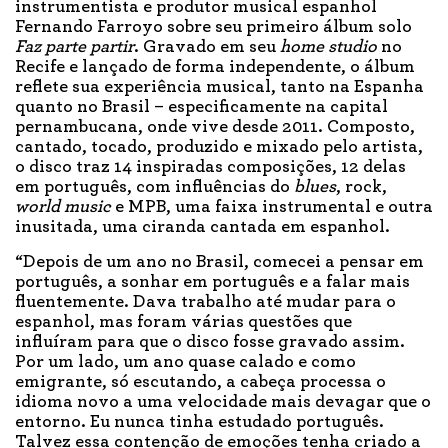
instrumentista e produtor musical espanhol
Fernando Farroyo sobre seu primeiro álbum solo
Faz parte partir
. Gravado em seu
home studio
no
Recife e lançado de forma independente, o álbum
reflete sua experiência musical, tanto na Espanha
quanto no Brasil – especificamente na capital
pernambucana, onde vive desde 2011. Composto,
cantado, tocado, produzido e mixado pelo artista,
o disco traz 14 inspiradas composições, 12 delas
em português, com influências do
blues
, rock,
world music
e MPB, uma faixa instrumental e outra
inusitada, uma ciranda cantada em espanhol.
“Depois de um ano no Brasil, comecei a pensar em
português, a sonhar em português e a falar mais
fluentemente. Dava trabalho até mudar para o
espanhol, mas foram várias questões que
influíram para que o disco fosse gravado assim.
Por um lado, um ano quase calado e como
emigrante, só escutando, a cabeça processa o
idioma novo a uma velocidade mais devagar que o
entorno. Eu nunca tinha estudado português.
Talvez essa contenção de emoções tenha criado a