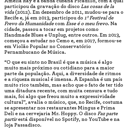
Amelia Ray e a banda cubana Picadillo, com a qual
participou da gravação do disco
Las cosas de la
vida
(2012). Em dezembro de 2011, mudou-se para o
Recife e, já em 2013, participou do
1º Festival de
Frevo da Humanidade
com
Esse é o meu frevo
. Na
cidade, passou a tocar em projetos como
Handmade Blues e Unplug, entre outros. Em 2013,
começou a estudar no Cemo e, em 2017, formou-se
em Violão Popular no Conservatório
Pernambucano de Música.
“O que eu sinto no Brasil é que a música é algo
muito mais próximo ou cotidiano para a maior
parte da população. Aqui, a diversidade de ritmos
e a riqueza musical é imensa. A Espanha é um país
muito rico também, mas acho que o fato de ter tido
uma ditadura recente, com muita censura e tudo
mais, foi algo que freou muito a expressividade
cultural”, avalia o músico, que, no Recife, costuma
se apresentar nos restaurantes Mingus e Prima
Deli e na cervejaria Mr. Hoppy. O disco
Faz parte
partir
está disponível no Spotify, no YouTube e na
loja Passadisco.