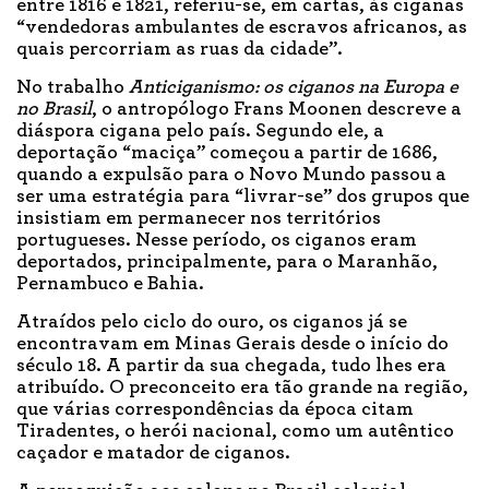
entre 1816 e 1821, referiu-se, em cartas, às ciganas
“vendedoras ambulantes de escravos africanos, as
quais percorriam as ruas da cidade”.
No trabalho
Anticiganismo: os ciganos na Europa e
no Brasil
, o antropólogo Frans Moonen descreve a
diáspora cigana pelo país. Segundo ele, a
deportação “maciça” começou a partir de 1686,
quando a expulsão para o Novo Mundo passou a
ser uma estratégia para “livrar-se” dos grupos que
insistiam em permanecer nos territórios
portugueses. Nesse período, os ciganos eram
deportados, principalmente, para o Maranhão,
Pernambuco e Bahia.
Atraídos pelo ciclo do ouro, os ciganos já se
encontravam em Minas Gerais desde o início do
século 18. A partir da sua chegada, tudo lhes era
atribuído. O preconceito era tão grande na região,
que várias correspondências da época citam
Tiradentes, o herói nacional, como um autêntico
caçador e matador de ciganos.