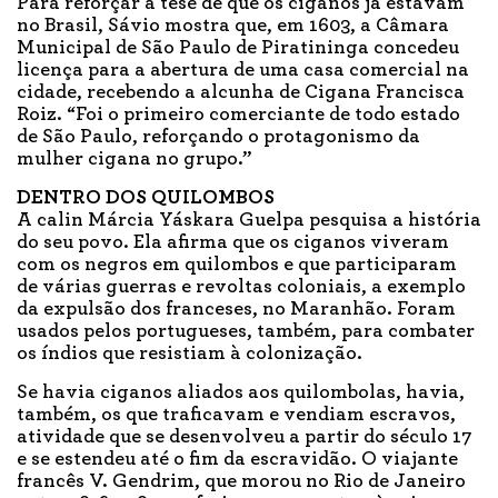
Para reforçar a tese de que os ciganos já estavam
no Brasil, Sávio mostra que, em 1603, a Câmara
Municipal de São Paulo de Piratininga concedeu
licença para a abertura de uma casa comercial na
cidade, recebendo a alcunha de Cigana Francisca
Roiz. “Foi o primeiro comerciante de todo estado
de São Paulo, reforçando o protagonismo da
mulher cigana no grupo.”
DENTRO DOS QUILOMBOS
A calin Márcia Yáskara Guelpa pesquisa a história
do seu povo. Ela afirma que os ciganos viveram
com os negros em quilombos e que participaram
de várias guerras e revoltas coloniais, a exemplo
da expulsão dos franceses, no Maranhão. Foram
usados pelos portugueses, também, para combater
os índios que resistiam à colonização.
Se havia ciganos aliados aos quilombolas, havia,
também, os que traficavam e vendiam escravos,
atividade que se desenvolveu a partir do século 17
e se estendeu até o fim da escravidão. O viajante
francês V. Gendrim, que morou no Rio de Janeiro