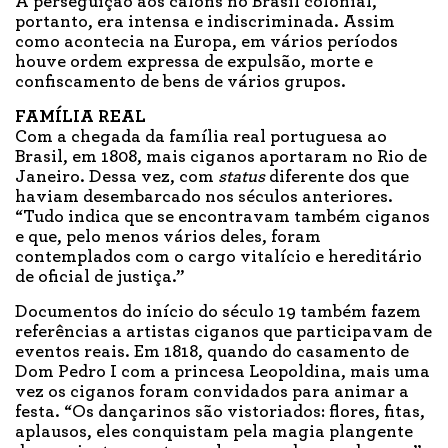
A perseguição aos calons no Brasil colonial,
portanto, era intensa e indiscriminada. Assim
como acontecia na Europa, em vários períodos
houve ordem expressa de expulsão, morte e
confiscamento de bens de vários grupos.
FAMÍLIA REAL
Com a chegada da família real portuguesa ao
Brasil, em 1808, mais ciganos aportaram no Rio de
Janeiro. Dessa vez, com
status
diferente dos que
haviam desembarcado nos séculos anteriores.
“Tudo indica que se encontravam também ciganos
e que, pelo menos vários deles, foram
contemplados com o cargo vitalício e hereditário
de oficial de justiça.”
Documentos do início do século 19 também fazem
referências a artistas ciganos que participavam de
eventos reais. Em 1818, quando do casamento de
Dom Pedro I com a princesa Leopoldina, mais uma
vez os ciganos foram convidados para animar a
festa. “Os dançarinos são vistoriados: flores, fitas,
aplausos, eles conquistam pela magia plangente