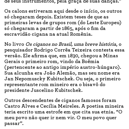
de seus instrumentos, pela graça de suas danças.”
Os calons estiveram aqui desde o início, os outros
só chegaram depois. Existem teses de que as
primeiras levas de grupos rom (do Leste Europeu)
só chegaram a partir de 1865, após o fim da
escravidão cigana na atual Romênia.
No livro
Os ciganos no Brasil, uma breve história
, o
pesquisador Rodrigo Corrêa Teixeira contesta essa
versão. Ele afirma que, em 1830, chegou a Minas
Gerais o primeiro rom, vindo da Boêmia
(pertencente ao antigo império austro-húngaro).
Sua alcunha era João Alemão, mas seu nome era
Jan Nepomuscky Kubitschek. Ou seja, o primeiro
representante rom mineiro era o bisavô do
presidente Juscelino Kubitschek.
Outros descendentes de ciganos famosos foram
Castro Alves e Cecília Meireles. A poetisa mineira
teria escrito uma estrofe em que cita sua etnia. “O
meu povo não quer ir nem vir. O meu povo quer
passar”.