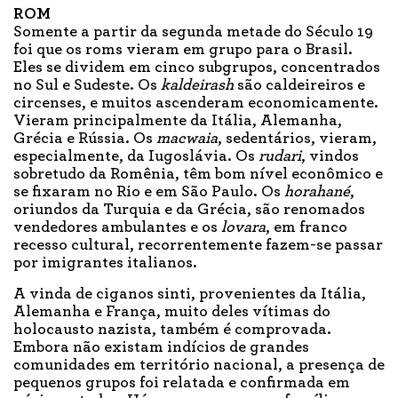
ROM
Somente a partir da segunda metade do Século 19
foi que os roms vieram em grupo para o Brasil.
Eles se dividem em cinco subgrupos, concentrados
no Sul e Sudeste. Os
kaldeirash
são caldeireiros e
circenses, e muitos ascenderam economicamente.
Vieram principalmente da Itália, Alemanha,
Grécia e Rússia. Os
macwaia
, sedentários, vieram,
especialmente, da Iugoslávia. Os
rudari
, vindos
sobretudo da Romênia, têm bom nível econômico e
se fixaram no Rio e em São Paulo. Os
horahané
,
oriundos da Turquia e da Grécia, são renomados
vendedores ambulantes e os
lovara
, em franco
recesso cultural, recorrentemente fazem-se passar
por imigrantes italianos.
A vinda de ciganos sinti, provenientes da Itália,
Alemanha e França, muito deles vítimas do
holocausto nazista, também é comprovada.
Embora não existam indícios de grandes
comunidades em território nacional, a presença de
pequenos grupos foi relatada e confirmada em