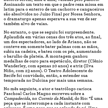
Assinando um texto em que o padre reza missa em
latim para o enterro de um cachorro e cangaceiros
são absolvidos no Juízo Final por Nossa Senhora,
o dramaturgo apenas esperava a sua vez de ser
também alvo de vaias.
No entanto, o que se seguiu foi surpreendente.
Aplaudida em várias cenas dos três atos, ao final,
um dos espectadores, ao lado de Ariano, não se
conteve em somente bater palmas com as mãos,
subiu na cadeira, e bateu com os pés, aumentando
o barulho da plateia. A montagem ganhou
medalhas de ouro para espetáculo, diretor (Clênio
Wanderley, com apenas 20 anos) e atriz (Ilva
Niño, com 23 anos). O Teatro Adolescente do
Recife foi convidado, então, a estender sua
temporada no Dulcina por mais uma semana.
No mês seguinte, o ator e teatrólogo carioca
Paschoal Carlos Magno escreveu sobre a
Compadecida
, no
Correio da Manhã
, do Rio: “É uma
peça que se interrompe a cada instante com