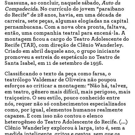
Suassuna, ao concluir, naquele sábado,
Auto da
Compadecida
. No currículo do jovem “paraibano
do Recife” de 28 anos, havia, em uma década de
carreira, sete peças, algumas elogiadas na capital
pernambucana. Com a nova obra pronta, faltava,
então, uma companhia teatral para encená-la. A
montagem ficou a cargo do Teatro Adolescente do
Recife (TAR), com direção de Clênio Wanderley.
Criado em abril daquele ano, o grupo iniciante
promoveu a estreia do espetáculo no Teatro de
Santa Isabel, em 11 de setembro de 1956.
Classificando o texto da peça como farsa, o
teatrólogo Valdemar de Oliveira não poupou
esforços ao criticar a montagem: “Não há, talvez,
em teatro, gênero mais difícil, mais perigoso, mais
traiçoeiro. O seu estilo, pouco conhecido entre
nós, requer não só conhecimentos especializados
como, por igual, elementos humanos realmente
capazes. E com isso não contou o elenco
heterogêneo do Teatro Adolescente do Recife. (...)
Clênio Wanderley explorou à larga, isto é, sem a
medida inteligente, gritos e gestos, sem que os