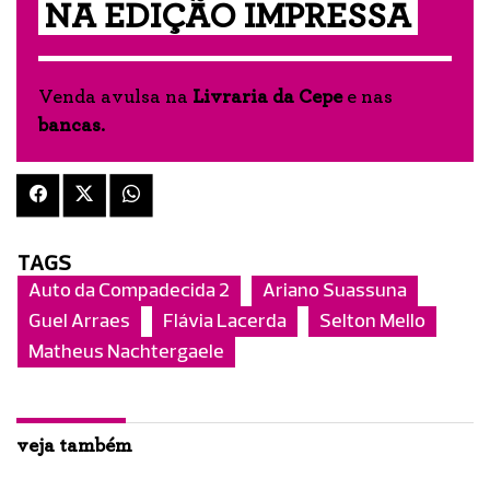
NA EDIÇÃO IMPRESSA
Venda avulsa na
Livraria da Cepe
e nas
bancas
.
TAGS
Auto da Compadecida 2
Ariano Suassuna
Guel Arraes
Flávia Lacerda
Selton Mello
Matheus Nachtergaele
veja também