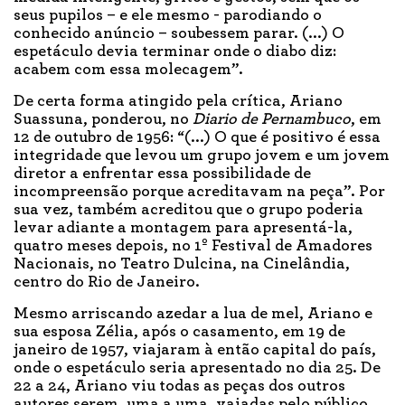
seus pupilos – e ele mesmo - parodiando o
conhecido anúncio – soubessem parar. (...) O
espetáculo devia terminar onde o diabo diz:
acabem com essa molecagem”.
De certa forma atingido pela crítica, Ariano
Suassuna, ponderou, no
Diario de Pernambuco
, em
12 de outubro de 1956: “(...) O que é positivo é essa
integridade que levou um grupo jovem e um jovem
diretor a enfrentar essa possibilidade de
incompreensão porque acreditavam na peça”. Por
sua vez, também acreditou que o grupo poderia
levar adiante a montagem para apresentá-la,
quatro meses depois, no 1º Festival de Amadores
Nacionais, no Teatro Dulcina, na Cinelândia,
centro do Rio de Janeiro.
Mesmo arriscando azedar a lua de mel, Ariano e
sua esposa Zélia, após o casamento, em 19 de
janeiro de 1957, viajaram à então capital do país,
onde o espetáculo seria apresentado no dia 25. De
22 a 24, Ariano viu todas as peças dos outros
autores serem, uma a uma, vaiadas pelo público.