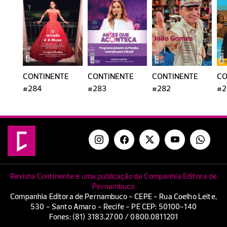
CONTINENTE
CONTINENTE
CONTINENTE
CO
#284
#283
#282
#2
Revista Continente é uma publicação da Companhia Editora de
Pernambuco
Companhia Editora de Pernambuco - CEPE - Rua Coelho Leite,
530 - Santo Amaro - Recife - PE CEP: 50100-140
Fones: (81) 3183.2700 / 0800.0811201