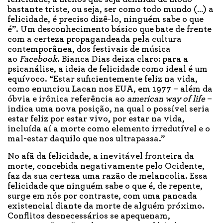
bastante triste, ou seja, ser como todo mundo (…) a
felicidade, é preciso dizê-lo, ninguém sabe o que
é”. Um desconhecimento básico que bate de frente
com a certeza propagandeada pela cultura
contemporânea, dos festivais de música
ao
Facebook
. Bianca Dias deixa claro: para a
psicanálise, a ideia de felicidade como ideal é um
equívoco. “Estar suficientemente feliz na vida,
como enunciou Lacan nos EUA, em 1977 – além da
óbvia e irônica referência ao
american way of life
–
indica uma nova posição, na qual o possível seria
estar feliz por estar vivo, por estar na vida,
incluída aí a morte como elemento irredutível e o
mal-estar daquilo que nos ultrapassa.”
No afã da felicidade, a inevitável fronteira da
morte, concebida negativamente pelo Ocidente,
faz da sua certeza uma razão de melancolia. Essa
felicidade que ninguém sabe o que é, de repente,
surge em nós por contraste, com uma pancada
existencial diante da morte de alguém próximo.
Conflitos desnecessários se apequenam,