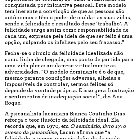
conquistada por iniciativa pessoal. Este modelo
tem inerente a convicção de que as pessoas são
autônomas e têm o poder de moldar as suas vidas,
sendo a felicidade o resultado desse ‘trabalho’. A
felicidade surge assim como responsabilidade de
cada um, expressa pela ideia de que ser feliz é uma
opção, culpando os infelizes pelo seu fracasso.”
Fecha-se o círculo da felicidade idealizada não
como linha de chegada, mas ponto de partida para
uma vida plena: anulam-se virtualmente as
adversidades. “O modelo dominante é o de que,
mesmo perante condições adversas, alheias e
impossíveis de controlar, sermos felizes só
depende da vontade própria. E isso gera frustração
e sentimentos de inadequação social”, diz Ana
Roque.
A psicanalista lacaniana Bianca Coutinho Dias
reforça o teor ilusório da felicidade ideal. Ela
recorda que, em 1970, em
O seminário, livro 17: o
avesso da psicanálise
, Lacan afirma que “a
felicidade, a menos que seja definida de modo