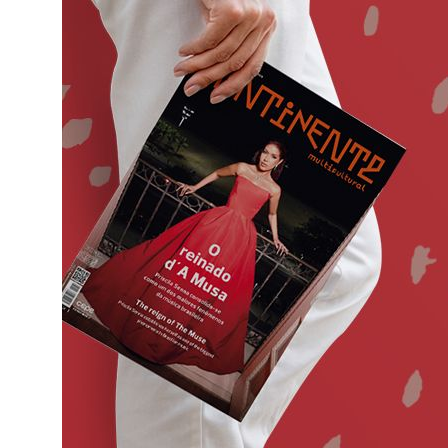
o
ado em
eiras,
ife,
ade a
va