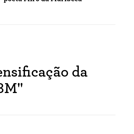
nsificação da
ABM"