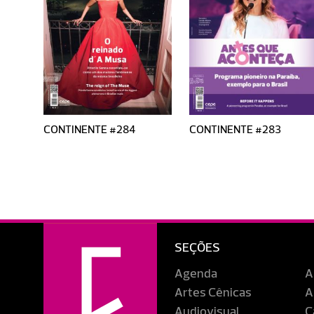
CONTINENTE #284
CONTINENTE #283
SEÇÕES
Agenda
A
Artes Cênicas
A
Audiovisual
C