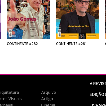
CONTINENTE #282
CONTINENTE #281
A REVIS
rquitetura
Arquivo
EDIÇÃO 
rtes Visuais
Artigo
arnaval
Cinema
LIVRARI