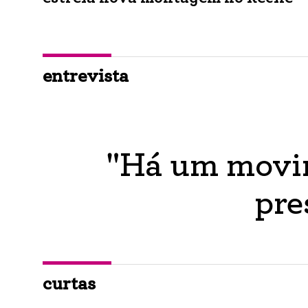
entrevista
"Há um movim
pre
curtas