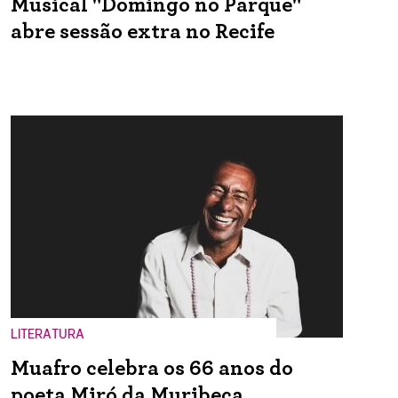
Musical "Domingo no Parque"
abre sessão extra no Recife
LITERATURA
Muafro celebra os 66 anos do
poeta Miró da Muribeca