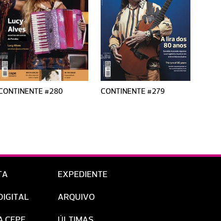
CONTINENTE #280
CONTINENTE #279
CONT
TA
EXPEDIENTE
DIGITAL
ARQUIVO
A CEPE
ÚLTIMAS