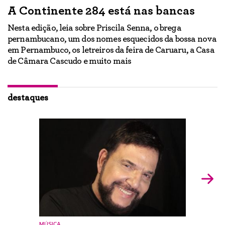
A Continente 284 está nas bancas
“
a
Nesta edição, leia sobre Priscila Senna, o brega
pernambucano, um dos nomes esquecidos da bossa nova
E
em Pernambuco, os letreiros da feira de Caruaru, a Casa
lo
h
de Câmara Cascudo e muito mais
ão
Ig
br
destaques
MÚSICA