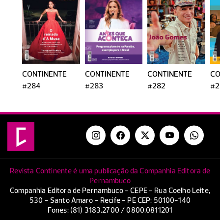
CONTINENTE
CONTINENTE
CONTINENTE
CO
#284
#283
#282
#2
Revista Continente é uma publicação da Companhia Editora de
Pernambuco
Companhia Editora de Pernambuco - CEPE - Rua Coelho Leite,
530 - Santo Amaro - Recife - PE CEP: 50100-140
Fones: (81) 3183.2700 / 0800.0811201