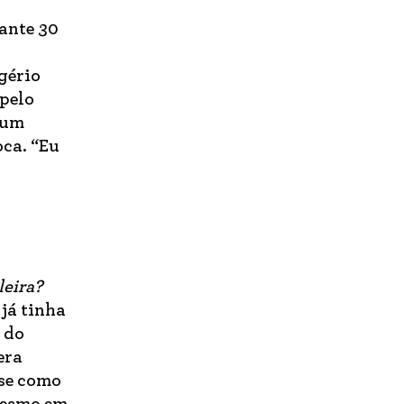
rante 30
gério
 pelo
 um
oca. “Eu
leira?
 já tinha
e do
era
ase como