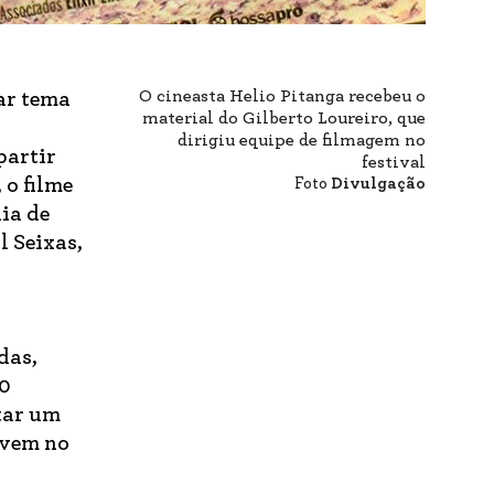
O cineasta Helio Pitanga recebeu o
ar tema
material do Gilberto Loureiro, que
dirigiu equipe de filmagem no
partir
festival
 o filme
Foto
Divulgação
ia de
l Seixas,
das,
00
tar um
ovem no