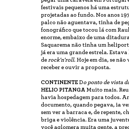
pegar uma caravela em Portugal e
festivais pequenos há uma estrut
projetadas ao fundo. Nos anos 19
palco não aguentava, tinha de pe
fonográfico que tocou lá com Rau
enorme, embaixo de uma ditadura m
Saquarema não tinha um heliporto
já era uma grande estrela. Estav
de
rock
'
n
'
roll
. Hoje em dia, se não
receber e ouvir a proposta.
CONTINENTE
D
o ponto de vista 
HELIO PITANGA
Muito mais. Reun
havia hospedagem para todos. Ar
documento, quando pegava, ia ver
sem ver a barraca e, de repente, 
briga e violência. Era uma juven
você aglomera muita gente, a pre