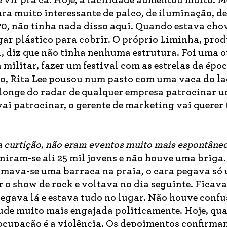
 vir pra cá. Hoje, a facilidade aumentou muito. 
ura muito interessante de palco, de iluminação, d
70, não tinha nada disso aqui. Quando estava cho
gar plástico para cobrir. O próprio Liminha, pro
l, diz que não tinha nenhuma estrutura. Foi uma 
ilitar, fazer um festival com as estrelas da époc
, Rita Lee pousou num pasto com uma vaca do lad
a longe do radar de qualquer empresa patrocinar 
 vai patrocinar, o gerente de marketing vai querer 
da curtição, não eram eventos muito mais espontâne
iram-se ali 25 mil jovens e não houve uma briga
mava-se uma barraca na praia, o cara pegava só
 o show de rock e voltava no dia seguinte. Ficav
chegava lá e estava tudo no lugar. Não houve confu
tude muito mais engajada politicamente. Hoje, qu
ocupação é a violência. Os depoimentos confirmam