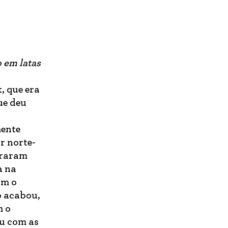
o em latas
, que era
ue deu
mente
r norte-
traram
a na
om o
o acabou,
m o
ou com as