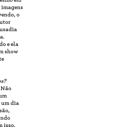
Mesmo em
e imagens
vendo, o
dutor
ousadia
a.
o e ela
um show
te
os?
. Não
 um
a um dia
são,
ando
 isso.