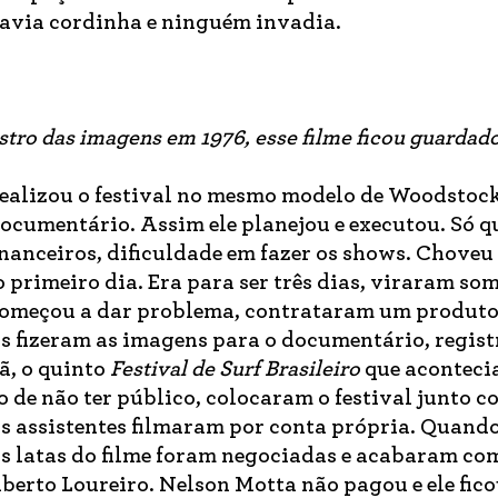
o havia cordinha e ninguém invadia.
istro das imagens em 1976, esse filme ficou guardad
ealizou o festival no mesmo modelo de Woodstock
documentário. Assim ele planejou e executou. Só q
inanceiros, dificuldade em fazer os shows. Choveu
primeiro dia. Era para ser três dias, viraram so
 começou a dar problema, contrataram um produto
s fizeram as imagens para o documentário, regis
ã, o quinto
Festival de Surf Brasileiro
que aconteci
de não ter público, colocaram o festival junto c
seus assistentes filmaram por conta própria. Quand
as latas do filme foram negociadas e acabaram co
lberto Loureiro. Nelson Motta não pagou e ele fic