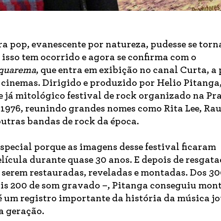
ra pop, evanescente por natureza, pudesse se torn
isso tem ocorrido e agora se confirma com o
Saquarema
, que entra em exibição no canal Curta, a 
s cinemas. Dirigido e produzido por Helio Pitanga,
e já mitológico festival de rock organizado na Pra
 1976, reunindo grandes nomes como Rita Lee, Rau
outras bandas de rock da época.
especial porque as imagens desse festival ficaram
lícula durante quase 30 anos. E depois de resgata
 serem restauradas, reveladas e montadas. Dos 3
ais 200 de som gravado –, Pitanga conseguiu mon
 um registro importante da história da música j
a geração.