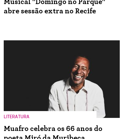
Musical "Domingo no Parque"
abre sessão extra no Recife
LITERATURA
Muafro celebra os 66 anos do
poeta Miró da Muribeca