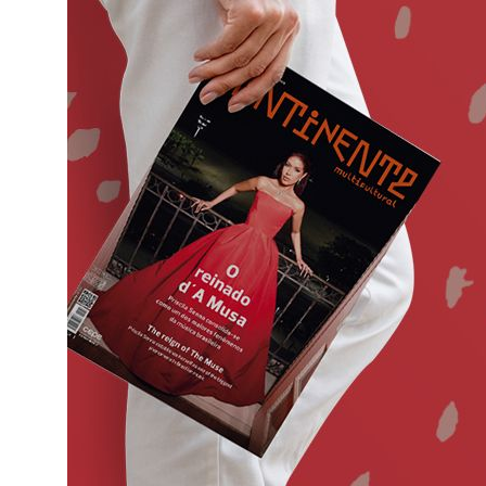
o
ado em
eiras,
ife,
ade a
va