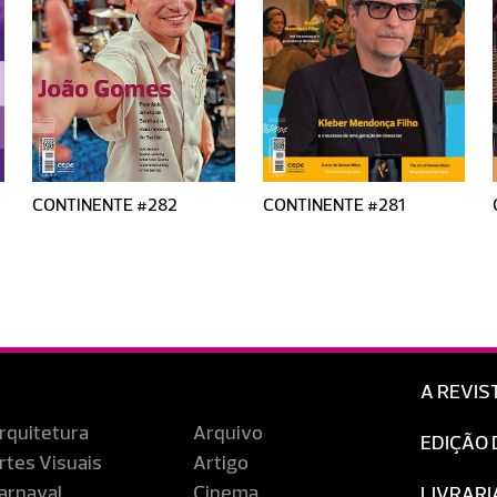
CONTINENTE #282
CONTINENTE #281
A REVIS
rquitetura
Arquivo
EDIÇÃO 
rtes Visuais
Artigo
arnaval
Cinema
LIVRARI