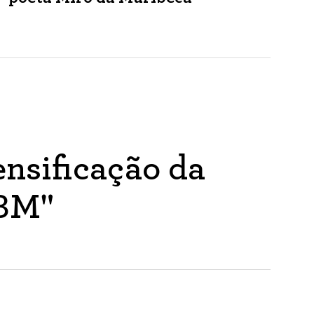
nsificação da
ABM"