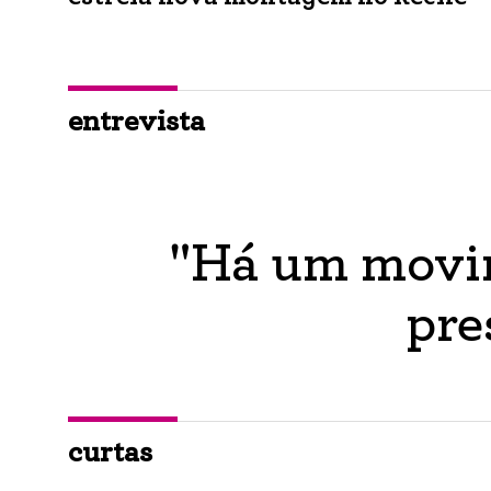
entrevista
"Há um movim
pre
curtas