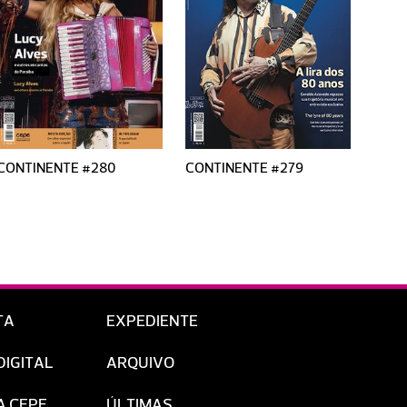
CONTINENTE #280
CONTINENTE #279
CONT
TA
EXPEDIENTE
DIGITAL
ARQUIVO
A CEPE
ÚLTIMAS