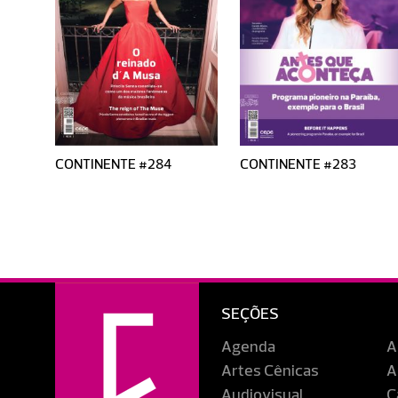
CONTINENTE #284
CONTINENTE #283
SEÇÕES
Agenda
A
Artes Cênicas
A
Audiovisual
C