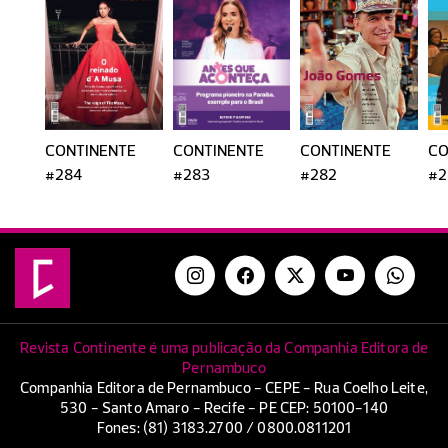
CONTINENTE
CONTINENTE
CONTINENTE
CO
#284
#283
#282
#2
Revista Continente é uma publicação da Companhia Editora de
Pernambuco
Companhia Editora de Pernambuco - CEPE - Rua Coelho Leite,
530 - Santo Amaro - Recife - PE CEP: 50100-140
Fones: (81) 3183.2700 / 0800.0811201