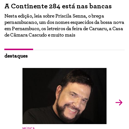
A Continente 284 está nas bancas
“
a
Nesta edição, leia sobre Priscila Senna, o brega
pernambucano, um dos nomes esquecidos da bossa nova
E
em Pernambuco, os letreiros da feira de Caruaru, a Casa
lo
h
de Câmara Cascudo e muito mais
ão
Ig
br
destaques
MÚSICA