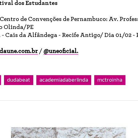
stival dos Estudantes
: Centro de Convenções de Pernambuco: Av. Profes
ho Olinda/PE
 - Cais da Alfândega - Recife Antigo/ Dia 01/02 -
ldaune.com.br
/
@uneoficial.
dudabeat
academiadaberlinda
mctroinha