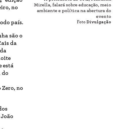
4ª edição
Mirella, falará sobre educação, meio
eiro, no
ambiente e política na abertura do
a
evento
todo país.
Foto
Divulgação
nha são o
Cais da
nda
noite
 está
 do
 Zero, no
dos
 João