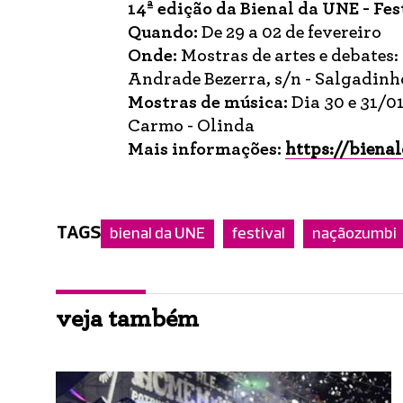
14ª edição da Bienal da UNE - Fe
Quando:
De 29 a 02 de fevereiro
Onde:
Mostras de artes e debates
Andrade Bezerra, s/n - Salgadin
Mostras de música:
Dia 30 e 31/01
Carmo - Olinda
Mais informações:
https://biena
TAGS
bienal da UNE
festival
naçãozumbi
veja também