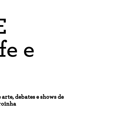
E
fe e
 arte, debates e shows de
roinha