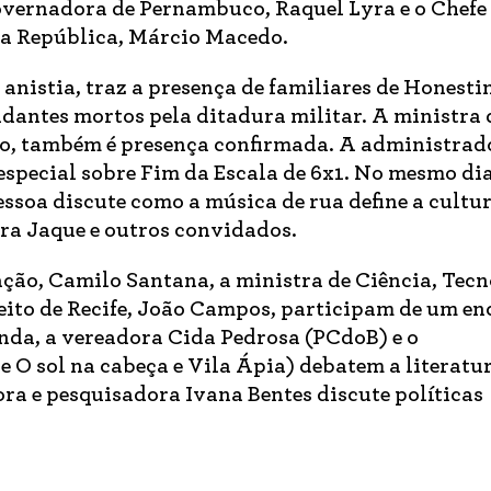
overnadora de Pernambuco, Raquel Lyra e o Chefe
da República, Márcio Macedo.
 anistia, traz a presença de familiares de Honesti
udantes mortos pela ditadura militar. A ministra 
o, também é presença confirmada. A administrad
special sobre Fim da Escala de 6x1. No mesmo dia
soa discute como a música de rua define a cultu
a Jaque e outros convidados.
ação, Camilo Santana, a ministra de Ciência, Tecn
feito de Recife, João Campos, participam de um e
inda, a vereadora Cida Pedrosa (PCdoB) e o
e O sol na cabeça e Vila Ápia) debatem a literat
ora e pesquisadora Ivana Bentes discute políticas