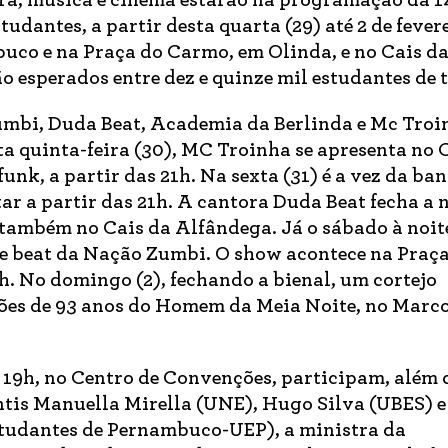
tura, música e cinema estarão na programação da 1
tudantes, a partir desta quarta (29) até 2 de fever
co e na Praça do Carmo, em Olinda, e no Cais d
o esperados entre dez e quinze mil estudantes de 
mbi, Duda Beat, Academia da Berlinda e Mc Troi
a quinta-feira (30), MC Troinha se apresenta no 
nk, a partir das 21h. Na sexta (31) é a vez da ba
r a partir das 21h. A cantora Duda Beat fecha a 
ambém no Cais da Alfândega. Já o sábado à noite
e beat da Nação Zumbi. O show acontece na Praça
h. No domingo (2), fechando a bienal, um cortejo
ões de 93 anos do Homem da Meia Noite, no Marco
s 19h, no Centro de Convenções, participam, além 
ntis Manuella Mirella (UNE), Hugo Silva (UBES) e
tudantes de Pernambuco-UEP), a ministra da