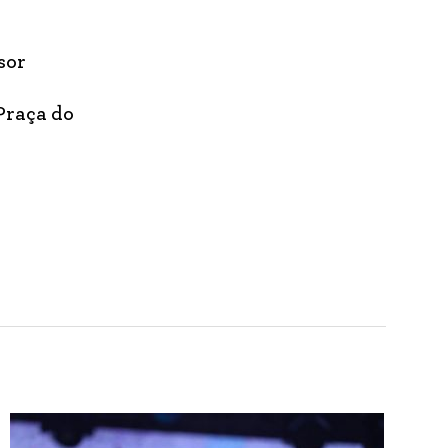
sor
 Praça do