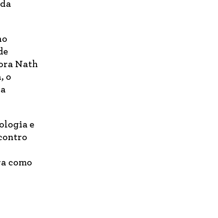
 da
no
de
ora Nath
, o
ra
ologia e
ncontro
ura como