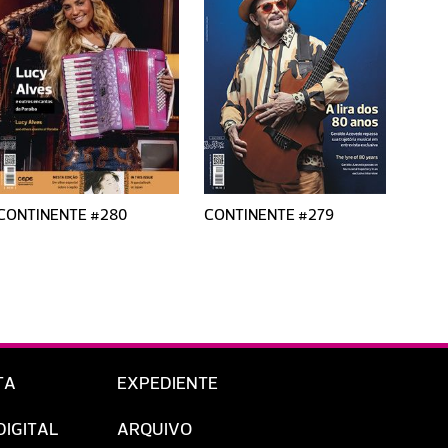
CONTINENTE #280
CONTINENTE #279
CONT
TA
EXPEDIENTE
DIGITAL
ARQUIVO