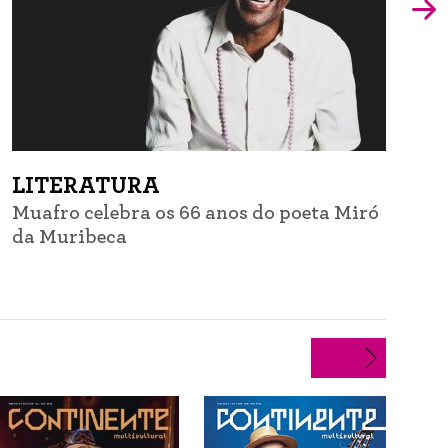
LITERATURA
Muafro celebra os 66 anos do poeta Miró
G
da Muribeca
d