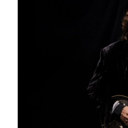
o
ado em
eiras,
ife,
ade a
va