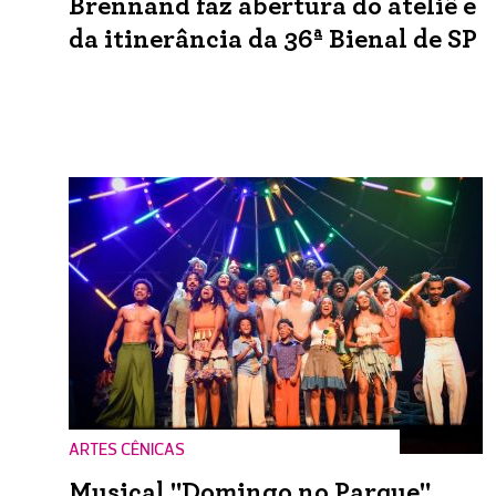
Brennand faz abertura do ateliê e
da itinerância da 36ª Bienal de SP
ARTES CÊNICAS
Musical "Domingo no Parque"