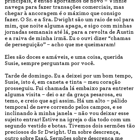
principais, e então aportamos de novo – Vinnie
navega para fazer transações comerciais, mas
chegar à ancoragem é o máximo que consigo
fazer. O Sr. e a Sra. Dwight são um raio de sol para
mim, que noite alguma apaga, e sigo com minhas
jornadas semanais até lá, para a revolta de Austin
e a raiva de minha irmã. Eu o ouvi dizer “chamas
de perseguição” – acho que me queimaram!
Eles são doces e amáveis, e uma coisa, querida
Susie, sempre perguntam por você.
Tarde de domingo. Eu a deixei por um bom tempo,
Susie, isto é, em caneta e tinta – meu coração
prosseguiu. Fui chamada lá embaixo para entreter
alguma visita – dei o ar da graça pesarosa, eu
temo, e creio que agi assim. Há um alto – pálido
temporal de neve correndo pelos campos, e se
inclinando à minha janela – não vou deixar esse
sujeito entrar! Estive na igreja o dia todo com um
segundo vestido e botas. Tivemos dois sermões tão
preciosos do Sr Dwight. Um sobre descrença,
outro sobre Esaú. Sermões sobre descrença me