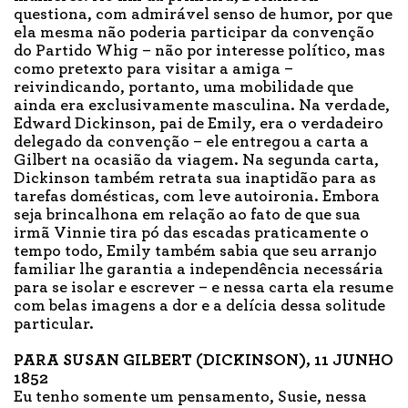
questiona, com admirável senso de humor, por que
ela mesma não poderia participar da convenção
do Partido Whig – não por interesse político, mas
como pretexto para visitar a amiga –
reivindicando, portanto, uma mobilidade que
ainda era exclusivamente masculina. Na verdade,
Edward Dickinson, pai de Emily, era o verdadeiro
delegado da convenção – ele entregou a carta a
Gilbert na ocasião da viagem. Na segunda carta,
Dickinson também retrata sua inaptidão para as
tarefas domésticas, com leve autoironia. Embora
seja brincalhona em relação ao fato de que sua
irmã Vinnie tira pó das escadas praticamente o
tempo todo, Emily também sabia que seu arranjo
familiar lhe garantia a independência necessária
para se isolar e escrever – e nessa carta ela resume
com belas imagens a dor e a delícia dessa solitude
particular.
PARA SUSAN GILBERT (DICKINSON), 11 JUNHO
1852
Eu tenho somente um pensamento, Susie, nessa