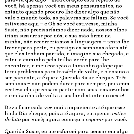
palavra que digo – meu coração está repleto de
você, há apenas você em meus pensamentos, no
entanto quando procuro lhe dizer algo que não
vale o mundo todo, as palavras me faltam. Se você
estivesse aqui – e Oh se você estivesse, minha
Susie, não precisaríamos dizer nada, nossos olhos
iriam sussurrar por nós, e sua mão firme na
minha, não recorreríamos à linguagem – tento lhe
trazer para perto, eu persigo as semanas afora até
que elas tenham partido, e imagino sua chegada, e
estou a caminho pela trilha verde para lhe
encontrar, e meu coração a tamanho galope que
terei problemas para trazê-lo de volta, e o ensino a
ser paciente, até que a Querida Susie chegue. Três
semanas – não podem durar para sempre, pois com
certeza elas precisam partir com seus irmãozinhos
e irmãzinhas de volta a seu lar distante no oeste!
Devo ficar cada vez mais impaciente até que esse
lindo Dia chegue, pois até agora, eu apenas
estive
de luto
por você; agora começo a
esperar
por você.
Querida Susie, eu me esforcei para pensar em algo