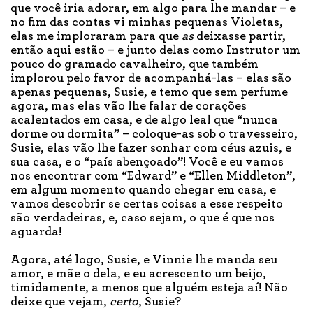
que você iria adorar, em algo para lhe mandar – e
no fim das contas vi minhas pequenas Violetas,
elas me imploraram para que
as
deixasse partir,
então aqui estão – e junto delas como Instrutor um
pouco do gramado cavalheiro, que também
implorou pelo favor de acompanhá-las – elas são
apenas pequenas, Susie, e temo que sem perfume
agora, mas elas vão lhe falar de corações
acalentados em casa, e de algo leal que “nunca
dorme ou dormita” – coloque-as sob o travesseiro,
Susie, elas vão lhe fazer sonhar com céus azuis, e
sua casa, e o “país abençoado”! Você e eu vamos
nos encontrar com “Edward” e “Ellen Middleton”,
em algum momento quando chegar em casa, e
vamos descobrir se certas coisas a esse respeito
são verdadeiras, e, caso sejam, o que é que nos
aguarda!
Agora, até logo, Susie, e Vinnie lhe manda seu
amor, e mãe o dela, e eu acrescento um beijo,
timidamente, a menos que alguém esteja aí! Não
deixe que vejam,
certo
, Susie?