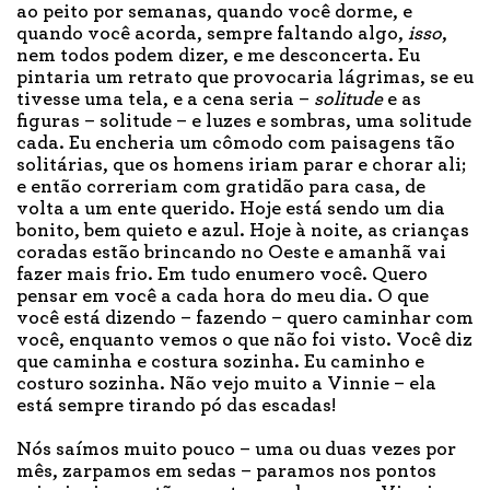
ao peito por semanas, quando você dorme, e
quando você acorda, sempre faltando algo,
isso
,
nem todos podem dizer, e me desconcerta. Eu
pintaria um retrato que provocaria lágrimas, se eu
tivesse uma tela, e a cena seria –
solitude
e as
figuras – solitude – e luzes e sombras, uma solitude
cada. Eu encheria um cômodo com paisagens tão
solitárias, que os homens iriam parar e chorar ali;
e então correriam com gratidão para casa, de
volta a um ente querido. Hoje está sendo um dia
bonito, bem quieto e azul. Hoje à noite, as crianças
coradas estão brincando no Oeste e amanhã vai
fazer mais frio. Em tudo enumero você. Quero
pensar em você a cada hora do meu dia. O que
você está dizendo – fazendo – quero caminhar com
você, enquanto vemos o que não foi visto. Você diz
que caminha e costura sozinha. Eu caminho e
costuro sozinha. Não vejo muito a Vinnie – ela
está sempre tirando pó das escadas!
Nós saímos muito pouco – uma ou duas vezes por
mês, zarpamos em sedas – paramos nos pontos