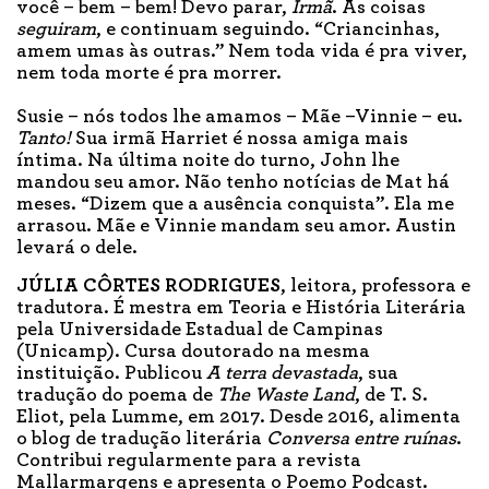
você – bem – bem! Devo parar,
Irmã
. As coisas
seguiram
, e continuam seguindo. “Criancinhas,
amem umas às outras.” Nem toda vida é pra viver,
nem toda morte é pra morrer.
Susie – nós todos lhe amamos – Mãe –Vinnie – eu.
Tanto!
Sua irmã Harriet é nossa amiga mais
íntima. Na última noite do turno, John lhe
mandou seu amor. Não tenho notícias de Mat há
meses. “Dizem que a ausência conquista”. Ela me
arrasou. Mãe e Vinnie mandam seu amor. Austin
levará o dele.
JÚLIA CÔRTES RODRIGUES
, leitora, professora e
tradutora. É mestra em Teoria e História Literária
pela Universidade Estadual de Campinas
(Unicamp). Cursa doutorado na mesma
instituição. Publicou
A terra devastada
, sua
tradução do poema de
The Waste Land
, de T. S.
Eliot, pela Lumme, em 2017. Desde 2016, alimenta
o blog de tradução literária
Conversa entre ruínas
.
Contribui regularmente para a revista
Mallarmargens e apresenta o Poemo Podcast.