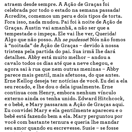
atraem desde sempre. A Ação de Graças foi
celebrada por todo o estado na semana passada!
Acredite, comemos um peru e dois tipos de torta.
Fora isso, nada mudou. Pai foi à noite de Ação de
Graças. Austin vai amanhã, a não ser que a
tempestade o impeça. Ele vai lhe ver, Querida!
Algo que não posso. Ah
se pudesse
! Nós não fomos
à “noitada” de Ação de Graças – devido à nossa
tristeza pela partida do pai. Sua irmã lhe dará
detalhes. Abby está muito melhor – andou a
cavalo todos os dias até que a neve chegou, e
agora sai à rua que nem outras meninas – Abby
parece mais gentil, mais afetuosa, do que antes.
Erne Kellog deseja ter notícias de você. Eu dei a ela
seu recado, e lhe dou o dela igualmente. Erne
continua com Henry, embora nenhum vínculo
externo ainda os tenha unido. Edward Hitchcock,
e o bebê, e Mary passaram a Ação de Graças aqui.
Eu convidei Mary e ela gentilmente apareceu e o
bebê está fazendo bem a ela. Mary perguntou por
você com bastante ternura e queria lhe mandar
seu amor quando eu escrevesse. Susie – se fosse