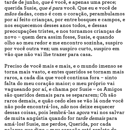
tarde de junho,
que
é você, e apenas uma prece;
querida Susie,
que é para
você. Que eu e você de
mãos
dadas, como é com o coração, perambulamos
por aí feito crianças, por entre bosques e campos, e
nos esquecemos desses anos todos, e dessas
preocupações tristes, e nos tornamos crianças de
novo – quem dera assim fosse, Susie, e quando
olho ao meu redor e me encontro sozinha, suspiro
por você outra vez; um suspiro curto, suspiro em
vão que não vai lhe trazer para casa.
Preciso de você mais e mais, e o mundo imenso se
torna mais vasto, e entes queridos se tornam mais
raros, a cada dia que você continua fora – sinto
falta do meu coração maior; o meu próprio vai
vagueando por aí, e chama por Susie – os Amigos
são queridos demais para se separarem; Oh são
raros demais, e quão cedo eles se vão lá onde você
não pode encontrá-los,
não
nos deixe esquecer
dessas coisas, pois lembrá-las
agora
vai nos salvar
de muita angústia quando for
tarde demais
para
amá-los! Susie, me perdoe, Querida, por cada