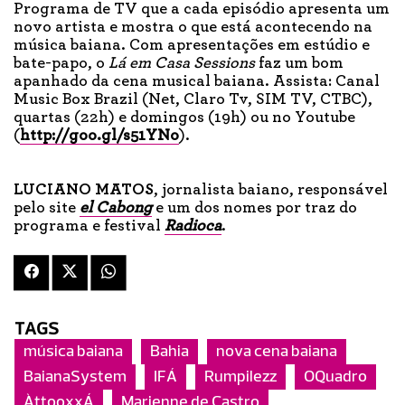
Programa de TV que a cada episódio apresenta um
novo artista e mostra o que está acontecendo na
música baiana. Com apresentações em estúdio e
bate-papo, o
Lá em Casa Sessions
faz um bom
apanhado da cena musical baiana. Assista: Canal
Music Box Brazil (Net, Claro Tv, SIM TV, CTBC),
quartas (22h) e domingos (19h) ou no Youtube
(
http://goo.gl/s51YNo
).
LUCIANO MATOS
, jornalista baiano, responsável
pelo site
el Cabong
e um dos nomes por traz do
programa e festival
Radioca
.
TAGS
música baiana
Bahia
nova cena baiana
BaianaSystem
IFÁ
Rumpilezz
OQuadro
ÀttooxxÁ
Marienne de Castro