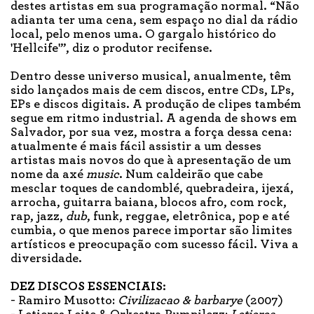
destes artistas em sua programação normal. “Não
adianta ter uma cena, sem espaço no dial da rádio
local, pelo menos uma. O gargalo histórico do
'Hellcife'”, diz o produtor recifense.
Dentro desse universo musical, anualmente, têm
sido lançados mais de cem discos, entre CDs, LPs,
EPs e discos digitais. A produção de clipes também
segue em ritmo industrial. A agenda de shows em
Salvador, por sua vez, mostra a força dessa cena:
atualmente é mais fácil assistir a um desses
artistas mais novos do que à apresentação de um
nome da axé
music
. Num caldeirão que cabe
mesclar toques de candomblé, quebradeira, ijexá,
arrocha, guitarra baiana, blocos afro, com rock,
rap, jazz,
dub
, funk, reggae, eletrônica, pop e até
cumbia, o que menos parece importar são limites
artísticos e preocupação com sucesso fácil. Viva a
diversidade.
DEZ DISCOS ESSENCIAIS:
- Ramiro Musotto:
Civilizacao & barbarye
(2007)