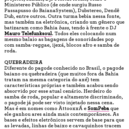
Ministereo Público (de onde surgiu Russo
Passapusso do BaianaSystem), Dubstereo, Dendê
Dub, entre outros. Outra turma bebia nessa fonte,
mas também na eletrônica, criando um gênero que
batizaram como Bahia
bass
, tendo à frente o DJ
Mauro Telefunksoul
. Todos eles colocando num
mesmo balaio as bagagens de sonoridades pop
com samba-reggae, ijexá, blocos afro e samba de
roda.
QUEBRADEIRA
Diferente do pagode conhecido no Brasil, o pagode
baiano ou quebradeira (que muitos fora da Bahia
tratam na mesma categoria do axé) tem
características próprias e também acabou sendo
absorvido por esse atual cenário. Herdeiro do
samba de roda, popular e altamente discriminado,
o pagode já pode ser visto injetado nessa cena.
Mas é em nomes como ÀttooxxÁ e
SomPeba
que
ele ganhou ares ainda mais contemporâneos. As
bases e efeitos eletrônicos servem de base para que
as levadas, linhas de baixo e cavaquinhos tracem