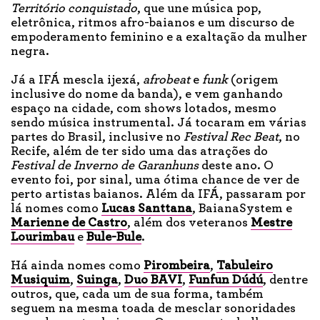
Território conquistado
, que une música pop,
eletrônica, ritmos afro-baianos e um discurso de
empoderamento feminino e a exaltação da mulher
negra.
Já a IFÁ mescla ijexá,
afrobeat
e
funk
(origem
inclusive do nome da banda), e vem ganhando
espaço na cidade, com shows lotados, mesmo
sendo música instrumental. Já tocaram em várias
partes do Brasil, inclusive no
Festival Rec Beat
, no
Recife, além de ter sido uma das atrações do
Festival de Inverno de Garanhuns
deste ano. O
evento foi, por sinal, uma ótima chance de ver de
perto artistas baianos. Além da IFÁ, passaram por
lá nomes como
Lucas Santtana
, BaianaSystem e
Marienne de Castro
, além dos veteranos
Mestre
Lourimbau
e
Bule-Bule
.
Há ainda nomes como
Pirombeira
,
Tabuleiro
Musiquim
,
Suinga
,
Duo BAVI
,
Funfun Dúdú
, dentre
outros, que, cada um de sua forma, também
seguem na mesma toada de mesclar sonoridades