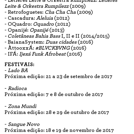
- Letieres Leite & Orkestra Rumpilezz:
Letieres
Leite & Orkestra Rumpilezz
(2009)
- Retrofoguetes:
Cha Cha Cha
(2009)
- Cascadura:
Aleluia
(2012)
- OQuadro:
Oquadro
(2012)
- Opanijé:
Opanijé
(2013)
- Coletâneas Bahia Bass
I, II e II (2014/2015)
- BaianaSystem:
Duas cidades
(2016)
- ÀttooxxÁ:
#BLVCKBVNG
(2016)
- IFÁ:
Ijexá Funk Afrobeat
(2016)
FESTIVAIS:
-
Lado BA
Próxima edição: 21 a 23 de setembro de 2017
-
Radioca
Próxima edição: 7 e 8 de outubro de 2017
-
Zona Mundi
Próxima edição: 28 e 29 de outubro de 2017
-
Sangue Novo
Próxima edição: 18 e 19 de novembro de 2017