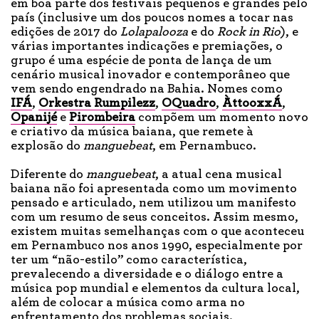
em boa parte dos festivais pequenos e grandes pelo
país (inclusive um dos poucos nomes a tocar nas
edições de 2017 do
Lolapalooza
e do
Rock in Rio
), e
várias importantes indicações e premiações, o
grupo é uma espécie de ponta de lança de um
cenário musical inovador e contemporâneo que
vem sendo engendrado na Bahia. Nomes como
IFÁ
,
Orkestra Rumpilezz
,
OQuadro
,
ÀttooxxÁ
,
Opanijé
e
Pirombeira
compõem um momento novo
e criativo da música baiana, que remete à
explosão do
manguebeat
, em Pernambuco.
Diferente do
manguebeat
, a atual cena musical
baiana não foi apresentada como um movimento
pensado e articulado, nem utilizou um manifesto
com um resumo de seus conceitos. Assim mesmo,
existem muitas semelhanças com o que aconteceu
em Pernambuco nos anos 1990, especialmente por
ter um “não-estilo” como característica,
prevalecendo a diversidade e o diálogo entre a
música pop mundial e elementos da cultura local,
além de colocar a música como arma no
enfrentamento dos problemas sociais.