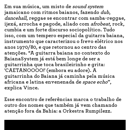
Em sua música, um misto de
sound system
jamaicano com ritmos baianos, fazendo
dub
,
dancehall
, reggae se encontrar com samba-reggae,
ijexá, arrocha e pagode, aliado com
afrobeat
, rock,
cumbia e um forte discurso sociopolítico. Tudo
isso, com um tempero especial da guitarra baiana,
instrumento que caracterizou o frevo elétrico nos
anos 1970/80, e que retornou ao centro das
atenções. “A guitarra baiana no contexto do
BaianaSystem já está bem longe de ser a
guitarrinha que toca brasileirinho e grita:
'CAETANOOOO!' (embora eu adore). A
guitarrinha do Baiana já caminha pela música
africana e latina envenenada de
space echo
”,
explica Vince.
Esse encontro de referências marca o trabalho de
outro dos nomes que também já vem chamando
atenção fora da Bahia: a Orkestra Rumpilezz.