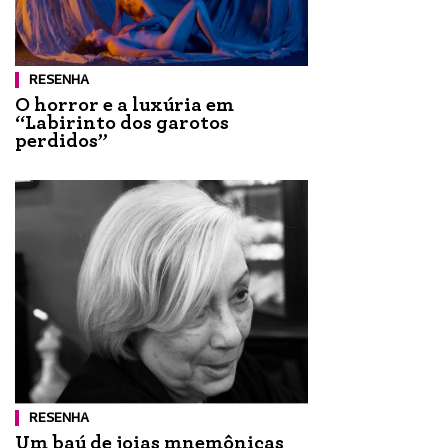
RESENHA
O horror e a luxúria em
“Labirinto dos garotos
perdidos”
RESENHA
Um baú de joias mnemônicas