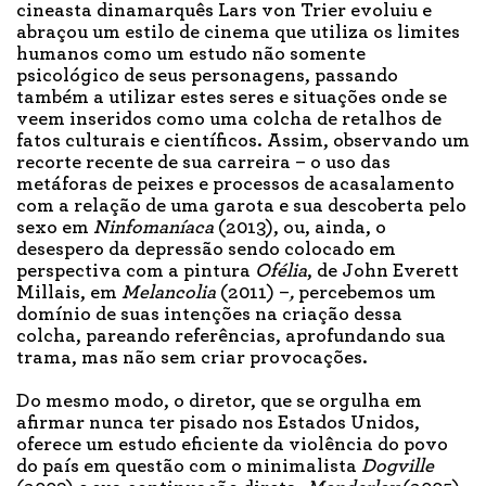
cineasta dinamarquês Lars von Trier evoluiu e
abraçou um estilo de cinema que utiliza os limites
humanos como um estudo não somente
psicológico de seus personagens, passando
também a utilizar estes seres e situações onde se
veem inseridos como uma colcha de retalhos de
fatos culturais e científicos. Assim, observando um
recorte recente de sua carreira – o uso das
metáforas de peixes e processos de acasalamento
com a relação de uma garota e sua descoberta pelo
sexo em
Ninfomaníaca
(2013), ou, ainda, o
desespero da depressão sendo colocado em
perspectiva com a pintura
Ofélia
, de John Everett
Millais, em
Melancolia
(2011)
–
,
percebemos um
domínio de suas intenções na criação dessa
colcha, pareando referências, aprofundando sua
trama, mas não sem criar provocações.
Do mesmo modo, o diretor, que se orgulha em
afirmar nunca ter pisado nos Estados Unidos,
oferece um estudo eficiente da violência do povo
do país em questão com o minimalista
Dogville