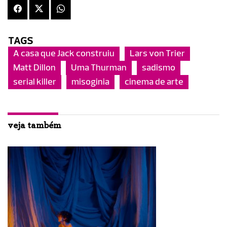
TAGS
A casa que Jack construiu
Lars von Trier
Matt Dillon
Uma Thurman
sadismo
serial killer
misoginia
cinema de arte
veja também