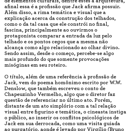
de elementos culturais, dentre estes a arquitetura,
afinal essa é a profissão que Jack afirma possuir.
Além disso, a rima temática e visual que a
explicação acerca da construção dos telhados,
como o da tal casa que ele constrói no final,
fascina, principalmente ao ouvirmos o
protagonista comparar a entrada da luz pelo
telhado e os pontos cegos que a mesma não
alcança como algo relacionado ao olhar divino.
Sendo assim, desde o começo, percebe-se algo
mais profundo do que somente provocações
misóginas em seu roteiro.
O título, além de uma referência à profissão de
Jack, vem do poema homônimo escrito por W.W.
Denslow, que também escreveu o conto de
Chapeuzinho Vermelho, algo que o diretor faz
questão de referenciar no último ato. Porém,
distante de um ato simplório com a tal relação
visual entre figurino e temática, o cineasta instiga
o público, ao inserir os conflitos psicológicos de
Jack em sua derrocada, como uma visita guiada
ao purgatório, aonde é levado por Virgílio (Bruno