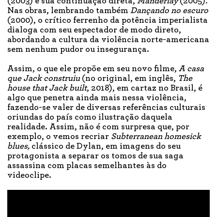
(2003)
e sua continuação direta,
Manderlay
(2005)
.
Nas obras, lembrando também
Dançando no
e
scuro
(2000), o crítico ferrenho da potência imperialista
dialoga com seu espectador de modo direto,
abordando a cultura da violência norte-americana
sem nenhum pudor ou insegurança.
Assim, o que ele propõe em seu novo filme,
A
c
asa
que Jack
c
onstruiu
(no original, em inglês,
The
house that Jack built
, 2018), em cartaz no Brasil, é
algo que penetra ainda mais nessa violência,
fazendo-se valer de diversas referências culturais
oriundas do país como ilustração daquela
realidade. Assim, não é com surpresa que, por
exemplo, o vemos recriar
Subterranean homesick
blues,
clássico de Dylan, em imagens do seu
protagonista a separar os tomos de sua saga
assassina com placas semelhantes às do
videoclipe.