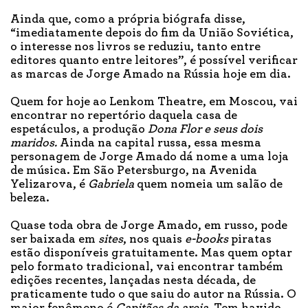
Ainda que, como a própria biógrafa disse,
“imediatamente depois do fim da União Soviética,
o interesse nos livros se reduziu, tanto entre
editores quanto entre leitores”, é possível verificar
as marcas de Jorge Amado na Rússia hoje em dia.
Quem for hoje ao Lenkom Theatre, em Moscou, vai
encontrar no repertório daquela casa de
espetáculos, a produção
Dona Flor e seus dois
maridos.
Ainda na capital russa, essa mesma
personagem de Jorge Amado dá nome a uma loja
de música. Em São Petersburgo, na Avenida
Yelizarova, é
Gabriela
quem nomeia um salão de
beleza.
Quase toda obra de Jorge Amado, em russo, pode
ser baixada em
sites
, nos quais
e-books
piratas
estão disponíveis gratuitamente. Mas quem optar
pelo formato tradicional, vai encontrar também
edições recentes, lançadas nesta década, de
praticamente tudo o que saiu do autor na Rússia. O
maior fenômeno é
Capitães da areia.
Tem havido