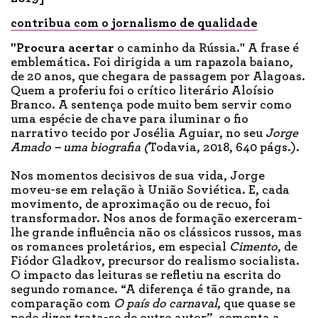
contribua com o jornalismo de qualidade
"Procura acertar
o caminho da Rússia." A frase é
emblemática. Foi dirigida a um rapazola baiano,
de 20 anos, que chegara de passagem por Alagoas.
Quem a proferiu foi o crítico literário Aloísio
Branco. A sentença pode muito bem servir como
uma espécie de chave para iluminar o fio
narrativo tecido por Josélia Aguiar, no seu
Jorge
Amado – uma biografia (
Todavia, 2018, 640 págs.).
Nos momentos decisivos de sua vida, Jorge
moveu-se em relação à União Soviética. E, cada
movimento, de aproximação ou de recuo, foi
transformador. Nos anos de formação exerceram-
lhe grande influência não os clássicos russos, mas
os romances proletários, em especial
Cimento
, de
Fiódor Gladkov, precursor do realismo socialista.
O impacto das leituras se refletiu na escrita do
segundo romance. “A diferença é tão grande, na
comparação com
O país do carnaval
, que quase se
pode dizer trata-se de outro autor”, comenta a