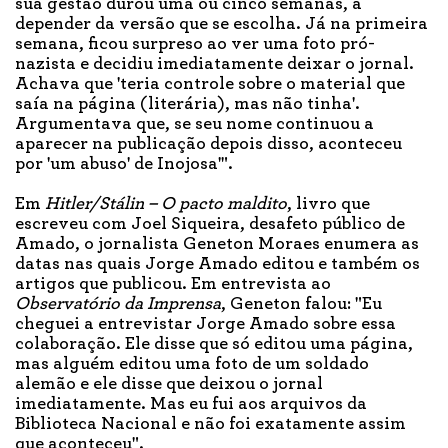
sua gestão durou uma ou cinco semanas, a
depender da versão que se escolha. Já na primeira
semana, ficou surpreso ao ver uma foto pró-
nazista e decidiu imediatamente deixar o jornal.
Achava que 'teria controle sobre o material que
saía na página (literária), mas não tinha'.
Argumentava que, se seu nome continuou a
aparecer na publicação depois disso, aconteceu
por 'um abuso' de Inojosa'".
Em
Hitler/Stálin – O pacto maldito
, livro que
escreveu com Joel Siqueira, desafeto público de
Amado, o jornalista Geneton Moraes enumera as
datas nas quais Jorge Amado editou e também os
artigos que publicou. Em entrevista ao
Observatório da Imprensa
, Geneton falou: "Eu
cheguei a entrevistar Jorge Amado sobre essa
colaboração. Ele disse que só editou uma página,
mas alguém editou uma foto de um soldado
alemão e ele disse que deixou o jornal
imediatamente. Mas eu fui aos arquivos da
Biblioteca Nacional e não foi exatamente assim
que aconteceu".