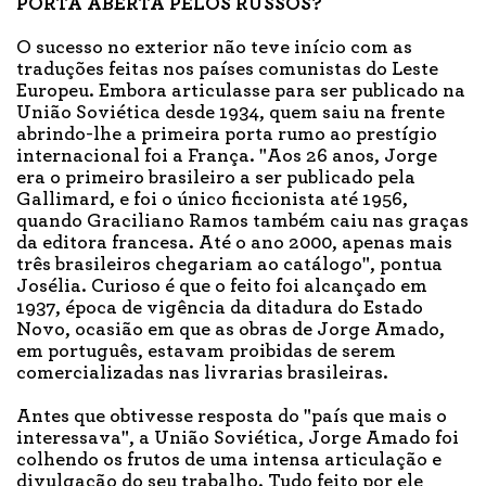
PORTA ABERTA PELOS RUSSOS?
O sucesso no exterior não teve início com as
traduções feitas nos países comunistas do Leste
Europeu. Embora articulasse para ser publicado na
União Soviética desde 1934, quem saiu na frente
abrindo-lhe a primeira porta rumo ao prestígio
internacional foi a França. "Aos 26 anos, Jorge
era o primeiro brasileiro a ser publicado pela
Gallimard, e foi o único ficcionista até 1956,
quando Graciliano Ramos também caiu nas graças
da editora francesa. Até o ano 2000, apenas mais
três brasileiros chegariam ao catálogo", pontua
Josélia. Curioso é que o feito foi alcançado em
1937, época de vigência da ditadura do Estado
Novo, ocasião em que as obras de Jorge Amado,
em português, estavam proibidas de serem
comercializadas nas livrarias brasileiras.
Antes que obtivesse resposta do "país que mais o
interessava", a União Soviética, Jorge Amado foi
colhendo os frutos de uma intensa articulação e
divulgação do seu trabalho. Tudo feito por ele