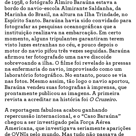
de 1958, o fotógrafo Almiro Baraúna estava a
bordo do navio-escola Almirante Saldanha, da
Marinha do Brasil, na altura na Ilha Trindade, no
Espírito Santo. Baraúna havia sido convidado para
fotografar as pesquisas oceanográficas que a
instituição realizava na embarcação. Em certo
momento, alguns tripulantes garantiram terem
visto luzes estranhas no céu, e pouco depois o
motor do navio pifou três vezes seguidas. Baraúna
afirmou ter fotografado uma nave discoide
sobrevoando a ilha. O filme foi revelado às pressas
na enfermaria do navio, improvisado como um
laboratório fotográfico. No entanto, pouco se via
nas fotos. Mesmo assim, tão logo o navio aportou,
Baraúna vendeu suas fotografias à imprensa, que
prontamente publicou as imagens. A primeira
revista a acreditar na história foi
O Cruzeiro
.
A reportagem fabulosa acabou ganhando
repercussão internacional, e o “Caso Baraúna”
chegou a ser investigado pela Força Aérea
Americana, que investigava seriamente aparições
de OVNIs pelo mundo. Mas tudo não passava de