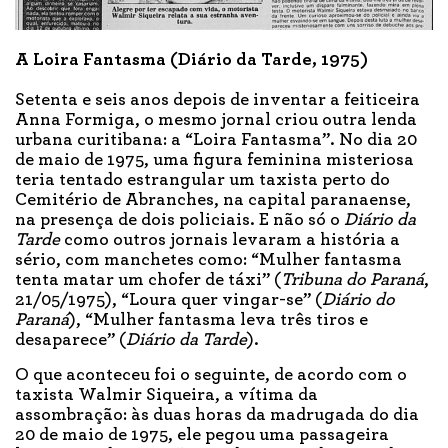
A Loira Fantasma (Diário da Tarde, 1975)
Setenta e seis anos depois de inventar a feiticeira
Anna Formiga, o mesmo jornal criou outra lenda
urbana curitibana: a “Loira Fantasma”. No dia 20
de maio de 1975, uma figura feminina misteriosa
teria tentado estrangular um taxista perto do
Cemitério de Abranches, na capital paranaense,
na presença de dois policiais. E não só o
Diário da
Tarde
como outros jornais levaram a história a
sério, com manchetes como: “Mulher fantasma
tenta matar um chofer de táxi” (
Tribuna do Paraná
,
21/05/1975), “Loura quer vingar-se” (
Diário do
Paraná
), “Mulher fantasma leva três tiros e
desaparece” (
Diário da Tarde
).
O que aconteceu foi o seguinte, de acordo com o
taxista Walmir Siqueira, a vítima da
assombração: às duas horas da madrugada do dia
20 de maio de 1975, ele pegou uma passageira