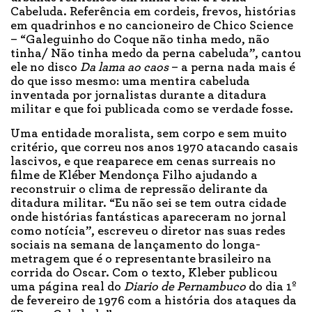
Cabeluda. Referência em cordeis, frevos, histórias
em quadrinhos e no cancioneiro de Chico Science
– “Galeguinho do Coque não tinha medo, não
tinha/ Não tinha medo da perna cabeluda”, cantou
ele no disco
Da lama ao caos
– a perna nada mais é
do que isso mesmo: uma mentira cabeluda
inventada por jornalistas durante a ditadura
militar e que foi publicada como se verdade fosse.
Uma entidade moralista, sem corpo e sem muito
critério, que correu nos anos 1970 atacando casais
lascivos, e que reaparece em cenas surreais no
filme de Kléber Mendonça Filho ajudando a
reconstruir o clima de repressão delirante da
ditadura militar. “Eu não sei se tem outra cidade
onde histórias fantásticas apareceram no jornal
como notícia”, escreveu o diretor nas suas redes
sociais na semana de lançamento do longa-
metragem que é o representante brasileiro na
corrida do Oscar. Com o texto, Kleber publicou
uma página real do
Diario de Pernambuco
do dia 1º
de fevereiro de 1976 com a história dos ataques da