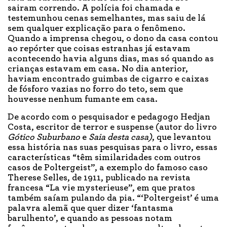
sairam correndo. A polícia foi chamada e
testemunhou cenas semelhantes, mas saiu de lá
sem qualquer explicação para o fenômeno.
Quando a imprensa chegou, o dono da casa contou
ao repórter que coisas estranhas já estavam
acontecendo havia alguns dias, mas só quando as
crianças estavam em casa. No dia anterior,
haviam encontrado guimbas de cigarro e caixas
de fósforo vazias no forro do teto, sem que
houvesse nenhum fumante em casa.
De acordo com o pesquisador e pedagogo Hedjan
Costa, escritor de terror e suspense (autor do livro
Gótico Suburbano
e
Saia desta casa)
, que levantou
essa história nas suas pesquisas para o livro, essas
características “têm similaridades com outros
casos de Poltergeist”, a exemplo do famoso caso
Therese Selles, de 1911, publicado na revista
francesa “La vie mysterieuse”, em que pratos
também saíam pulando da pia. “‘Poltergeist’ é uma
palavra alemã que quer dizer ‘fantasma
barulhento’, e quando as pessoas notam