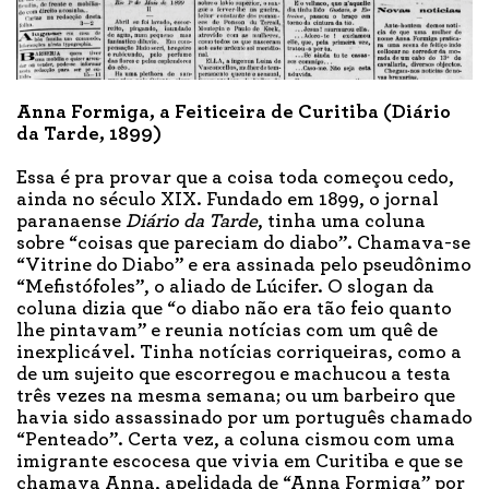
Anna Formiga, a Feiticeira de Curitiba (Diário
da Tarde, 1899)
Essa é pra provar que a coisa toda começou cedo,
ainda no século XIX. Fundado em 1899, o jornal
paranaense
Diário da Tarde
, tinha uma coluna
sobre “coisas que pareciam do diabo”. Chamava-se
“Vitrine do Diabo” e era assinada pelo pseudônimo
“Mefistófoles”, o aliado de Lúcifer. O slogan da
coluna dizia que “o diabo não era tão feio quanto
lhe pintavam” e reunia notícias com um quê de
inexplicável. Tinha notícias corriqueiras, como a
de um sujeito que escorregou e machucou a testa
três vezes na mesma semana; ou um barbeiro que
havia sido assassinado por um português chamado
“Penteado”. Certa vez, a coluna cismou com uma
imigrante escocesa que vivia em Curitiba e que se
chamava Anna, apelidada de “Anna Formiga” por