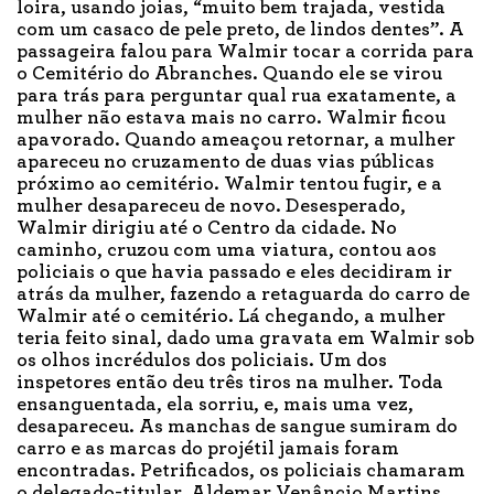
loira, usando joias, “muito bem trajada, vestida
com um casaco de pele preto, de lindos dentes”. A
passageira falou para Walmir tocar a corrida para
o Cemitério do Abranches. Quando ele se virou
para trás para perguntar qual rua exatamente, a
mulher não estava mais no carro. Walmir ficou
apavorado. Quando ameaçou retornar, a mulher
apareceu no cruzamento de duas vias públicas
próximo ao cemitério. Walmir tentou fugir, e a
mulher desapareceu de novo. Desesperado,
Walmir dirigiu até o Centro da cidade. No
caminho, cruzou com uma viatura, contou aos
policiais o que havia passado e eles decidiram ir
atrás da mulher, fazendo a retaguarda do carro de
Walmir até o cemitério. Lá chegando, a mulher
teria feito sinal, dado uma gravata em Walmir sob
os olhos incrédulos dos policiais. Um dos
inspetores então deu três tiros na mulher. Toda
ensanguentada, ela sorriu, e, mais uma vez,
desapareceu. As manchas de sangue sumiram do
carro e as marcas do projétil jamais foram
encontradas. Petrificados, os policiais chamaram
o delegado-titular, Aldemar Venâncio Martins,