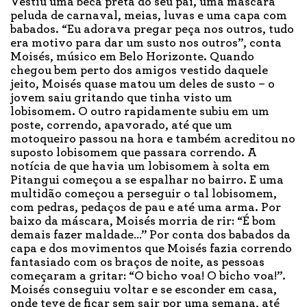
Vestiu uma beca preta do seu pai, uma máscara
peluda de carnaval, meias, luvas e uma capa com
babados. “Eu adorava pregar peça nos outros, tudo
era motivo para dar um susto nos outros”, conta
Moisés, músico em Belo Horizonte. Quando
chegou bem perto dos amigos vestido daquele
jeito, Moisés quase matou um deles de susto – o
jovem saiu gritando que tinha visto um
lobisomem. O outro rapidamente subiu em um
poste, correndo, apavorado, até que um
motoqueiro passou na hora e também acreditou no
suposto lobisomem que passara correndo. A
notícia de que havia um lobisomem à solta em
Pitangui começou a se espalhar no bairro. E uma
multidão começou a perseguir o tal lobisomem,
com pedras, pedaços de pau e até uma arma. Por
baixo da máscara, Moisés morria de rir: “É bom
demais fazer maldade…” Por conta dos babados da
capa e dos movimentos que Moisés fazia correndo
fantasiado com os braços de noite, as pessoas
começaram a gritar: “O bicho voa! O bicho voa!”.
Moisés conseguiu voltar e se esconder em casa,
onde teve de ficar sem sair por uma semana, até