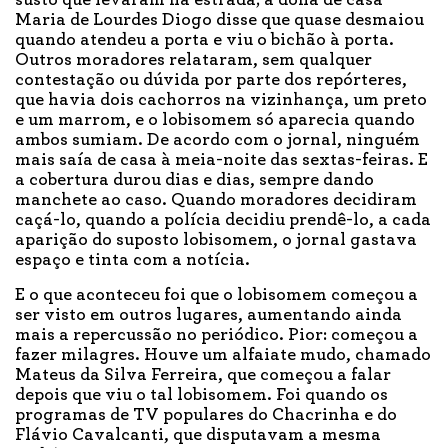
Maria de Lourdes Diogo disse que quase desmaiou
quando atendeu a porta e viu o bichão à porta.
Outros moradores relataram, sem qualquer
contestação ou dúvida por parte dos repórteres,
que havia dois cachorros na vizinhança, um preto
e um marrom, e o lobisomem só aparecia quando
ambos sumiam. De acordo com o jornal, ninguém
mais saía de casa à meia-noite das sextas-feiras. E
a cobertura durou dias e dias, sempre dando
manchete ao caso. Quando moradores decidiram
caçá-lo, quando a polícia decidiu prendê-lo, a cada
aparição do suposto lobisomem, o jornal gastava
espaço e tinta com a notícia.
E o que aconteceu foi que o lobisomem começou a
ser visto em outros lugares, aumentando ainda
mais a repercussão no periódico. Pior: começou a
fazer milagres. Houve um alfaiate mudo, chamado
Mateus da Silva Ferreira, que começou a falar
depois que viu o tal lobisomem. Foi quando os
programas de TV populares do Chacrinha e do
Flávio Cavalcanti, que disputavam a mesma