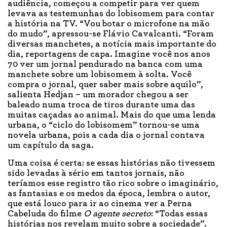
audiência, começou a competir para ver quem
levava as testemunhas do lobisomem para contar
a história na TV. “Vou botar o microfone na mão
do mudo”, apressou-se Flávio Cavalcanti. “Foram
diversas manchetes, a notícia mais importante do
dia, reportagens de capa. Imagine você nos anos
70 ver um jornal pendurado na banca com uma
manchete sobre um lobisomem à solta. Você
compra o jornal, quer saber mais sobre aquilo”,
salienta Hedjan – um morador chegou a ser
baleado numa troca de tiros durante uma das
muitas caçadas ao animal. Mais do que uma lenda
urbana, o “ciclo do lobisomem” tornou-se uma
novela urbana, pois a cada dia o jornal contava
um capítulo da saga.
Uma coisa é certa: se essas histórias não tivessem
sido levadas à sério em tantos jornais, não
teríamos esse registro tão rico sobre o imaginário,
as fantasias e os medos da época, lembra o autor,
que está louco para ir ao cinema ver a Perna
Cabeluda do filme
O agente secreto
: “Todas essas
histórias nos revelam muito sobre a sociedade”.