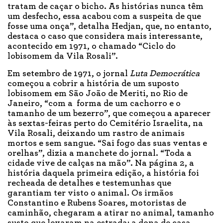
tratam de caçar o bicho. As histórias nunca têm
um desfecho, essa acabou com a suspeita de que
fosse uma onça”, detalha Hedjan, que, no entanto,
destaca o caso que considera mais interessante,
acontecido em 1971, o chamado “Ciclo do
lobisomem da Vila Rosali”.
Em setembro de 1971, o jornal
Luta Democrática
começou a cobrir a história de um suposto
lobisomem em São João de Meriti, no Rio de
Janeiro, “com a forma de um cachorro e o
tamanho de um bezerro”, que começou a aparecer
às sextas-feiras perto do Cemitério Israelita, na
Vila Rosali, deixando um rastro de animais
mortos e sem sangue. “Sai fogo das suas ventas e
orelhas”, dizia a manchete do jornal. “Toda a
cidade vive de calças na mão”. Na página 2, a
história daquela primeira edição, a história foi
recheada de detalhes e testemunhas que
garantiam ter visto o animal. Os irmãos
Constantino e Rubens Soares, motoristas de
caminhão, chegaram a atirar no animal, tamanho
susto que levaram na estrada; a dona de casa