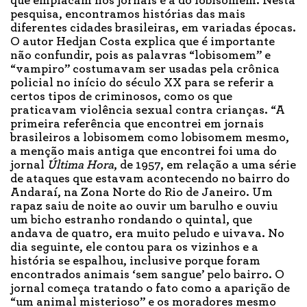
que emplacam nos jornais é a do lobisomem. Nesta
pesquisa, encontramos histórias das mais
diferentes cidades brasileiras, em variadas épocas.
O autor Hedjan Costa explica que é importante
não confundir, pois as palavras “lobisomem” e
“vampiro” costumavam ser usadas pela crônica
policial no início do século XX para se referir a
certos tipos de criminosos, como os que
praticavam violência sexual contra crianças. “A
primeira referência que encontrei em jornais
brasileiros a lobisomem como lobisomem mesmo,
a menção mais antiga que encontrei foi uma do
jornal
Última Hora
, de 1957, em relação a uma série
de ataques que estavam acontecendo no bairro do
Andaraí, na Zona Norte do Rio de Janeiro. Um
rapaz saiu de noite ao ouvir um barulho e ouviu
um bicho estranho rondando o quintal, que
andava de quatro, era muito peludo e uivava. No
dia seguinte, ele contou para os vizinhos e a
história se espalhou, inclusive porque foram
encontrados animais ‘sem sangue’ pelo bairro. O
jornal começa tratando o fato como a aparição de
“um animal misterioso” e os moradores mesmo