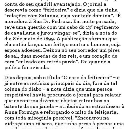
conta do seu quadril avantajado. O jornal a
descrevia como “feiticeira” e dizia que ela tinha
“relações com Satanaz, cuja vontade domina”. “É
moradora à Rua Dr. Pedroza. Em noite passada,
teve uma questão com um cabo do 13º regimento
de cavallaria e jurou vingar-se”, dizia a nota do
dia 8 de maio de 1899. A publicação afirmou que
ela então lançou um feitiço contra o homem, cuja
esposa adoeceu. Deixou no seu corredor um pires
de sal, duas moedas de dez reis, e um coração de
cera “enleado em retrós pardo”. Foi quando a
polícia foi avisada.
Dias depois, sob o título “O caso da feiticeira” – e
já entre as notícias principais do dia, fora da tal
coluna do diabo – a nota dizia que uma pessoa
respeitável havia procurado o jornal para relatar
que encontrou diversos objetos estranhos na
batente da sua janela – atribuindo as estranhezas à
Anna Formiga e reforçando o mito da feitiçaria,
com toda misoginia possível. “Encontrou na
vidraça uma rã seca, que tinha presa à pernas uma