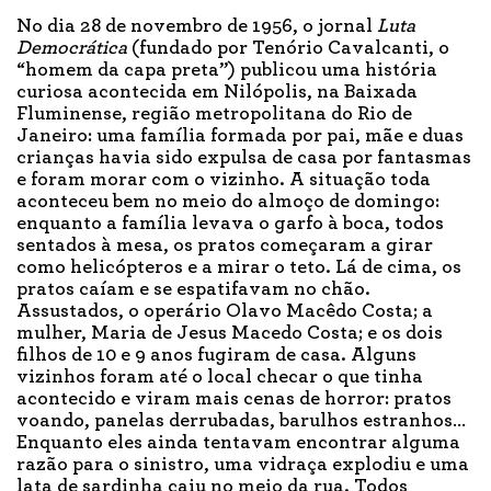
No dia 28 de novembro de 1956, o jornal
Luta
Democrática
(fundado por Tenório Cavalcanti, o
“homem da capa preta”) publicou uma história
curiosa acontecida em Nilópolis, na Baixada
Fluminense, região metropolitana do Rio de
Janeiro: uma família formada por pai, mãe e duas
crianças havia sido expulsa de casa por fantasmas
e foram morar com o vizinho. A situação toda
aconteceu bem no meio do almoço de domingo:
enquanto a família levava o garfo à boca, todos
sentados à mesa, os pratos começaram a girar
como helicópteros e a mirar o teto. Lá de cima, os
pratos caíam e se espatifavam no chão.
Assustados, o operário Olavo Macêdo Costa; a
mulher, Maria de Jesus Macedo Costa; e os dois
filhos de 10 e 9 anos fugiram de casa. Alguns
vizinhos foram até o local checar o que tinha
acontecido e viram mais cenas de horror: pratos
voando, panelas derrubadas, barulhos estranhos…
Enquanto eles ainda tentavam encontrar alguma
razão para o sinistro, uma vidraça explodiu e uma
lata de sardinha caiu no meio da rua. Todos