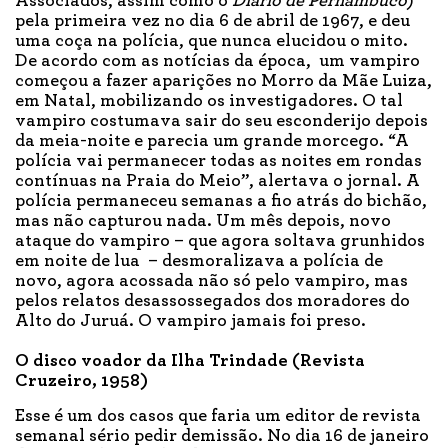
Associados, assim como o
Diario de Pernambuco
)
pela primeira vez no dia 6 de abril de 1967, e deu
uma coça na polícia, que nunca elucidou o mito.
De acordo com as notícias da época, um vampiro
começou a fazer aparições no Morro da Mãe Luiza,
em Natal, mobilizando os investigadores. O tal
vampiro costumava sair do seu esconderijo depois
da meia-noite e parecia um grande morcego. “A
polícia vai permanecer todas as noites em rondas
contínuas na Praia do Meio”, alertava o jornal. A
polícia permaneceu semanas a fio atrás do bichão,
mas não capturou nada. Um mês depois, novo
ataque do vampiro – que agora soltava grunhidos
em noite de lua – desmoralizava a polícia de
novo, agora acossada não só pelo vampiro, mas
pelos relatos desassossegados dos moradores do
Alto do Juruá. O vampiro jamais foi preso.
O disco voador da Ilha Trindade (Revista
Cruzeiro, 1958)
Esse é um dos casos que faria um editor de revista
semanal sério pedir demissão. No dia 16 de janeiro