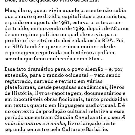
1989, ano da queda do Muro de Berlim.
Mas, claro, quem vivia aquele presente não sabia
que o muro que dividia capitalistas e comunistas,
erguido em agosto de 1961, estava prestes a ser
destruído, em novembro de 1989, depois de 28 anos
de um regime político no qual ele serviu para
proibir o livre trânsito dos cidadãos da RDA. Foi
na RDA também que se criou a maior rede de
espionagem registrada na história: a polícia
secreta que ficou conhecida como Stasi.
Esse fato dramático para o povo alemão – e, por
extensão, para o mundo ocidental – vem sendo
registrado, narrado e revisto em várias
plataformas, desde pesquisas acadêmicas, livros
de História, livros-reportagem, documentários e
em incontáveis obras ficcionais, tanto produzidas
em textos quanto em linguagem audiovisual. E é
no contexto da produção cultural relativa a esse
período que entram Claudia Cavalcanti e o seu
A
vida dos outros e a minha
, livro lançado neste
segundo semestre pela Cultura e Barbárie.