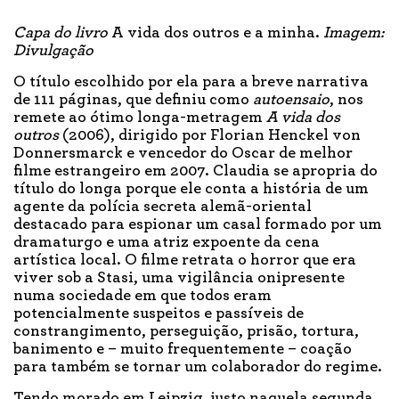
Capa do livro
A vida dos outros e a minha.
Imagem:
Divulgação
O título escolhido por ela para a breve narrativa
de 111 páginas, que definiu como
autoensaio
, nos
remete ao ótimo longa-metragem
A vida dos
outros
(2006), dirigido por Florian Henckel von
Donnersmarck e vencedor do Oscar de melhor
filme estrangeiro em 2007. Claudia se apropria do
título do longa porque ele conta a história de um
agente da polícia secreta alemã-oriental
destacado para espionar um casal formado por um
dramaturgo e uma atriz expoente da cena
artística local. O filme retrata o horror que era
viver sob a Stasi, uma vigilância onipresente
numa sociedade em que todos eram
potencialmente suspeitos e passíveis de
constrangimento, perseguição, prisão, tortura,
banimento e – muito frequentemente – coação
para também se tornar um colaborador do regime.
Tendo morado em Leipzig, justo naquela segunda