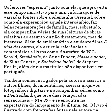
Os leitores “esperam” junto com ela, que aproveita
esse tempo narrativo para unir informações de
variadas fontes sobre a Alemanha Oriental, sobre
como ela experenciou aquele intercâmbio, faz
belas rememorações de família, mas, sobretudo,
ela compartilha várias de suas leituras de obras
relativas ao assunto ou não diretamente, mas de
interesse. Além do emblemático e evidente filme
A
vida dos outros
, ela articula referências e
comentários a livros como
Austerlitz
, de W.G.
Sebald,
Stasilândia
, de Anne Funder,
Massa e poder
,
de Elias Canetti, e
Sociedade incivil
, de Stephen
Kotlin, além de outros títulos não disponíveis em
português.
Também somos instigados pela autora a assistir a
outros filmes, documentários, acessar arquivos
fotográficos digitais e a acompanhar séries como
a
Deutschland
, que teve duas temporadas
sensacionais –
83
e
86
– e se encontra na
expectativa do lançamento da última,
89
. O livro é
ilustrado com fotografias feitas pela autora na