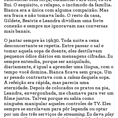
Rui. O esquisito, o relapso, o incômodo da família.
Bianca era a única com alguma compaixão. Mas
era fraca e não tomava lado. O resto da casa,
Gildete, Beatriz e Leandra dividiam uma forte
conexão e sempre me ignoravam nas conversas
mais banais.
O jantar sempre às 19h30. Toda noite a cena
desconcertante se repetia. Entre passar o sal e
tomar aquela sopa de doente, eles destilavam
pequenos ódios diários em mensagens cifradas. Eu
sempre entendia, porque ser aniquilado,
diariamente, é igual a aprender uma língua, com o
tempo você domina. Bianca ficava sem graça. Um
ar pesado contrastava com a
raleza
daquela sopa.
A refeição era rápida, mas parecia uma
eternidade. Depois de colocados os pratos na pia,
Leandra, envergonhada, me chamava para ver um
filme juntos. Talvez porque eu sabia como
ninguém manipular aqueles controles de TV. Eles
sempre se enrolavam para pôr legenda ou optar
por um dos três serviços de
streaming
. Eu dava
play