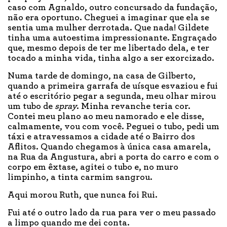
caso com Agnaldo, outro concursado da fundação,
não era oportuno. Cheguei a imaginar que ela se
sentia uma mulher derrotada. Que nada! Gildete
tinha uma autoestima impressionante. Engraçado
que, mesmo depois de ter me libertado dela, e ter
tocado a minha vida, tinha algo a ser exorcizado.
Numa tarde de domingo, na casa de Gilberto,
quando a primeira garrafa de uísque esvaziou e fui
até o escritório pegar a segunda, meu olhar mirou
um tubo de
spray
. Minha revanche teria cor.
Contei meu plano ao meu namorado e ele disse,
calmamente, vou com você. Peguei o tubo, pedi um
táxi e atravessamos a cidade até o Bairro dos
Aflitos. Quando chegamos à única casa amarela,
na Rua da Angustura, abri a porta do carro e com o
corpo em êxtase, agitei o tubo e, no muro
limpinho, a tinta carmim sangrou.
Aqui morou Ruth, que nunca foi Rui.
Fui até o outro lado da rua para ver o meu passado
a limpo quando me dei conta.