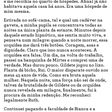
e me recolhia no quarto de hóspedes. Afinal já não
habitava aquela casa há anos. Era uma hóspede de
mim mesma.
Estirada no sofá-cama, tal e qual um cadáver na
gaveta, a minha pupila se concentrava todas as
noites na única planta da estante. Minutos depois
daquele estado hipnótico, me sentia muito viva, e
pensava num milagre: quando a noite morrer, essa
orquídea me dará três botões. Coragem, asas e
dignidade. Claro que isso nunca aconteceu. A
orquídea era falsa. Um dia, na volta do trabalho,
passei na banquinha de Mirtes e comprei uma de
verdade. Mas durou pouco. Gildete jogou no lixo.
Planta dá bicho, Rui. O maior disparate ouvido nos
meus 45 anos de vida. Como era bruta aquela
mulher. Naquela noite, uma força não sei de onde,
talvez da brutalidade de Gildete ou da orquídea
nunca revelada em milagre, finalmente, fui à
procura da minha redenção. Me reconheci
legalmente Ruth.
Continuei pagando a faculdade de Bianca e a