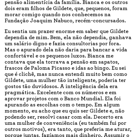
pensão alimentícia da família. Bianca e os outros
dois eram filhos de Gildete, que, pequenos, foram
morar comigo quando nos conhecemos na
Fundação Joaquim Nabuco, recém-concursados.
Eu sentia um prazer enorme em saber que Gildete
dependia de mim. Bem, ela não dependia, ganhava
um salário digno e fazia consultorias por fora.
Mas o apurado dela não daria para bancar a vida
confortável e os pequenos luxos. Bianca me
contava que ela torrava a pensão em sapatos,
frascos de Paloma Picasso e idas ao bingo. Eu sei
que é clichê, mas nunca entendi muito bem como
Gildete, uma mulher tão inteligente, poderia ter
gostos tão duvidosos. A inteligência dela era
pragmática. Excelente com os números e em
aprovar projetos com o Banco Mundial. Ela foi
apurando as escolhas com o tempo. Em algum
momento, eu acho que eu quis ser Gildete e, não
podendo ser, resolvi casar com ela. Decerto era
uma mulher de conveniência (eu também fui por
outros motivos), era tanto, que preferia me aturar,
porque juntas, fazíamos mais dinheiro. Assumir o