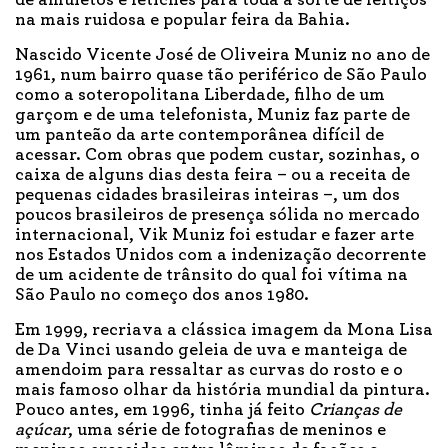
de amuletos e fetiches para toda a sorte de feitiços
na mais ruidosa e popular feira da Bahia.
Nascido Vicente José de Oliveira Muniz no ano de
1961, num bairro quase tão periférico de São Paulo
como a soteropolitana Liberdade, filho de um
garçom e de uma telefonista, Muniz faz parte de
um panteão da arte contemporânea difícil de
acessar. Com obras que podem custar, sozinhas, o
caixa de alguns dias desta feira – ou a receita de
pequenas cidades brasileiras inteiras –, um dos
poucos brasileiros de presença sólida no mercado
internacional, Vik Muniz foi estudar e fazer arte
nos Estados Unidos com a indenização decorrente
de um acidente de trânsito do qual foi vítima na
São Paulo no começo dos anos 1980.
Em 1999, recriava a clássica imagem da Mona Lisa
de Da Vinci usando geleia de uva e manteiga de
amendoim para ressaltar as curvas do rosto e o
mais famoso olhar da história mundial da pintura.
Pouco antes, em 1996, tinha já feito
Crianças de
açúcar
, uma série de fotografias de meninos e