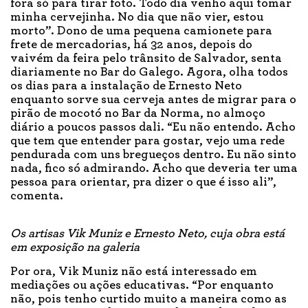
fora só para tirar foto. Todo dia venho aqui tomar
minha cervejinha. No dia que não vier, estou
morto”. Dono de uma pequena camionete para
frete de mercadorias, há 32 anos, depois do
vaivém da feira pelo trânsito de Salvador, senta
diariamente no Bar do Galego. Agora, olha todos
os dias para a instalação de Ernesto Neto
enquanto sorve sua cerveja antes de migrar para o
pirão de mocotó no Bar da Norma, no almoço
diário a poucos passos dali. “Eu não entendo. Acho
que tem que entender para gostar, vejo uma rede
pendurada com uns bregueços dentro. Eu não sinto
nada, fico só admirando. Acho que deveria ter uma
pessoa para orientar, pra dizer o que é isso ali”,
comenta.
Os artisas Vik Muniz e Ernesto Neto, cuja obra está
em exposição na galeria
Por ora, Vik Muniz não está interessado em
mediações ou ações educativas. “Por enquanto
não, pois tenho curtido muito a maneira como as