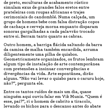
de preto, esculturas de acabamento rústico
simulam exus de grandes falos eretos entre
prateleiras com roupas africanas e trajes
cerimoniais do candomblé. Numa calçada, um
grupo de homens bebe com falsa distração copos
de cachaça e cerveja morna enquanto disparam
sonoras gargalhadas a cada palavrão trocado
entre si. Berram tanto quanto as cabras.
Outro homem, a barriga flácida saltando da barra
da camisa de malha também encardida, arruma
diligentemente uma pilha de quiabos.
Geometricamente organizados, os frutos lembram
algum tipo de instalação de arte contemporânea
com pretensões a insinuar convergências e
divergências da vida. Arte espontânea, dirão
alguns. “Não vai levar o quiabo para o caruru hoje,
não?”, pergunta ele.
Entre os tantos ruídos de mais um dia, quase
ninguém aqui ouviu falar em Vik Muniz. “Quem é
esse, pai?”, ri o homem de cabrito a tiracolo,
levando os bichos para o descanso antes do abate