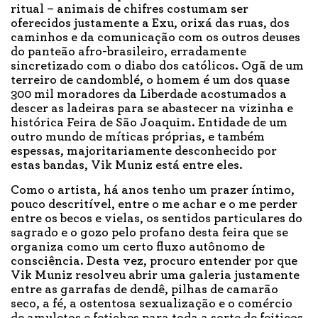
ritual – animais de chifres costumam ser
oferecidos justamente a Exu, orixá das ruas, dos
caminhos e da comunicação com os outros deuses
do panteão afro-brasileiro, erradamente
sincretizado com o diabo dos católicos. Ogã de um
terreiro de candomblé, o homem é um dos quase
300 mil moradores da Liberdade acostumados a
descer as ladeiras para se abastecer na vizinha e
histórica Feira de São Joaquim. Entidade de um
outro mundo de míticas próprias, e também
espessas, majoritariamente desconhecido por
estas bandas, Vik Muniz está entre eles.
Como o artista, há anos tenho um prazer íntimo,
pouco descritível, entre o me achar e o me perder
entre os becos e vielas, os sentidos particulares do
sagrado e o gozo pelo profano desta feira que se
organiza como um certo fluxo autônomo de
consciência. Desta vez, procuro entender por que
Vik Muniz resolveu abrir uma galeria justamente
entre as garrafas de dendê, pilhas de camarão
seco, a fé, a ostentosa sexualização e o comércio