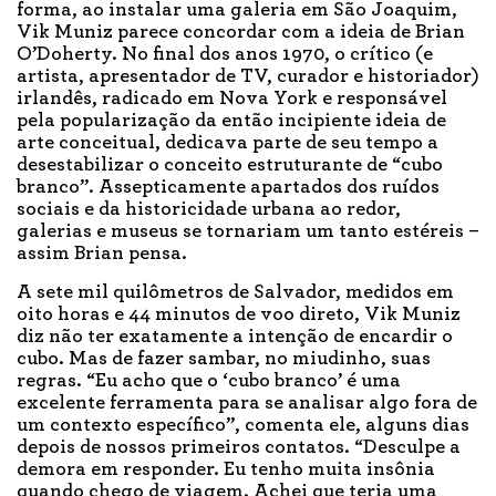
forma, ao instalar uma galeria em São Joaquim,
Vik Muniz parece concordar com a ideia de Brian
O’Doherty. No final dos anos 1970, o crítico (e
artista, apresentador de TV, curador e historiador)
irlandês, radicado em Nova York e responsável
pela popularização da então incipiente ideia de
arte conceitual, dedicava parte de seu tempo a
desestabilizar o conceito estruturante de “cubo
branco”. Assepticamente apartados dos ruídos
sociais e da historicidade urbana ao redor,
galerias e museus se tornariam um tanto estéreis –
assim Brian pensa.
A sete mil quilômetros de Salvador, medidos em
oito horas e 44 minutos de voo direto, Vik Muniz
diz não ter exatamente a intenção de encardir o
cubo. Mas de fazer sambar, no miudinho, suas
regras. “Eu acho que o ‘cubo branco’ é uma
excelente ferramenta para se analisar algo fora de
um contexto específico”, comenta ele, alguns dias
depois de nossos primeiros contatos. “Desculpe a
demora em responder. Eu tenho muita insônia
quando chego de viagem. Achei que teria uma