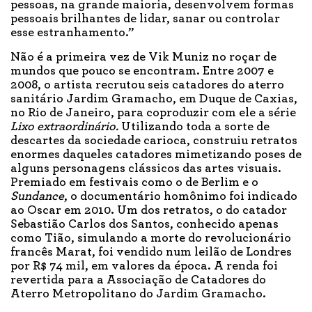
pessoas, na grande maioria, desenvolvem formas
pessoais brilhantes de lidar, sanar ou controlar
esse estranhamento.”
Não é a primeira vez de Vik Muniz no roçar de
mundos que pouco se encontram. Entre 2007 e
2008, o artista recrutou seis catadores do aterro
sanitário Jardim Gramacho, em Duque de Caxias,
no Rio de Janeiro, para coproduzir com ele a série
Lixo extraordinário.
Utilizando toda a sorte de
descartes da sociedade carioca, construiu retratos
enormes daqueles catadores mimetizando poses de
alguns personagens clássicos das artes visuais.
Premiado em festivais como o de Berlim e o
Sundance
, o documentário homônimo foi indicado
ao Oscar em 2010
.
Um dos retratos, o do catador
Sebastião Carlos dos Santos, conhecido apenas
como Tião, simulando a morte do revolucionário
francês Marat, foi vendido num leilão de Londres
por R$ 74 mil, em valores da época. A renda foi
revertida para a Associação de Catadores do
Aterro Metropolitano do Jardim Gramacho.