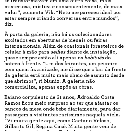
se transformavam em uma outra coisa, mais
misteriosa, mística e consequentemente, de mais
valor”, comenta Vik. “Neto me pareceu ideal por
estar sempre criando conversas entre mundos”,
diz.
À porta da galeria, não há os colecionadores
excitados em aberturas de bienais ou feiras
internacionais. Além de ocasionais forasteiros de
celular à mão para
selfies
diante da instalação,
quase sempre estão ali apenas os
habitués
do
boteco à frente. “Um dos feirantes, um peixeiro
com quem fiz amizade, me disse que o bar da frente
da galeria está muito mais cheio de assunto desde
que abrimos”, ri Muniz. A galeria não
comercializa, apenas expõe as obras.
Baiano corpulento de 61 anos, Adroaldo Costa
Ramos ficou meio surpreso ao ter que afastar os
bancos da mesa onde bebe diariamente, para dar
passagem a visitantes raríssimos naquela viela.
“Vi muita gente aqui, como Caetano Veloso,
Gilberto Gil, Regina Casé. Muita gente vem de