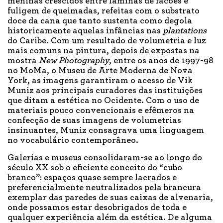
meninas crescidos entre lâminas de facões e
fuligem de queimadas, refeitas com o substrato
doce da cana que tanto sustenta como degola
historicamente aquelas infâncias nas
plantations
do Caribe. Com um resultado de volumetria e luz
mais comuns na pintura, depois de expostas na
mostra
New Photography
, entre os anos de 1997-98
no MoMa, o Museu de Arte Moderna de Nova
York, as imagens garantiram o acesso de Vik
Muniz aos principais curadores das instituições
que ditam a estética no Ocidente. Com o uso de
materiais pouco convencionais e efêmeros na
confecção de suas imagens de volumetrias
insinuantes, Muniz consagrava uma linguagem
no vocabulário contemporâneo.
Galerias e museus consolidaram-se ao longo do
século XX sob o eficiente conceito do “cubo
branco”: espaços quase sempre lacrados e
preferencialmente neutralizados pela brancura
exemplar das paredes de suas caixas de alvenaria,
onde possamos estar desobrigados de toda e
qualquer experiência além da estética. De alguma