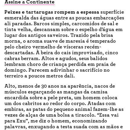
Assine a Continente
Peixes e tartarugas
rompem a espessa
superfície
esmeralda das águas entre as poucas embarcações
ali paradas. Barcos simples, carcomidos de sal e
tinta velha, descansam sobre o espelho d’água em
lugar dos antigos saveiros. Trazido pela brisa
morna, o aroma suave de maresia é temperado
pelo cheiro vermelho de vísceras recém-
descartadas. À beira do cais improvisado, cinco
cabras berram. Altos e agudos, seus balidos
lembram choro de criança perdida em praia de
domingo. Parecem adivinhar o sacrifício no
terreiro a poucos metros dali.
Alto, menos de 30 anos na aparência, nacos de
músculos esgarçando as mangas da camisa
encardida sobre a pele preta, um homem coloca
um dos cabritos ao redor do corpo. Atadas com
embiras, as patas do pequeno animal fazem-lhe as
vezes de alças de uma bolsa a tiracolo. “Essa vai
para Exu”, me diz o homem, economizando
palavras, enxugando a testa suada com as mãos e