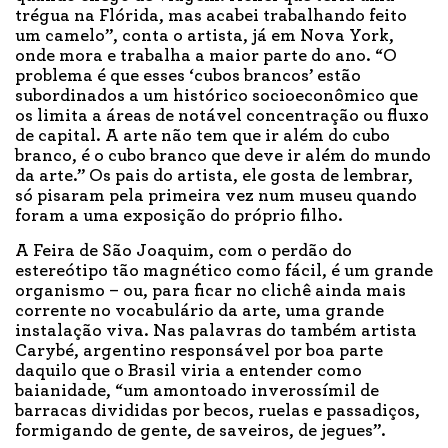
trégua na Flórida, mas acabei trabalhando feito
um camelo”, conta o artista, já em Nova York,
onde mora e trabalha a maior parte do ano. “O
problema é que esses ‘cubos brancos’ estão
subordinados a um histórico socioeconômico que
os limita a áreas de notável concentração ou fluxo
de capital. A arte não tem que ir além do cubo
branco, é o cubo branco que deve ir além do mundo
da arte.” Os pais do artista, ele gosta de lembrar,
só pisaram pela primeira vez num museu quando
foram a uma exposição do próprio filho.
A Feira de São Joaquim, com o perdão do
estereótipo tão magnético como fácil, é um grande
organismo – ou, para ficar no clichê ainda mais
corrente no vocabulário da arte, uma grande
instalação viva. Nas palavras do também artista
Carybé, argentino responsável por boa parte
daquilo que o Brasil viria a entender como
baianidade, “um amontoado inverossímil de
barracas divididas por becos, ruelas e passadiços,
formigando de gente, de saveiros, de jegues”.