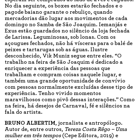
No dia seguinte, os boxes estarão fechados e o
pagode baiano garante o rebuliço, quando
mercadorias dão lugar aos movimentos de cada
domingo no Samba de São Joaquim. Iemanjás e
Exus estão guardados no silêncio da loja fechada
de Larissa. Leguminosas, sob lonas. Com os
açougues fechados, não há vísceras para o balé de
peixes e tartarugas sob as águas. Ilustre
desconhecido, Vik Muniz segue entre eles. “O
trabalho na feira de São Joaquim é dedicado a
enriquecer a experiência das pessoas que
trabalham e compram coisas naquele lugar, e
também uma grande oportunidade de convívio
com pessoas normalmente excluídas desse tipo de
experiência. Tenho vivido momentos
maravilhosos como pivô dessas interações.” Como
na feira, há desejos de Carnaval, fé e silêncios na
fala do artista.
BRUNO ALBERTIM
, jornalista e antropólogo.
Autor de, entre outros,
Tereza Costa Rêgo – Uma
mulher em três tempos
(Cepe Editora, 2019) e