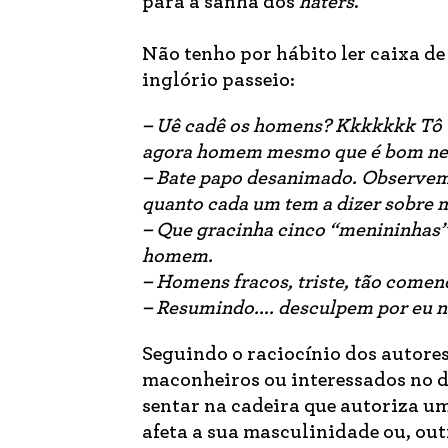
para a sanha dos
haters
.
Não tenho por hábito ler caixa d
inglório passeio:
– Uê cadê os homens? Kkkkkkk Tô v
agora homem mesmo que é bom n
– Bate papo desanimado. Observem 
quanto cada um tem a dizer sobre 
– Que gracinha cinco “menininhas” 
homem.
– Homens fracos, triste, tão comen
– Resumindo.... desculpem por eu n
Seguindo o raciocínio dos autore
maconheiros ou interessados no d
sentar na cadeira que autoriza um
afeta a sua masculinidade ou, o