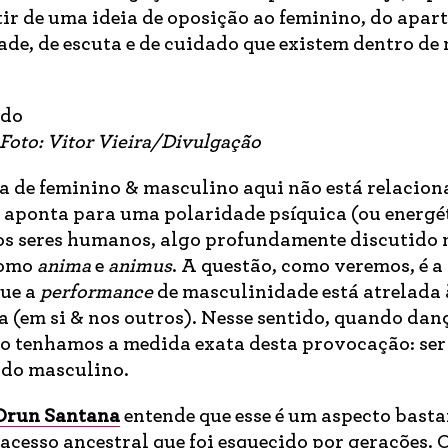
tir de uma ideia de oposição ao feminino, do apa
dade, de escuta e de cuidado que existem dentro de 
Foto: Vitor Vieira/Divulgação
ia de feminino & masculino aqui não está relacion
a aponta para uma polaridade psíquica (ou energé
 os seres humanos, algo profundamente discutido 
como
anima
e
animus
. A questão, como veremos, é a
que a
performance
de masculinidade está atrelada 
 (em si & nos outros). Nesse sentido, quando da
ão tenhamos a medida exata desta provocação: se
ado masculino.
Orun Santana
entende que esse é um aspecto basta
acesso ancestral que foi esquecido por gerações. 