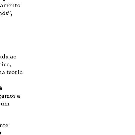
rtamento
nós”,
ada ao
tica,
na teoria
à
nçamos a
r um
nte
O