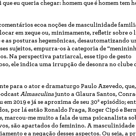
qui que eu queria chegar: homem que é homem tem h
 comentários ecoa noções de masculinidade famili
olocar em xeque ou, minimamente, refletir sobre o 
 e as posturas hegemônicas, desautomatizando u
ses sujeitos, empurra-os à categoria de “meninin
ios. Na perspectiva patriarcal, esse tipo de gesto
oso, ele indica uma irrupção de desonra no clube 
ante para o ator e dramaturgo Paulo Azevedo, que,
 podcast
Almasculina
junto a Glaura Santos, Conr
 em 2019 e já se aproxima de seu 30º episódio; ent
os, por lá estão Ronaldo Fraga, Roger Cipó e Ber
s
, marcou-me muito a fala de uma psicanalista sob
vos, são apartados do feminino. A masculinidade
amento e a negação desses aspectos. Ou seja, a p