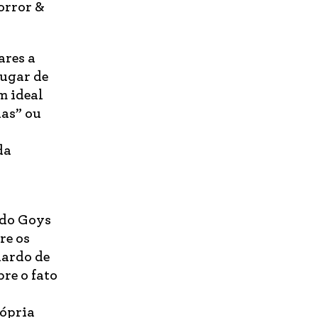
orror &
ares a
lugar de
m ideal
has” ou
da
ado Goys
re os
nardo de
re o fato
rópria