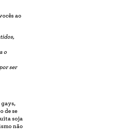
vocês ao
tidos,
a o
por ser
 gays,
o de se
uita soja
nismo não