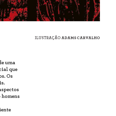
ILUSTRAÇÃO
ADAMS CARVALHO
 de uma
cial que
os. Os
is.
aspectos
ão homens
iente