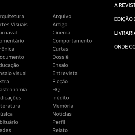
A REVIS
rquitetura
Arquivo
EDIÇÃO 
rtes Visuais
Artigo
arnaval
Cinema
LIVRARI
omentário
Comportamento
ONDE C
rônica
Curtas
ocumento
Dossiê
ducação
Ensaio
nsaio visual
Entrevista
xtra
Ficção
astronomia
HQ
ndicações
Inédito
iteratura
Memória
úsica
Notícias
bituário
Perfil
edes
Relato