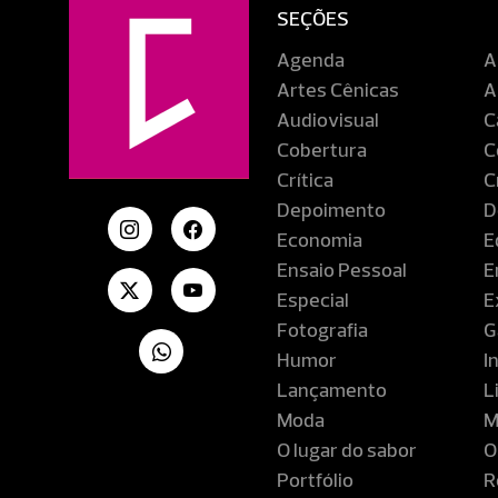
SEÇÕES
Agenda
A
Artes Cênicas
A
Audiovisual
C
Cobertura
C
Crítica
C
Depoimento
D
Economia
E
Ensaio Pessoal
E
Especial
E
Fotografia
G
Humor
I
Lançamento
L
Moda
M
O lugar do sabor
O
Portfólio
R