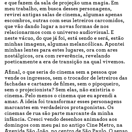
e que fazem da sala de projeção uma magia. Em
meu trabalho, em busca desses personagens,
revirei antigas salas de cinema, algumas apenas
escombros, outras com seus letreiros carcomidos,
que vão dando lugar a novas formas de nos
relacionarmos com o universo audiovisual. E
neste vácuo, do que já foi, está sendo e será, estão
minhas imagens, algumas melancólicas. Apontei
minhas lentes para estes lugares, ora com ares
nostálgicos, ora com reverência, revelando
poeticamente a era de transição na qual vivemos.
Afinal, o que seria do cinema sem a pessoa que
vende os ingressos, sem o trocador de letreiros das
fachadas e cartazes de filmes, sem o pipoqueiro,
sem o projecionista? Sem elas, não existiria o
cinema. Pelo menos o cinema que eu aprendi a
amar. A ideia foi transformar esses personagens
marcantes em verdadeiros protagonistas. Os
cinemas de rua são parte marcante da minha
infância. Cresci vendo desenhos animados aos
domingos com meu pai no antigo Cine Metro, na
Avenida São João, no centro de São Paulo. O senso