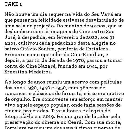
TAKE 1
Não houve um dia sequer na vida do
Seu
Vavá em
que pensar na felicidade estivesse desvinculado de
uma sala de projeção. Do menino de 9 anos, que se
deslumbrou com as imagens do Cineteatro São
José, à despedida, em fevereiro de 2022, aos 91
anos, cultivou cada pedacinho desta alegria no
bairro Otávio Bonfim, periferia de Fortaleza.
Primeiro como operador do Cine Familiar, e
depois, a partir da década de 1970, passou a tomar
conta do Cine Nazaré, fundado em 1941, por
Ernestina Medeiros.
Ao longo de anos reuniu um acervo com películas
dos anos 1930, 1940 e 1950, com gêneros de
romances e clássicos do faroeste, e isso era motivo
de orgulho. Era comovente seu esforço em manter
vivo aquele espaço popular, onde fazia sessões de
cinema projetadas. Tive a honra e alegria de
fotografá-lo em 2019. Foi um grande lutador pela
preservação do cinema no Ceará. Com sua morte,
Fortaleza perdeu um dos seus últimos cinemas de