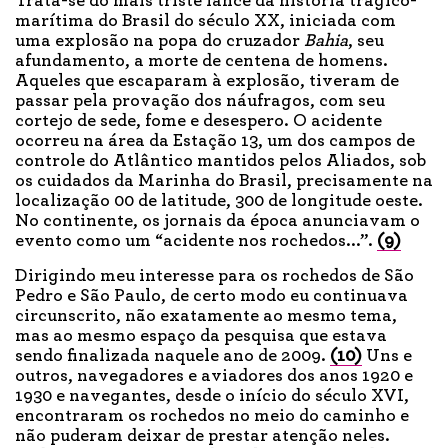
Trata-se do mais triste lance da história trágico-
marítima do Brasil do século XX, iniciada com
uma explosão na popa do cruzador
Bahia
, seu
afundamento, a morte de centena de homens.
Aqueles que escaparam à explosão, tiveram de
passar pela provação dos náufragos, com seu
cortejo de sede, fome e desespero. O acidente
ocorreu na área da Estação 13, um dos campos de
controle do Atlântico mantidos pelos Aliados, sob
os cuidados da Marinha do Brasil, precisamente na
localização 00 de latitude, 300 de longitude oeste.
No continente, os jornais da época anunciavam o
evento como um “acidente nos rochedos...”.
(9)
Dirigindo meu interesse para os rochedos de São
Pedro e São Paulo, de certo modo eu continuava
circunscrito, não exatamente ao mesmo tema,
mas ao mesmo espaço da pesquisa que estava
sendo finalizada naquele ano de 2009.
(10)
Uns e
outros, navegadores e aviadores dos anos 1920 e
1930 e navegantes, desde o início do século XVI,
encontraram os rochedos no meio do caminho e
não puderam deixar de prestar atenção neles.