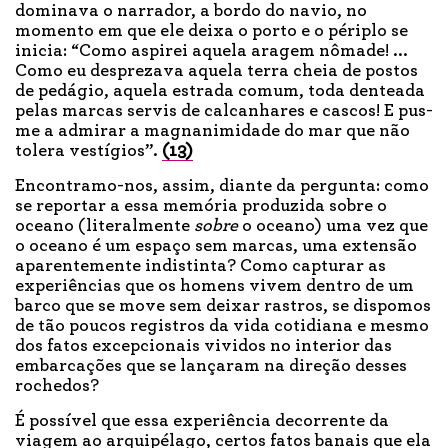
dominava o narrador, a bordo do navio, no
momento em que ele deixa o porto e o périplo se
inicia: “Como aspirei aquela aragem nômade! ...
Como eu desprezava aquela terra cheia de postos
de pedágio, aquela estrada comum, toda denteada
pelas marcas servis de calcanhares e cascos! E pus-
me a admirar a magnanimidade do mar que não
tolera vestígios”.
(13)
Encontramo-nos, assim, diante da pergunta: como
se reportar a essa memória produzida sobre o
oceano (literalmente
sobre
o oceano) uma vez que
o oceano é um espaço sem marcas, uma extensão
aparentemente indistinta? Como capturar as
experiências que os homens vivem dentro de um
barco que se move sem deixar rastros, se dispomos
de tão poucos registros da vida cotidiana e mesmo
dos fatos excepcionais vividos no interior das
embarcações que se lançaram na direção desses
rochedos?
É possível que essa experiência decorrente da
viagem ao arquipélago, certos fatos banais que ela