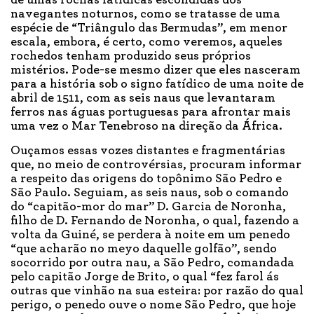
de umas rochas fatídicas escondidas dos
navegantes noturnos, como se tratasse de uma
espécie de “Triângulo das Bermudas”, em menor
escala, embora, é certo, como veremos, aqueles
rochedos tenham produzido seus próprios
mistérios. Pode-se mesmo dizer que eles nasceram
para a história sob o signo fatídico de uma noite de
abril de 1511, com as seis naus que levantaram
ferros nas águas portuguesas para afrontar mais
uma vez o Mar Tenebroso na direção da África.
Ouçamos essas vozes distantes e fragmentárias
que, no meio de controvérsias, procuram informar
a respeito das origens do topônimo São Pedro e
São Paulo. Seguiam, as seis naus, sob o comando
do “capitão-mor do mar” D. Garcia de Noronha,
filho de D. Fernando de Noronha, o qual, fazendo a
volta da Guiné, se perdera à noite em um penedo
“que acharão no meyo daquelle golfão”, sendo
socorrido por outra nau, a São Pedro, comandada
pelo capitão Jorge de Brito, o qual “fez farol ás
outras que vinhão na sua esteira: por razão do qual
perigo, o penedo ouve o nome São Pedro, que hoje