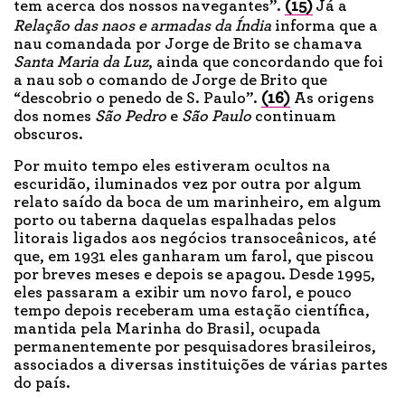
tem acerca dos nossos navegantes”.
(15)
Já a
Relação das naos e armadas da Índia
informa que a
nau comandada por Jorge de Brito se chamava
Santa Maria da Luz
, ainda que concordando que foi
a nau sob o comando de Jorge de Brito que
“descobrio o penedo de S. Paulo”.
(16)
As origens
dos nomes
São Pedro
e
São Paulo
continuam
obscuros.
Por muito tempo eles estiveram ocultos na
escuridão, iluminados vez por outra por algum
relato saído da boca de um marinheiro, em algum
porto ou taberna daquelas espalhadas pelos
litorais ligados aos negócios transoceânicos, até
que, em 1931 eles ganharam um farol, que piscou
por breves meses e depois se apagou. Desde 1995,
eles passaram a exibir um novo farol, e pouco
tempo depois receberam uma estação científica,
mantida pela Marinha do Brasil, ocupada
permanentemente por pesquisadores brasileiros,
associados a diversas instituições de várias partes
do país.