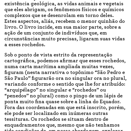
existência geológica, as vidas animais e vegetais
que eles abrigam, os fenômenos físicos e químicos
complexos que se desenrolam em torno deles.
Estes aspectos, aliás, recebem o menor quinhão do
livro. O livro incide, em sua maior parte, sobre a
ação de um conjunto de indivíduos que, em
circunstâncias muito precisas, ligaram suas vidas
a esses rochedos.
Sob o ponto de vista estrito da representação
cartográfica, podemos afirmar que esses rochedos,
numa carta marítima ampliada muitas vezes,
figuram (nesta narrativa o topônimo “São Pedro e
São Paulo” figurarão ora no singular ora no plural,
variando conforme o sentido que lhe for atribuído:
“arquipélago” no singular e “rochedos” ou
“penedos” no plural) como o pingo de um lápis de
ponta muito fina quase sobre a linha do Equador.
Fora das coordenadas em que está inscrito, porém,
ele pode ser localizado em inúmeras outras
tessituras. Os rochedos se situam dentro de
enquadramentos que, mesmo que não tenhamos