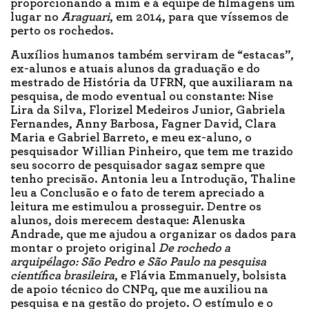
proporcionando a mim e à equipe de filmagens um
lugar no
Araguari
, em 2014, para que víssemos de
perto os rochedos.
Auxílios humanos também serviram de “estacas”,
ex-alunos e atuais alunos da graduação e do
mestrado de História da UFRN, que auxiliaram na
pesquisa, de modo eventual ou constante: Nise
Lira da Silva, Florizel Medeiros Junior, Gabriela
Fernandes, Anny Barbosa, Fagner David, Clara
Maria e Gabriel Barreto, e meu ex-aluno, o
pesquisador Willian Pinheiro, que tem me trazido
seu socorro de pesquisador sagaz sempre que
tenho precisão. Antonia leu a Introdução, Thaline
leu a Conclusão e o fato de terem apreciado a
leitura me estimulou a prosseguir. Dentre os
alunos, dois merecem destaque: Alenuska
Andrade, que me ajudou a organizar os dados para
montar o projeto original
De rochedo a
arquipélago: São Pedro e São Paulo na pesquisa
científica brasileira
, e Flávia Emmanuely, bolsista
de apoio técnico do CNPq, que me auxiliou na
pesquisa e na gestão do projeto. O estímulo e o