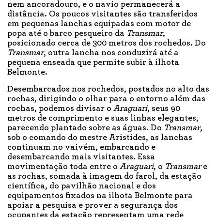
nem ancoradouro, e o navio permanecerá a
distância. Os poucos visitantes são transferidos
em pequenas lanchas equipadas com motor de
popa até o barco pesqueiro da
Transmar
,
posicionado cerca de 300 metros dos rochedos. Do
Transmar
, outra lancha nos conduzirá até a
pequena enseada que permite subir à ilhota
Belmonte.
Desembarcados nos rochedos, postados no alto das
rochas, dirigindo o olhar para o entorno além das
rochas, podemos divisar o
Araguari
, seus 90
metros de comprimento e suas linhas elegantes,
parecendo plantado sobre as águas. Do
Transmar
,
sob o comando do mestre Aristides, as lanchas
continuam no vaivém, embarcando e
desembarcando mais visitantes. Essa
movimentação toda entre o
Araguari
, o
Transmar
e
as rochas, somada à imagem do farol, da estação
científica, do pavilhão nacional e dos
equipamentos fixados na ilhota Belmonte para
apoiar a pesquisa e prover a segurança dos
ocupantes da estação representam uma rede