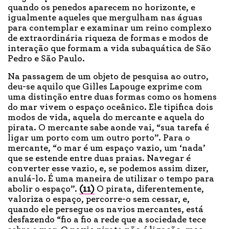
quando os penedos aparecem no horizonte, e
igualmente aqueles que mergulham nas águas
para contemplar e examinar um reino complexo
de extraordinária riqueza de formas e modos de
interação que formam a vida subaquática de São
Pedro e São Paulo.
Na passagem de um objeto de pesquisa ao outro,
deu-se aquilo que Gilles Lapouge exprime com
uma distinção entre duas formas como os homens
do mar vivem o espaço oceânico. Ele tipifica dois
modos de vida, aquela do mercante e aquela do
pirata. O mercante sabe aonde vai, “sua tarefa é
ligar um porto com um outro porto”. Para o
mercante, “o mar é um espaço vazio, um ‘nada’
que se estende entre duas praias. Navegar é
converter esse vazio, e, se podemos assim dizer,
anulá-lo. É uma maneira de utilizar o tempo para
abolir o espaço”.
(11)
O pirata, diferentemente,
valoriza o espaço, percorre-o sem cessar, e,
quando ele persegue os navios mercantes, está
desfazendo “fio a fio a rede que a sociedade tece