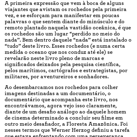
A primeira expressão que vem à boca de alguns
viajantes que avistam os rochedos pela primeira
vez, e se esforçam para manifestar em poucas
palavras o que sentem diante do minúsculo e do
remoto plantado naquela vastidão oceânica, é que
os rochedos são um lugar “perdido no meio do
nada”. Bem dentro daquele “nada” está instalado o
“tudo” deste livro. Esses rochedos (e numa certa
medida o oceano que nos conduz até ele) se
revelarão neste livro pleno de marcas e
significados deixados pela pesquisa científica,
pelos marítimos, cartógrafos e estrategistas, por
militares, por aventureiros e sonhadores.
Ao desembarcamos nos rochedos para colher
imagens destinadas a um documentário, o
documentário que acompanha este livro, nos
encontrávamos, agora vejo isso claramente,
diante de um desafio análogo ao daquele homem
de cinema determinado a concluir seu filme em
outro meio desafiador, a Floresta Amazônica. Foi
nesses termos que Werner Herzog definiu a tarefa
que estava enfrentando com uma perseverança