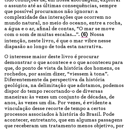
tido condições de, em nossa abordagem, explorar
o assunto até as últimas consequências, sempre
que possível procuramos não ignorar: a
complexidade das interações que ocorrem no
mundo natural, no meio do oceano, entre a rocha,
a água e o ar, afinal de contas, “O mar se move
com o som de muitas escalas...”.
(6)
Nossa
intenção, neste livro, é que o mar vibre nesse
diapasão ao longo de toda esta narrativa.
O interesse maior deste livro é procurar
demonstrar o que acontece e o que aconteceu para
que, do ponto de vista da história dos homens, os
rochedos, por assim dizer, “viessem à tona”.
Diferentemente da perspectiva da história
geológica, na delimitação que adotamos, podemos
dispor do tempo recortando-o de diversas
maneiras: às vezes um conjunto de décadas, de
anos, às vezes um dia. Por vezes, é evidente a
vinculação desse recorte de tempo a certos
processos associados à história do Brasil. Pode
acontecer, entretanto, que em algumas passagens
que receberam um tratamento menos objetivo, por