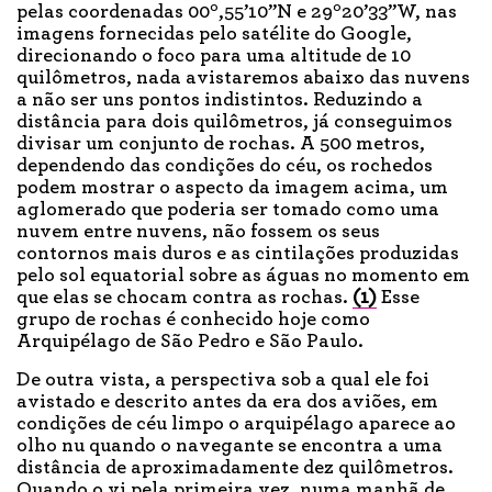
o
o
pelas coordenadas 00
,55’10’’N e 29
20’33’’W, nas
imagens fornecidas pelo satélite do Google,
direcionando o foco para uma altitude de 10
quilômetros, nada avistaremos abaixo das nuvens
a não ser uns pontos indistintos. Reduzindo a
distância para dois quilômetros, já conseguimos
divisar um conjunto de rochas. A 500 metros,
dependendo das condições do céu, os rochedos
podem mostrar o aspecto da imagem acima, um
aglomerado que poderia ser tomado como uma
nuvem entre nuvens, não fossem os seus
contornos mais duros e as cintilações produzidas
pelo sol equatorial sobre as águas no momento em
que elas se chocam contra as rochas.
(1)
Esse
grupo de rochas é conhecido hoje como
Arquipélago de São Pedro e São Paulo.
De outra vista, a perspectiva sob a qual ele foi
avistado e descrito antes da era dos aviões, em
condições de céu limpo o arquipélago aparece ao
olho nu quando o navegante se encontra a uma
distância de aproximadamente dez quilômetros.
Quando o vi pela primeira vez, numa manhã de