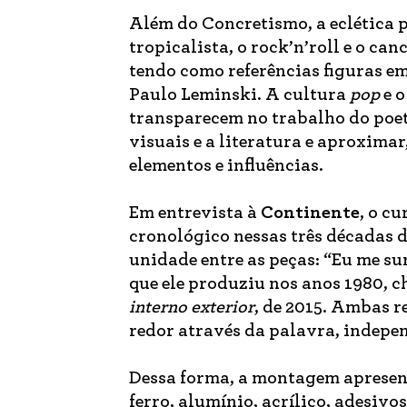
Além do Concretismo, a eclética
tropicalista, o rock’n’roll e o ca
tendo como referências figuras e
Paulo Leminski. A cultura
pop
e 
transparecem no trabalho do poeta
visuais e a literatura e aproxima
elementos e influências.
Em entrevista à
Continente
, o c
cronológico nessas três décadas 
unidade entre as peças: “Eu me su
que ele produziu nos anos 1980,
interno exterior
, de 2015. Ambas 
redor através da palavra, indepe
Dessa forma, a montagem apresent
ferro, alumínio, acrílico, adesiv