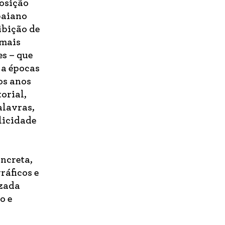
posição
baiano
ibição de
 mais
es – que
 a épocas
os anos
orial,
alavras,
licidade
ncreta,
ráficos e
izada
o e