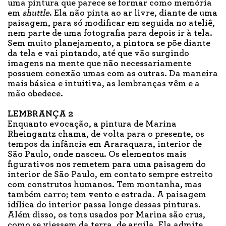
uma pintura que parece se formar como memória
em
shuttle
. Ela não pinta ao ar livre, diante de uma
paisagem, para só modificar em seguida no ateliê,
nem parte de uma fotografia para depois ir à tela.
Sem muito planejamento, a pintora se põe diante
da tela e vai pintando, até que vão surgindo
imagens na mente que não necessariamente
possuem conexão umas com as outras. Da maneira
mais básica e intuitiva, as lembranças vêm e a
mão obedece.
LEMBRANÇA 2
Enquanto evocação, a pintura de Marina
Rheingantz chama, de volta para o presente, os
tempos da infância em Araraquara, interior de
São Paulo, onde nasceu. Os elementos mais
figurativos nos remetem para uma paisagem do
interior de São Paulo, em contato sempre estreito
com construtos humanos. Tem montanha, mas
também carro; tem vento e estrada. A paisagem
idílica do interior passa longe dessas pinturas.
Além disso, os tons usados por Marina são crus,
como se viessem da terra, de argila. Ela admite