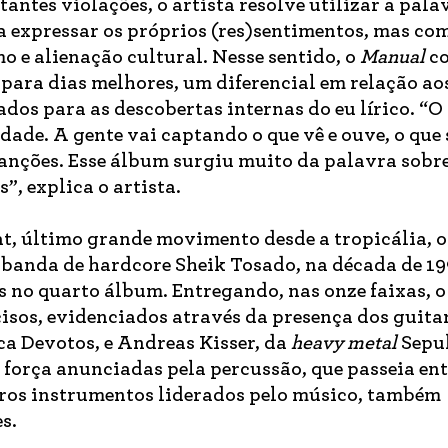
tantes violações, o artista resolve utilizar a pala
ra expressar os próprios (res)sentimentos, mas c
 e alienação cultural. Nesse sentido, o
Manual
co
s para dias melhores, um diferencial em relação ao
ados para as descobertas internas do eu lírico. “O
dade. A gente vai captando o que vê e ouve, o que 
canções. Esse álbum surgiu muito da palavra sobre
s”, explica o artista.
, último grande movimento desde a tropicália, o
a banda de hardcore Sheik Tosado, na década de 19
s no quarto álbum. Entregando, nas onze faixas, o
isos, evidenciados através da presença dos guita
ca Devotos, e Andreas Kisser, da
heavy metal
Sepul
e força anunciadas pela percussão, que passeia ent
tros instrumentos liderados pelo músico, também
s.