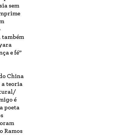
esia sem
 imprime
em
o
a, também
yara
ça e fé”
ndo China
, a teoria
tural/
imigo é
da poeta
os
 foram
no Ramos