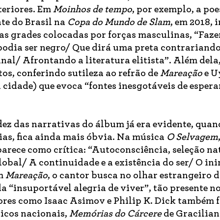
teriores. Em
Moinhos de tempo
, por exemplo, a po
nte do Brasil na
Copa do Mundo de Slam
, em 2018,
 as grades colocadas por forças masculinas, “Faz
 podia ser negro/ Que dirá uma preta contrariand
nal/ Afrontando a literatura elitista”. Além del
os, conferindo sutileza ao refrão de
Mareação
e U
cidade) que evoca “fontes inesgotáveis de esperan
dez das narrativas do álbum já era evidente, qua
rias, fica ainda mais óbvia. Na música
O Selvagem
arece como crítica: “Autoconsciência, seleção na
lobal/ A continuidade e a existência do ser/ O in
Em
Mareação
, o cantor busca no olhar estrangeiro 
 “insuportável alegria de viver”, tão presente n
itores como Isaac Asimov e Philip K. Dick também
sicos nacionais,
Memórias do Cárcere
de Gracilia