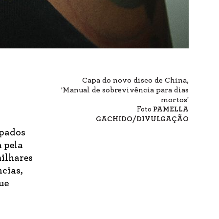
Capa do novo disco de China,
'Manual de sobrevivência para dias
mortos'
Foto
PAMELLA
GACHIDO/DIVULGAÇÃO
lpados
a pela
ilhares
ncias,
que