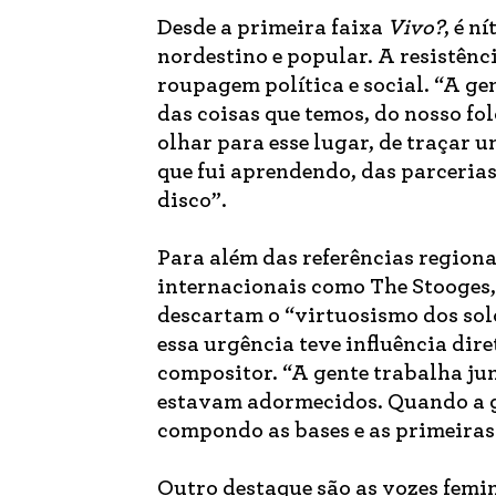
Desde a primeira faixa
Vivo?
, é n
nordestino e popular. A resistên
roupagem política e social. “A ge
das coisas que temos, do nosso folc
olhar para esse lugar, de traçar 
que fui aprendendo, das parceria
disco”.
Para além das referências region
internacionais como The Stooges, 
descartam o “virtuosismo dos sol
essa urgência teve influência dir
compositor. “A gente trabalha jun
estavam adormecidos. Quando a g
compondo as bases e as primeiras 
Outro destaque são as vozes fem