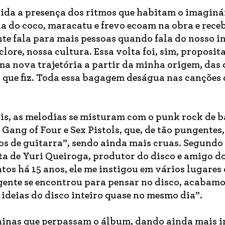
ítida a presença dos ritmos que habitam o imaginá
cia do coco, maracatu e frevo ecoam na obra e rec
nte fala para mais pessoas quando fala do nosso in
lore, nossa cultura. Essa volta foi, sim, proposita
uma nova trajetória a partir da minha origem, das 
s que fiz. Toda essa bagagem deságua nas canções 
ais, as melodias se misturam com o punk rock de 
Gang of Four e Sex Pistols, que, de tão pungentes,
os de guitarra”, sendo ainda mais cruas. Segundo
eta de Yuri Queiroga, produtor do disco e amigo d
tos há 15 anos, ele me instigou em vários lugares
ente se encontrou para pensar no disco, acabam
ideias do disco inteiro quase no mesmo dia”.
ininas que perpassam o álbum, dando ainda mais 