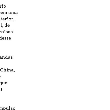
rio
ebem uma
terior,
l, de
coisas
desse
bandas
 China,
o
 que
os
impulso