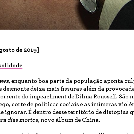
gosto
de 2019]
ualidade
ews
, enquanto boa parte da população aponta cu
 de desmonte deixa mais fissuras além da provocad
orrente do impeachment de Dilma Rousseff. São m
go, corte de políticas sociais e as inúmeras violê
de ignorar. É dentro desse território de distopias 
ra dias mortos
, novo álbum de China.