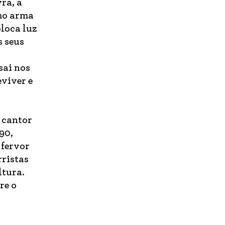
vra, a
omo arma
loca luz
s seus
sai nos
viver e
 cantor
90,
 fervor
rristas
tura.
re o