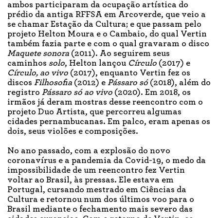
ambos participaram da ocupação artística do
prédio da antiga RFFSA em Arcoverde, que veio a
se chamar Estação da Cultura; e que passam pelo
projeto Helton Moura e o Cambaio, do qual Vertin
também fazia parte e com o qual gravaram o disco
Maquete sonora
(2011). Ao seguirem seus
caminhos
solo
, Helton lançou
Círculo
(2017) e
Círculo, ao vivo
(2017), enquanto Vertin fez os
discos
Filhosofia
(2012) e
Pássaro só
(2018), além do
registro
Pássaro só ao vivo
(2020). Em 2018, os
irmãos já deram mostras desse reencontro com o
projeto Duo Artista, que percorreu algumas
cidades pernambucanas. Em palco, eram apenas os
dois, seus violões e composições.
No ano passado, com a explosão do novo
coronavírus e a pandemia da Covid-19, o medo da
impossibilidade de um reencontro fez Vertin
voltar ao Brasil, às pressas. Ele estava em
Portugal, cursando mestrado em Ciências da
Cultura e retornou num dos últimos voo para o
Brasil mediante o fechamento mais severo das