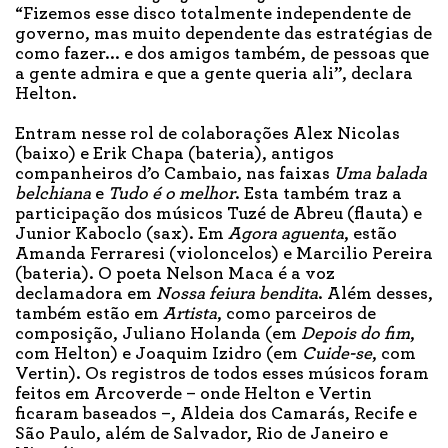
“Fizemos esse disco totalmente independente de
governo, mas muito dependente das estratégias de
como fazer... e dos amigos também, de pessoas que
a gente admira e que a gente queria ali”, declara
Helton.
Entram nesse rol de colaborações Alex Nicolas
(baixo) e Erik Chapa (bateria), antigos
companheiros d’o Cambaio, nas faixas
Uma balada
belchiana
e
Tudo é o melhor
. Esta também traz a
participação dos músicos Tuzé de Abreu (flauta) e
Junior Kaboclo (sax). Em
Agora aguenta
, estão
Amanda Ferraresi (violoncelos) e Marcilio Pereira
(bateria). O poeta Nelson Maca é a voz
declamadora em
Nossa feiura bendita
. Além desses,
também estão em
Artista
, como parceiros de
composição, Juliano Holanda (em
Depois do fim
,
com Helton) e Joaquim Izidro (em
Cuide-se
, com
Vertin). Os registros de todos esses músicos foram
feitos em Arcoverde – onde Helton e Vertin
ficaram baseados –, Aldeia dos Camarás, Recife e
São Paulo, além de Salvador, Rio de Janeiro e