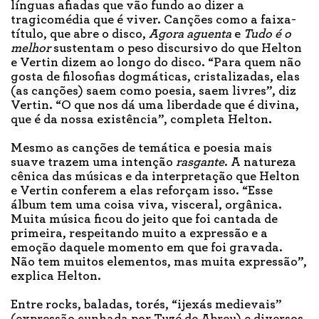
línguas afiadas que vão fundo ao dizer a
tragicomédia que é viver. Canções como a faixa-
título, que abre o disco,
Agora aguenta
e
Tudo é o
melhor
sustentam o peso discursivo do que Helton
e Vertin dizem ao longo do disco. “Para quem não
gosta de filosofias dogmáticas, cristalizadas, elas
(as canções) saem como poesia, saem livres”, diz
Vertin. “O que nos dá uma liberdade que é divina,
que é da nossa existência”, completa Helton.
Mesmo as canções de temática e poesia mais
suave trazem uma intenção
rasgante
. A natureza
cênica das músicas e da interpretação que Helton
e Vertin conferem a elas reforçam isso. “Esse
álbum tem uma coisa viva, visceral, orgânica.
Muita música ficou do jeito que foi cantada de
primeira, respeitando muito a expressão e a
emoção daquele momento em que foi gravada.
Não tem muitos elementos, mas muita expressão”,
explica Helton.
Entre rocks, baladas, torés, “ijexás medievais”