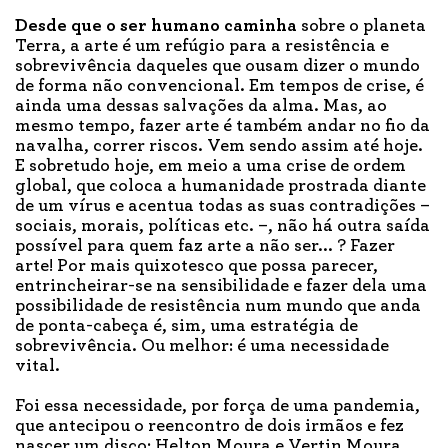
Desde que o ser humano caminha
sobre o planeta
Terra, a arte é um refúgio para a resistência e
sobrevivência daqueles que ousam dizer o mundo
de forma não convencional. Em tempos de crise, é
ainda uma dessas salvações da alma. Mas, ao
mesmo tempo, fazer arte é também andar no fio da
navalha, correr riscos. Vem sendo assim até hoje.
E sobretudo hoje, em meio a uma crise de ordem
global, que coloca a humanidade prostrada diante
de um vírus e acentua todas as suas contradições –
sociais, morais, políticas etc. –, não há outra saída
possível para quem faz arte a não ser... ? Fazer
arte! Por mais quixotesco que possa parecer,
entrincheirar-se na sensibilidade e fazer dela uma
possibilidade de resistência num mundo que anda
de ponta-cabeça é, sim, uma estratégia de
sobrevivência. Ou melhor: é uma necessidade
vital.
Foi essa necessidade, por força de uma pandemia,
que antecipou o reencontro de dois irmãos e fez
nascer um disco: Helton Moura e Vertin Moura