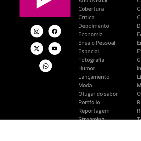
Audiovisual
C
Cobertura
C
Crítica
C
Depoimento
D
Economia
E
Ensaio Pessoal
E
Especial
E
Fotografia
G
Humor
I
Lançamento
L
Moda
M
O lugar do sabor
O
Portfólio
R
Reportagem
R
Streaming
T
Turismo
V