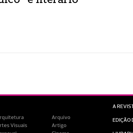
A REVIS
rquitetura
Arquivo
EDIÇÃO 
rtes Visuais
Artigo