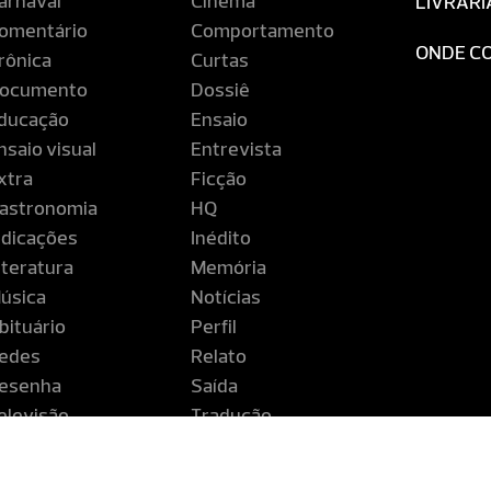
arnaval
Cinema
LIVRARI
omentário
Comportamento
ONDE C
rônica
Curtas
ocumento
Dossiê
ducação
Ensaio
nsaio visual
Entrevista
xtra
Ficção
astronomia
HQ
ndicações
Inédito
iteratura
Memória
úsica
Notícias
bituário
Perfil
edes
Relato
esenha
Saída
elevisão
Tradução
iagem