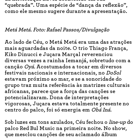
“quebrada”. Uma espécie de “dança da reflexão”,
como ele mesmo sugere durante a apresentação.
Metá Metá. Foto: Rafael Passos/Divulgação
Ao lado de Céu, o Metá Metá era uma das atrações
mais aguardadas da noite. O trio Thiago França,
Kiko Dinucci e Juçara Marçal reverenciou
diversas vezes a rainha Iemanjá, sobretudo com a
canção
Oyá.
Acostumados a tocar em diversos
festivais nacionais e internacionais, no
DoSol
estavam próximo ao mar, e se a sonoridade do
grupo traz muita referência às matrizes culturais
africanas, parece que a força das canções se
potencializaram. Dona de interpretações
vigorosas, Juçara estava totalmente presente no
centro do palco, foi só energia em
Obá Iná.
Sob luzes em tons azulados, Céu fechou o
line-up
do
palco Red Bul Music na primeira noite. No show,
que mesclou canções de seu aclamado álbum