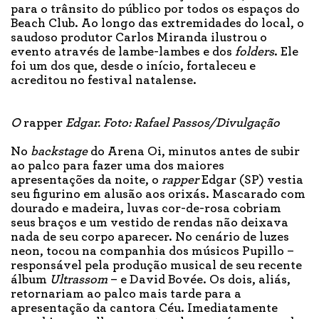
para o trânsito do público por todos os espaços do
Beach Club. Ao longo das extremidades do local, o
saudoso produtor Carlos Miranda ilustrou o
evento através de lambe-lambes e dos
folders
. Ele
foi um dos que, desde o início, fortaleceu e
acreditou no festival natalense.
O
rapper
Edgar. Foto: Rafael Passos/Divulgação
No
backstage
do Arena Oi, minutos antes de subir
ao palco para fazer uma dos maiores
apresentações da noite, o
rapper
Edgar (SP) vestia
seu figurino em alusão aos orixás. Mascarado com
dourado e madeira, luvas cor-de-rosa cobriam
seus braços e um vestido de rendas não deixava
nada de seu corpo aparecer. No cenário de luzes
neon, tocou na companhia dos músicos Pupillo –
responsável pela produção musical de seu recente
álbum
Ultrassom
– e David Bovée. Os dois, aliás,
retornariam ao palco mais tarde para a
apresentação da cantora Céu. Imediatamente