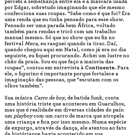
percebi a semelhança entre ela e a máscara usada
por Edgar, sobretudo imaginando que ele mesmo
confecciona suas roupas. “Sabe como é que foi? Era
uma renda que eu tinha pensado para esse show.
Pensado ser uma parada bem África, voltado
também para rendas e tricô com um trabalho
manual mesmo. Só que no show que eu fiz no
festival
Meca
, eu rasguei quando ia tirar. Daí,
quando chegou aqui em Natal, como já era no dia
seguinte, eu fiquei procurando. Achei um lustre no
chão da praia. Sou eu que faço a maioria das
roupas”, contou em entrevista à
Continente
. Para
ele, o figurino é importante porque fortalece a
imaginação das pessoas, que “escutam com os
olhos também”.
Sua música
Carro de
b
oy
, de batida funk, conta
uma história triste que aconteceu em Guarulhos,
mas que é realidade em diversas cidades do país:
um
playboy
com um carro de marca que atropela
uma criança e fica por isso mesmo. Numa espécie
de expurgo, através da dança, ele atentou ao fato
da históriaque havia acontecido em sua