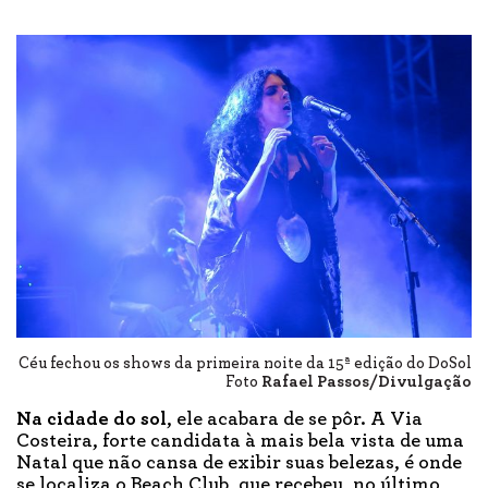
Céu fechou os shows da primeira noite da 15ª edição do DoSol
Foto
Rafael Passos/Divulgação
Na
c
idade do
s
ol
, ele acabara de se pôr. A Via
Costeira, forte candidata à mais bela vista de uma
Natal que não cansa de exibir suas belezas, é onde
se localiza o Beach Club, que recebeu, no último