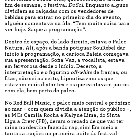
fim de semana, o festival
DoSol
. Enquanto alguns
dividiam as calçadas com os vendedores de
bebidas para entrar no primeiro dia do evento,
alguém comentava na fila: “Tem muita coisa para
ver hoje. Saque a programação”.
Dentro do espaço, do lado direito, estava o Palco
Natura. Ali, após a banda potiguar SouRebel dar
início à programação, a carioca Baleia começava
sua apresentação. Sofia Vaz, a vocalista, estava
em fervorosa desde o início. Decerto, a
interpretação e o figurino
off-white
de franjas, ou
fitas, não sei ao certo, hipnotizavam os que
estavam mais distantes e os que cantavam juntos
com ela, bem perto do palco.
No Red Bull Music, o palco mais central e próximo
ao mar – com quem dividia a atenção do público –,
as MCs Camila Rocha e Kalyne Lima, do Sinta
Liga a Crew (PB), deram o recado de que vai ter
mina nordestina fazendo rap, sim! Em meio a
tantas atrações na primeira noite do festival