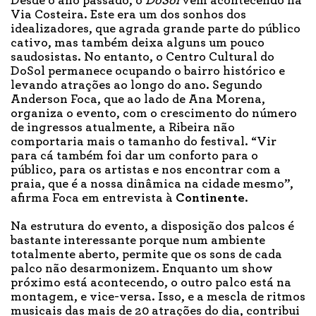
Desde o ano passado, o
DoSol
vem acontecendo na
Via Costeira. Este era um dos sonhos dos
idealizadores, que agrada grande parte do público
cativo, mas também deixa alguns um pouco
saudosistas. No entanto, o Centro Cultural do
DoSol permanece ocupando o bairro histórico e
levando atrações ao longo do ano. Segundo
Anderson Foca, que ao lado de Ana Morena,
organiza o evento, com o crescimento do número
de ingressos atualmente, a Ribeira não
comportaria mais o tamanho do festival. “Vir
para cá também foi dar um conforto para o
público, para os artistas e nos encontrar com a
praia, que é a nossa dinâmica na cidade mesmo”,
afirma Foca em entrevista à
Continente
.
Na estrutura do evento, a disposição dos palcos é
bastante interessante porque num ambiente
totalmente aberto, permite que os sons de cada
palco não desarmonizem. Enquanto um show
próximo está acontecendo, o outro palco está na
montagem, e vice-versa. Isso, e a mescla de ritmos
musicais das mais de 20 atrações do dia, contribui