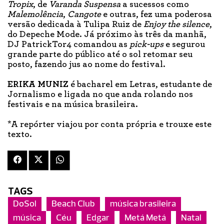
Tropix
, de
Varanda Suspensa
a sucessos como
Malemolência
,
Cangote
e outras, fez uma poderosa
versão dedicada à Tulipa Ruiz de
Enjoy the silence
,
do Depeche Mode. Já próximo às três da manhã,
DJ PatrickTor4 comandou as
pick-ups
e segurou
grande parte do público até o sol retomar seu
posto, fazendo jus ao nome do festival.
ERIKA MUNIZ
é bacharel em Letras, estudante de
Jornalismo e ligada no que anda rolando nos
festivais e na música brasileira.
*A repórter viajou por conta própria e trouxe este
texto.
TAGS
DoSol
Beach Club
música brasileira
música
Céu
Edgar
Metá Metá
Natal