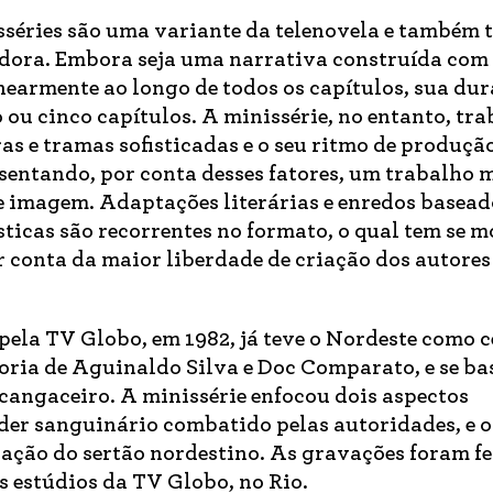
sséries são uma variante da telenovela e também 
adora. Embora seja uma narrativa construída co
inearmente ao longo de todos os capítulos, sua dur
ou cinco capítulos. A minissérie, no entanto, tr
s e tramas sofisticadas e o seu ritmo de produçã
sentando, por conta desses fatores, um trabalho 
de imagem. Adaptações literárias e enredos basea
sticas são recorrentes no formato, o qual tem se 
 conta da maior liberdade de criação dos autores
ela TV Globo, em 1982, já teve o Nordeste como c
toria de Aguinaldo Silva e Doc Comparato, e se b
 cangaceiro. A minissérie enfocou dois aspectos
der sanguinário combatido pelas autoridades, e o
lação do sertão nordestino. As gravações foram fe
s estúdios da TV Globo, no Rio.