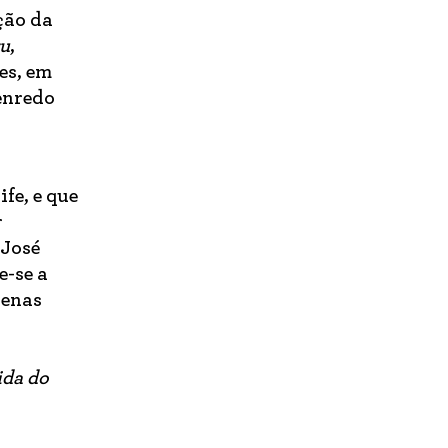
ção da
u
,
es, em
enredo
fe, e que
r
 José
e-se a
cenas
ida do