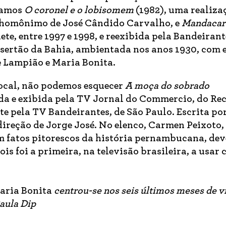
alamos
O coronel e o lobisomem
(1982), uma realiza
 homônimo de José Cândido Carvalho, e
Mandacar
e, entre 1997 e 1998, e reexibida pela Bandeirant
 sertão da Bahia, ambientada nos anos 1930, com 
e Lampião e Maria Bonita.
ocal, não podemos esquecer
A moça do sobrado
da e exibida pela TV Jornal do Commercio, do Reci
e pela TV Bandeirantes, de São Paulo. Escrita po
direção de Jorge José. No elenco, Carmen Peixoto,
m fatos pitorescos da história pernambucana, dev
ois foi a primeira, na televisão brasileira, a usar 
aria Bonita
centrou-se nos seis últimos meses de v
aula Dip