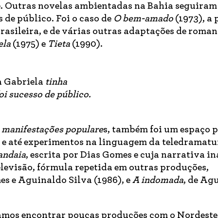
lé. Outras novelas ambientadas na Bahia seguira
 de público. Foi o caso de
O bem-amado
(1973), a 
brasileira, e de várias outras adaptações de roman
ela
(1975) e
Tieta
(1990).
a Gabriela
tinha
oi sucesso de público.
e manifestações populare
s, também foi um espaço p
os e até experimentos na linguagem da teledramatu
andaia
, escrita por Dias Gomes e cuja narrativa 
elevisão, fórmula repetida em outras produções,
es e Aguinaldo Silva (1986), e
A indomada
, de Ag
amos encontrar poucas produções com o Nordest