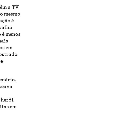
têm a TV
m o mesmo
ação é
abalha
o é menos
mais
dos em
mostrado
 e
enário.
aseava
 herói,
itas em