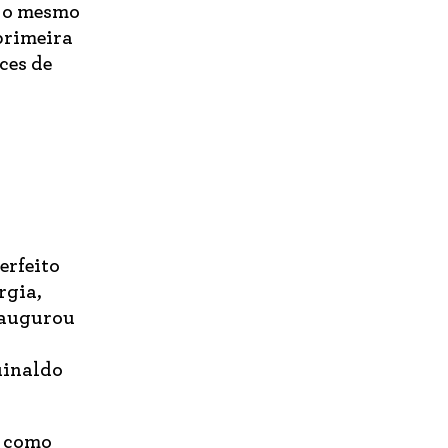
m o mesmo
primeira
ces de
erfeito
rgia,
inaugurou
uinaldo
e como