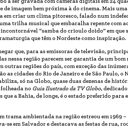
bo a ser gravada com câmeras digitais em 24 qua
ade de imagem bem próxima à do cinema. Mais uma
 em criar um clima pitoresco, falado num indefec
uma trilha musical que embaralha repente com a
 incontornável “samba do crioulo doido” em que 
dramaturgia que têm o Nordeste como inspiração.
egar que, para as emissoras de televisão, princi
as nessa região parecem ser garantia de um bom 
 outras regiões do país, com exceção das inúmer
ão as cidades do Rio de Janeiro e de São Paulo, o 
biliza, só na Globo, quase duas dezenas de histór
 folheada no
Guia Ilustrado da TV Globo
, dedicado
 que a Bahia, de longe, é o estado preferido para 
m trama ambientada na região estreou em 1969 –
va-se em Salvador e destacava as festas de rua, ro