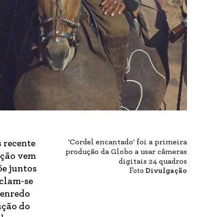
'Cordel encantado' foi a primeira
 recente
produção da Globo a usar câmeras
dução vem
digitais 24 quadros
õe juntos
Foto
Divulgação
sclam-se
 enredo
ução do