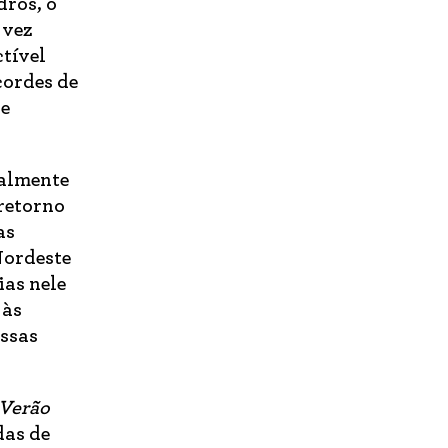
dros, o
 vez
tível
cordes de
se
palmente
retorno
as
Nordeste
ias nele
 às
essas
Verão
das de