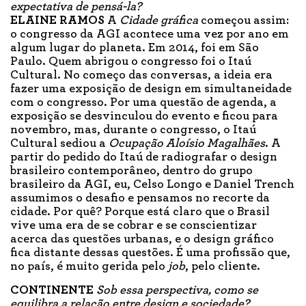
expectativa de pensá-la?
ELAINE RAMOS
A
Cidade gráfica
começou assim:
o congresso da AGI acontece uma vez por ano em
algum lugar do planeta. Em 2014, foi em São
Paulo. Quem abrigou o congresso foi o Itaú
Cultural. No começo das conversas, a ideia era
fazer uma exposição de design em simultaneidade
com o congresso. Por uma questão de agenda, a
exposição se desvinculou do evento e ficou para
novembro, mas, durante o congresso, o Itaú
Cultural sediou a
Ocupação Aloísio Magalhães
. A
partir do pedido do Itaú de radiografar o design
brasileiro contemporâneo, dentro do grupo
brasileiro da AGI, eu, Celso Longo e Daniel Trench
assumimos o desafio e pensamos no recorte da
cidade. Por quê? Porque está claro que o Brasil
vive uma era de se cobrar e se conscientizar
acerca das questões urbanas, e o design gráfico
fica distante dessas questões. É uma profissão que,
no país, é muito gerida pelo
job
, pelo cliente.
CONTINENTE
Sob essa perspectiva, como se
equilibra a relação entre design e sociedade?