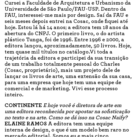
Cursei a Faculdade de Arquitetura e Urbanismo da
Universidade de São Paulo/FAU-USP. Dentro da
FAU, interessei-me mais por design. Saí da FAU e
seis meses depois entrei na Cosac, onde fiquei até
hoje. Estou lá há 14 anos; a editora tem 18 anos da
abertura do CNPJ. O primeiro livro, o do artista
plástico Tunga, foi de 1996. Entre 1996 e 2000, a
editora lançou, aproximadamente, 50 livros. Hoje,
tem quase mil títulos no catálogo.Vi toda a
trajetória da editora e participei da sua transição
de um trabalho totalmente pessoal do Charles
(Cosac, proprietário), mais um projeto dele de
lançar os livros de arte, uma extensão da sua casa,
para uma empresa que hoje tem uma equipe de
comercial e de marketing. Vivi esse processo
inteiro.
CONTINENTE
E hoje você é diretora de arte em
uma editora reconhecida por apostar na sofisticação
no texto e na arte. Como se dá isso na Cosac Naify?
ELAINE RAMOS
A editora tem uma equipe
interna de design, o que é um modelo bem raro no
mercado editorial. Somos eu e mais cinco