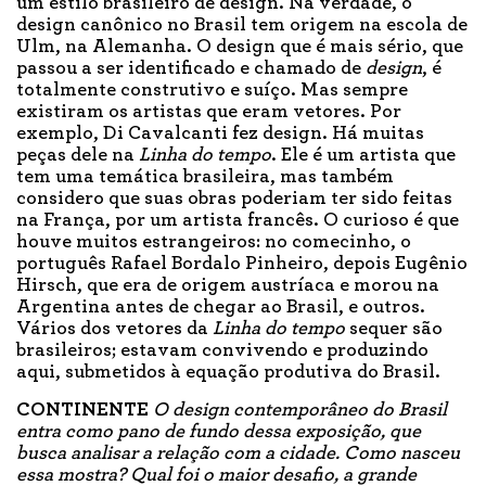
um estilo brasileiro de design. Na verdade, o
design canônico no Brasil tem origem na escola de
Ulm, na Alemanha. O design que é mais sério, que
passou a ser identificado e chamado de
design
, é
totalmente construtivo e suíço. Mas sempre
existiram os artistas que eram vetores. Por
exemplo, Di Cavalcanti fez design. Há muitas
peças dele na
Linha do tempo
. Ele é um artista que
tem uma temática brasileira, mas também
considero que suas obras poderiam ter sido feitas
na França, por um artista francês. O curioso é que
houve muitos estrangeiros: no comecinho, o
português Rafael Bordalo Pinheiro, depois Eugênio
Hirsch, que era de origem austríaca e morou na
Argentina antes de chegar ao Brasil, e outros.
Vários dos vetores da
Linha do tempo
sequer são
brasileiros; estavam convivendo e produzindo
aqui, submetidos à equação produtiva do Brasil.
CONTINENTE
O design contemporâneo do Brasil
entra como pano de fundo dessa exposição, que
busca analisar a relação com a cidade. Como nasceu
essa mostra? Qual foi o maior desafio, a grande