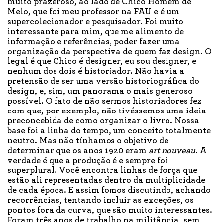
muito prazeroso, ao lado de Chico Homem de
Melo, que foi meu professor na FAU e é um
supercolecionador e pesquisador. Foi muito
interessante para mim, que me alimento de
informação e referências, poder fazer uma
organização da perspectiva de quem faz design. O
legal é que Chico é designer, eu sou designer, e
nenhum dos dois é historiador. Não havia a
pretensão de ser uma versão historiográfica do
design, e, sim, um panorama o mais generoso
possível. O fato de não sermos historiadores fez
com que, por exemplo, não tivéssemos uma ideia
preconcebida de como organizar o livro. Nossa
base foi a linha do tempo, um conceito totalmente
neutro. Mas não tínhamos o objetivo de
determinar que os anos 1920 eram
art nouveau
. A
verdade é que a produção é e sempre foi
superplural. Você encontra linhas de força que
estão ali representadas dentro da multiplicidade
de cada época. E assim fomos discutindo, achando
recorrências, tentando incluir as exceções, os
pontos fora da curva, que são muito interessantes.
Foram três anos de trabalho na militância, sem