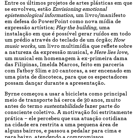
Entre os últimos projetos de artes plásticas em que
se envolveu, estão
Envisioning emotional
epistemological information
, um livro/manifesto
em defesa do PowerPoint como nova mídia de
expressão artística;
Play the building
, uma
instalação em que é possível gerar ruídos em todo
um prédio através do teclado de um órgão;
How
music works
, um livro multimídia que reflete sobre
a natureza da expressão musical, e
Here lies love
,
um musical em homenagem à ex-primeira dama
das Filipinas, Imelda Marcos, feito em parceria
com Fatboy Slim e 20 cantoras, a ser encenado em
uma pista de discoteca, para que os espectadores
possam dançar durante a apresentação.
Byrne começou a usar a bicicleta como principal
meio de transporte há cerca de 30 anos, muito
antes do termo
sustentabilidade
fazer parte do
consciente coletivo. A motivação foi estritamente
prática – ele percebeu que sua atuação cotidiana
na cidade era restrita a uma pequena área de
alguns bairros, e passou a pedalar para cima e
para baixo, atendendo a compromissos