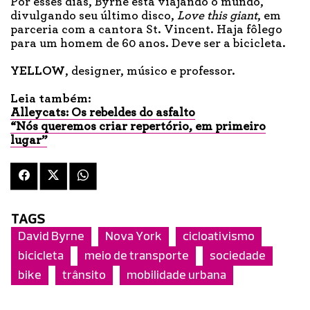
Por esses dias, Byrne está viajando o mundo,
divulgando seu último disco,
Love this giant
, em
parceria com a cantora St. Vincent. Haja fôlego
para um homem de 60 anos. Deve ser a bicicleta.
YELLOW
, designer, músico e professor.
Leia também:
Alleycats: Os rebeldes do asfalto
“Nós queremos criar repertório, em primeiro
lugar”
TAGS
David Byrne
Nova York
cicloativismo
bicicleta
meio de transporte
sociedade
bike
trânsito
mobilidade urbana