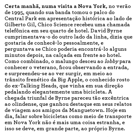
Certa manhã, numa visita a Nova York,
no verão
de 1995, quando sua banda tomou o palco do
Central Park em apresentação histórica ao lado de
Gilberto Gil, Chico Science recebeu uma chamada
telefônica em seu quarto de hotel. David Byrne
cumprimentava-o do outro lado da linha, dizia que
gostaria de conhecê-lo pessoalmente, e
perguntava se Chico poderia encontrá-lo alguns
minutos depois, na calçada em frente ao hotel.
Como combinado, o malungo desceu ao
lobby
para
conhecer o veterano, ficou observando a entrada,
e surpreendeu-se ao ver surgir, em meio ao
trânsito frenético da Big Apple, o conhecido rosto
do ex-Talking Heads, que vinha em sua direção
pedalando elegantemente uma bicicleta. A
chegada triunfal de Byrne pareceu tão excêntrica
ao olindense, que ganhou destaque em seus relatos
de viagem aos amigos da Manguetown. Hoje em
dia, falar sobre bicicletas como meio de transporte
em Nova York não é mais uma coisa estranha, e
isso se deve, em grande parte, ao próprio Byrne.