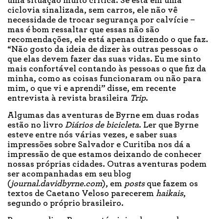
uma situação muito crítica. Se está em uma
ciclovia sinalizada, sem carros, ele não vê
necessidade de trocar segurança por calvície –
mas é bom ressaltar que essas não são
recomendações, ele está apenas dizendo o que faz.
“Não gosto da ideia de dizer às outras pessoas o
que elas devem fazer das suas vidas. Eu me sinto
mais confortável contando às pessoas o que fiz da
minha, como as coisas funcionaram ou não para
mim, o que vi e aprendi” disse, em recente
entrevista à revista brasileira
Trip
.
Algumas das aventuras de Byrne em duas rodas
estão no livro
Diários de bicicleta
. Ler que Byrne
esteve entre nós várias vezes, e saber suas
impressões sobre Salvador e Curitiba nos dá a
impressão de que estamos deixando de conhecer
nossas próprias cidades. Outras aventuras podem
ser acompanhadas em seu blog
(
journal.davidbyrne.com
), em
posts
que fazem os
textos de Caetano Veloso parecerem
haikais
,
segundo o próprio brasileiro.