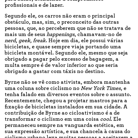
profissionais e de lazer.
Segundo ele, os carros não eram o principal
obstáculo, mas, sim, o preconceito das outras
pessoas, que, ao perceberem que não se tratava de
mais um de seus
happenings
, chamavam-no de
nerd
,
geek
,
freak
. Hoje em dia, ele possui várias
bicicletas, e quase sempre viaja portando uma
bicicleta montável. Segundo ele, mesmo que seja
obrigado a pagar pelo excesso de bagagem, a
multa sempre é de valor inferior ao que seria
obrigado a gastar com táxis no destino.
Byrne não se vê como ativista, embora mantenha
uma coluna sobre ciclismo no
New York Times
, e
tenha falado em diversos eventos sobre o assunto.
Recentemente, chegou a projetar mastros para a
fixação de bicicletas instalados em sua cidade. A
contribuição de Byrne ao cicloativismo é a de
transformar o ciclismo em uma coisa
cool
. Ele
permaneceu sempre na vanguarda estética, em
sua expressão artística, e sua chancela à causa do
ciclismo urbano leva muitas pessoas a aceitarem a