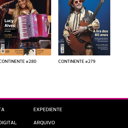
CONTINENTE #280
CONTINENTE #279
CONT
TA
EXPEDIENTE
DIGITAL
ARQUIVO