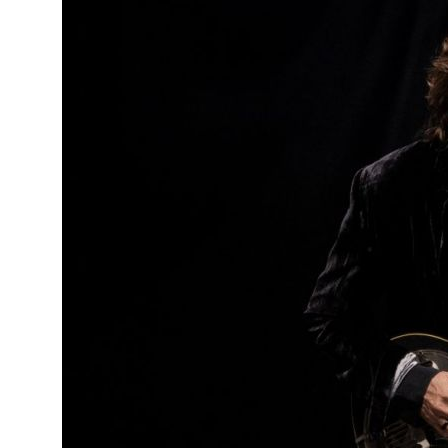
o
ado em
eiras,
ife,
ade a
va