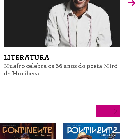
LITERATURA
Muafro celebra os 66 anos do poeta Miró
G
da Muribeca
d