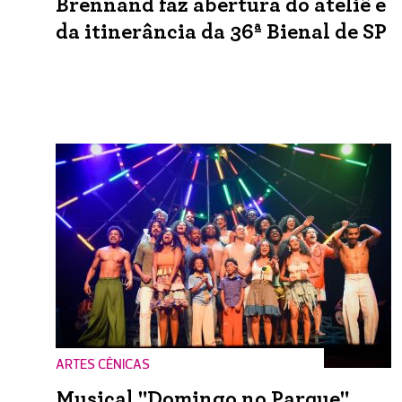
Brennand faz abertura do ateliê e
da itinerância da 36ª Bienal de SP
ARTES CÊNICAS
Musical "Domingo no Parque"