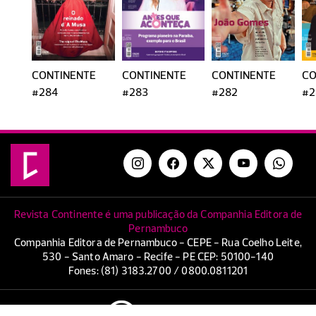
CONTINENTE
CONTINENTE
CONTINENTE
CO
#284
#283
#282
#2
Revista Continente é uma publicação da Companhia Editora de
Pernambuco
Companhia Editora de Pernambuco - CEPE - Rua Coelho Leite,
530 - Santo Amaro - Recife - PE CEP: 50100-140
Fones: (81) 3183.2700 / 0800.0811201