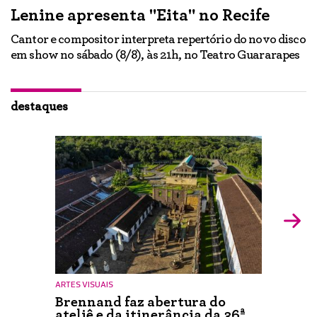
Lenine apresenta "Eita" no Recife
A
Cantor e compositor interpreta repertório do novo disco
Ne
em show no sábado (8/8), às 21h, no Teatro Guararapes
p
em
lo
d
ão
destaques
ARTES VISUAIS
Brennand faz abertura do
ateliê e da itinerância da 36ª