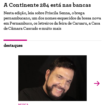
A Continente 284 está nas bancas
“
a
Nesta edição, leia sobre Priscila Senna, o brega
pernambucano, um dos nomes esquecidos da bossa nova
E
em Pernambuco, os letreiros da feira de Caruaru, a Casa
lo
h
de Câmara Cascudo e muito mais
ão
Ig
br
destaques
MÚSICA