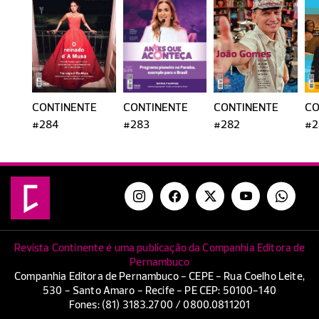
CONTINENTE
CONTINENTE
CONTINENTE
CO
#284
#283
#282
#2
Revista Continente é uma publicação da Companhia Editora de
Pernambuco
Companhia Editora de Pernambuco - CEPE - Rua Coelho Leite,
530 - Santo Amaro - Recife - PE CEP: 50100-140
Fones: (81) 3183.2700 / 0800.0811201