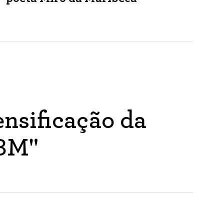
nsificação da
ABM"