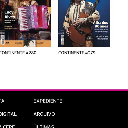
CONTINENTE #280
CONTINENTE #279
CONT
TA
EXPEDIENTE
DIGITAL
ARQUIVO
A CEPE
ÚLTIMAS