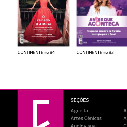
CONTINENTE #284
CONTINENTE #283
SEÇÕES
Agenda
A
Artes Cênicas
A
Audiovisual
C