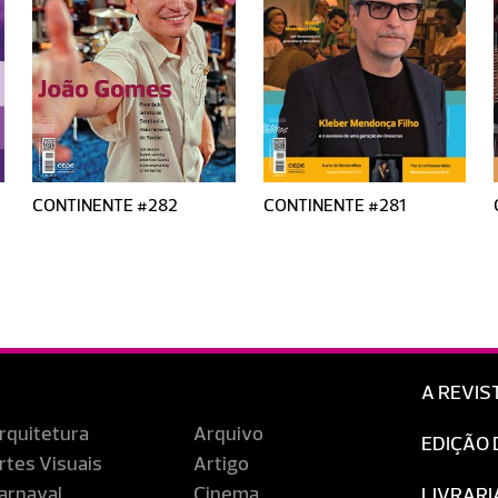
CONTINENTE #282
CONTINENTE #281
A REVIS
rquitetura
Arquivo
EDIÇÃO 
rtes Visuais
Artigo
arnaval
Cinema
LIVRARI