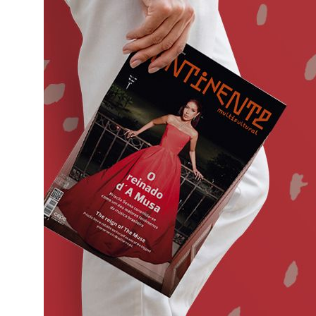
o
ado em
eiras,
ife,
ade a
va