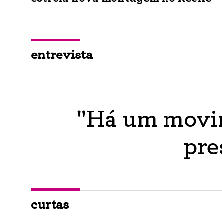
entrevista
"Há um movim
pre
curtas