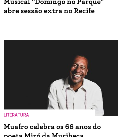
Musical "Domingo no Parque"
abre sessão extra no Recife
LITERATURA
Muafro celebra os 66 anos do
poeta Miró da Muribeca