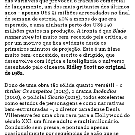
das variáveis que provocou o fracasso comercial
do lançamento, um dos mais gritantes dos últimos
anos – apenas US$ 31 milhões arrecadados no final
de semana de estreia, 50% a menos do que era
esperado, e uma ninharia perto dos US$ 150
milhões gastos na produção. A ironia é que
Blade
r
unner 2049
foi muito bem-recebido pela crítica, e
por um motivo que fica evidente desde os
primeiros minutos de projeção. Este é um filme
muito bem-concebido, escrito e dirigido, que
desenvolve com lógica e inteligência o universo
desenhado pelo cineasta
Ridley Scott no original
de 1982
.
Dono de uma obra tão sólida quanto versátil – o
thriller
Os
s
uspeitos
(2013), o drama
Incêndios
(2010), o policial
Sicario
(2015), todos excelentes
como estudos de personagens e como narrativas
bem-estruturadas –, o diretor canadense Denis
Villeneuve fez uma obra rara para a Hollywood do
século XXI: um filme adulto e multimilionário.
Conduzido sem pressa, e pontuado apenas
ocasionalmente por sequências de ação que se