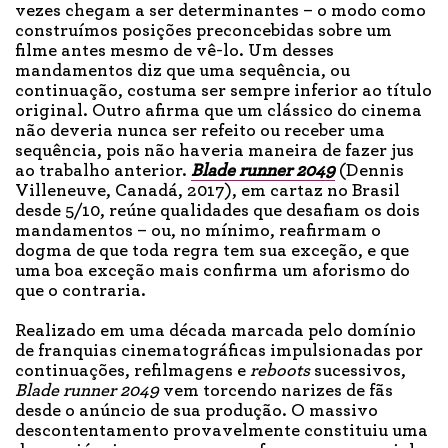
vezes chegam a ser determinantes – o modo como
construímos posições preconcebidas sobre um
filme antes mesmo de vê-lo. Um desses
mandamentos diz que uma sequência, ou
continuação, costuma ser sempre inferior ao título
original. Outro afirma que um clássico do cinema
não deveria nunca ser refeito ou receber uma
sequência, pois não haveria maneira de fazer jus
ao trabalho anterior.
Blade
r
unner 2049
(Dennis
Villeneuve, Canadá, 2017), em cartaz no Brasil
desde 5/10, reúne qualidades que desafiam os dois
mandamentos – ou, no mínimo, reafirmam o
dogma de que toda regra tem sua exceção, e que
uma boa exceção mais confirma um aforismo do
que o contraria.
Realizado em uma década marcada pelo domínio
de franquias cinematográficas impulsionadas por
continuações, refilmagens e
reboots
sucessivos,
Blade
r
unner 2049
vem torcendo narizes de fãs
desde o anúncio de sua produção. O massivo
descontentamento provavelmente constituiu uma