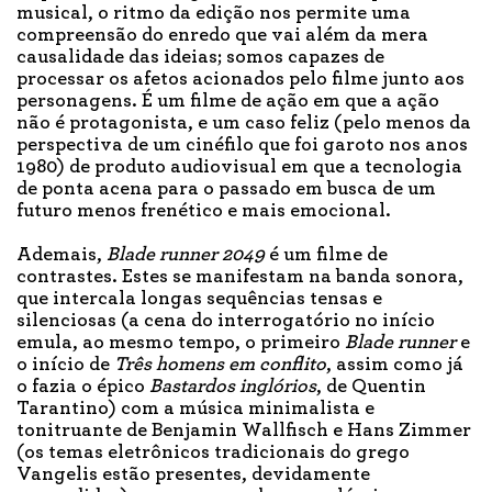
musical, o ritmo da edição nos permite uma
compreensão do enredo que vai além da mera
causalidade das ideias; somos capazes de
processar os afetos acionados pelo filme junto aos
personagens. É um filme de ação em que a ação
não é protagonista, e um caso feliz (pelo menos da
perspectiva de um cinéfilo que foi garoto nos anos
1980) de produto audiovisual em que a tecnologia
de ponta acena para o passado em busca de um
futuro menos frenético e mais emocional.
Ademais,
Blade
r
unner 2049
é um filme de
contrastes. Estes se manifestam na banda sonora,
que intercala longas sequências tensas e
silenciosas (a cena do interrogatório no início
emula, ao mesmo tempo, o primeiro
Blade
r
unner
e
o início de
Três homens em conflito
, assim como já
o fazia o épico
Bastardos inglórios
, de Quentin
Tarantino) com a música minimalista e
tonitruante de Benjamin Wallfisch e Hans Zimmer
(os temas eletrônicos tradicionais do grego
Vangelis estão presentes, devidamente