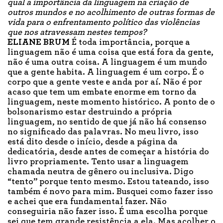
qual a importância da linguagem na criação de
outros mundos e no acolhimento de outras formas de
vida para o enfrentamento político das violências
que nos atravessam nestes tempos?
ELIANE BRUM
É toda importância, porque a
linguagem não é uma coisa que está fora da gente,
não é uma outra coisa. A linguagem é um mundo
que a gente habita. A linguagem é um corpo. É o
corpo que a gente veste e anda por aí. Não é por
acaso que tem um embate enorme em torno da
linguagem, neste momento histórico. A ponto de o
bolsonarismo estar destruindo a própria
linguagem, no sentido de que já não há consenso
no significado das palavras. No meu livro, isso
está dito desde o início, desde a página da
dedicatória, desde antes de começar a história do
livro propriamente. Tento usar a linguagem
chamada neutra de gênero ou inclusiva. Digo
“tento” porque tento mesmo. Estou tateando, isso
também é novo para mim. Busquei como fazer isso
e achei que era fundamental fazer. Não
conseguiria não fazer isso. É uma escolha porque
sei que tem grande resistência a ela. Mas acolher o