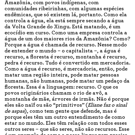
Amazônia, com povos indígenas, com
comunidades ribeirinhas, com algumas espécies
endêmicas, que só existem lá, portanto. Como ela
controla a água, ela está sempre secando a água
da Volta Grande do Xingu. Está matando, é um
ecocídio em curso. Como uma empresa controla a
água de um dos maiores rios da Amazônia? Como?
Porque a água é chamada de recurso. Nesse modo
de entender o mundo – o capitalista –, a água é
recurso, a floresta é recurso, montanha é recurso,
pedra é recurso. Tudo é convertido em mercadoria.
Como a água é recurso, é mercadoria, então, pode
matar uma região inteira, pode matar pessoas
humanas, não humanas, pode matar um pedaço da
floresta. Essa é a linguagem: recurso. O que os
povos originários chamam o rio de avô, a
montanha de mãe, árvores de irmãs. Não é porque
eles são naïf ou são “primitivos” (
Eliane faz o sinal
de aspas
), como tem gente que defende, mas é
porque eles têm um outro entendimento de como
estar no mundo. Eles têm relação com todos esses
outros seres – que são seres, não são recursos. Esse