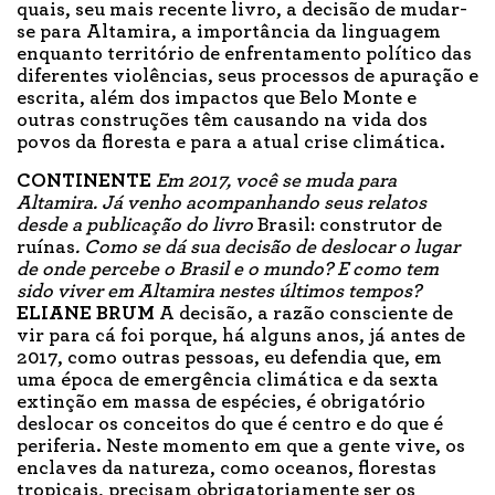
quais, seu mais recente livro, a decisão de mudar-
se para Altamira, a importância da linguagem
enquanto território de enfrentamento político das
diferentes violências, seus processos de apuração e
escrita, além dos impactos que Belo Monte e
outras construções têm causando na vida dos
povos da floresta e para a atual crise climática.
CONTINENTE
Em 2017, você se muda para
Altamira. Já venho acompanhando seus relatos
desde a publicação do livro
Brasil: construtor de
ruínas
. Como se dá sua decisão de deslocar o lugar
de onde percebe o Brasil e o mundo? E como tem
sido viver em Altamira nestes últimos tempos?
ELIANE BRUM
A decisão, a razão consciente de
vir para cá foi porque, há alguns anos, já antes de
2017, como outras pessoas, eu defendia que, em
uma época de emergência climática e da sexta
extinção em massa de espécies, é obrigatório
deslocar os conceitos do que é centro e do que é
periferia. Neste momento em que a gente vive, os
enclaves da natureza, como oceanos, florestas
tropicais, precisam obrigatoriamente ser os