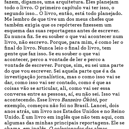
fazem, digamos, uma arquitetura. Eles planejam
todo o livro. O primeiro capítulo vai ter isso, o
segundo isso… O livro, então, está todo planejado.
Me lembro de que tive um dos meus chefes que
também exigia que os repórteres fizessem um
esquema das suas reportagens antes de escrever.
Eu nunca fiz. Se eu souber o que vai acontecer num
livro, não escrevo. Porque, para mim, é como ler o
final do livro. Nunca leio o final do livro, tem
gente que faz isso. Se eu souber o que vai
acontecer, perco a vontade de ler e perco a
vontade de escrever. Porque, sim, eu sei uma parte
do que vou escrever. Sei aquela parte que é a da
investigação jornalística, mas o como isso vai se
dar, como isso vai ser contado, como é que as
coisas vão se articular, ali, como vai ser essa
conversa entre as pessoas, aí, eu não sei. Isso vai
acontecendo. Esse livro
Banzeiro Òkòtó
, por
exemplo, começou não foi no Brasil. Lancei, dois
anos atrás, um livro nos Estados Unidos e no Reino
Unido. É um livro em inglês que não tem aqui, com
algumas das minhas principais reportagens. Ele se
chama, em inglês,
O colecionador das almas