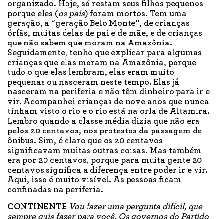
organizado. Hoje, só restam seus filhos pequenos
porque eles (
os pais
) foram mortos. Tem uma
geração, a “geração Belo Monte”, de crianças
órfãs, muitas delas de pai e de mãe, e de crianças
que não sabem que moram na Amazônia.
Seguidamente, tenho que explicar para algumas
crianças que elas moram na Amazônia, porque
tudo o que elas lembram, elas eram muito
pequenas ou nasceram neste tempo. Elas já
nasceram na periferia e não têm dinheiro para ir e
vir. Acompanhei crianças de nove anos que nunca
tinham visto o rio e o rio está na orla de Altamira.
Lembro quando a classe média dizia que não era
pelos 20 centavos, nos protestos da passagem de
ônibus. Sim, é claro que os 20 centavos
significavam muitas outras coisas. Mas também
era por 20 centavos, porque para muita gente 20
centavos significa a diferença entre poder ir e vir.
Aqui, isso é muito visível. As pessoas ficam
confinadas na periferia.
CONTINENTE
Vou fazer uma pergunta difícil, que
sempre quis fazer para você. Os governos do Partido