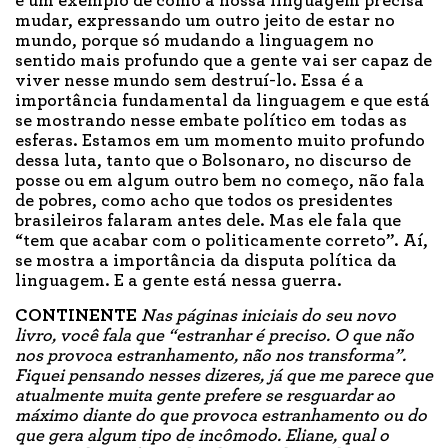
é um exemplo de como a nossa linguagem precisa
mudar, expressando um outro jeito de estar no
mundo, porque só mudando a linguagem no
sentido mais profundo que a gente vai ser capaz de
viver nesse mundo sem destruí-lo. Essa é a
importância fundamental da linguagem e que está
se mostrando nesse embate político em todas as
esferas. Estamos em um momento muito profundo
dessa luta, tanto que o Bolsonaro, no discurso de
posse ou em algum outro bem no começo, não fala
de pobres, como acho que todos os presidentes
brasileiros falaram antes dele. Mas ele fala que
“tem que acabar com o politicamente correto”. Aí,
se mostra a importância da disputa política da
linguagem. E a gente está nessa guerra.
CONTINENTE
Nas páginas iniciais do seu novo
livro, você fala que “estranhar é preciso. O que não
nos provoca estranhamento, não nos transforma”.
Fiquei pensando nesses dizeres, já que me parece que
atualmente muita gente prefere se resguardar ao
máximo diante do que provoca estranhamento ou do
que gera algum tipo de incômodo. Eliane, qual o