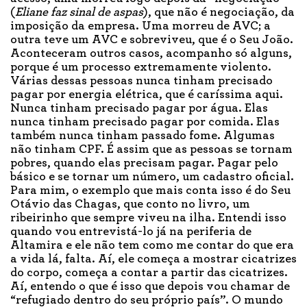
(
Eliane faz sinal de aspas
), que não é negociação, da
imposição da empresa. Uma morreu de AVC; a
outra teve um AVC e sobreviveu, que é o Seu João.
Aconteceram outros casos, acompanho só alguns,
porque é um processo extremamente violento.
Várias dessas pessoas nunca tinham precisado
pagar por energia elétrica, que é caríssima aqui.
Nunca tinham precisado pagar por água. Elas
nunca tinham precisado pagar por comida. Elas
também nunca tinham passado fome. Algumas
não tinham CPF. É assim que as pessoas se tornam
pobres, quando elas precisam pagar. Pagar pelo
básico e se tornar um número, um cadastro oficial.
Para mim, o exemplo que mais conta isso é do Seu
Otávio das Chagas, que conto no livro, um
ribeirinho que sempre viveu na ilha. Entendi isso
quando vou entrevistá-lo já na periferia de
Altamira e ele não tem como me contar do que era
a vida lá, falta. Aí, ele começa a mostrar cicatrizes
do corpo, começa a contar a partir das cicatrizes.
Aí, entendo o que é isso que depois vou chamar de
“refugiado dentro do seu próprio país”. O mundo