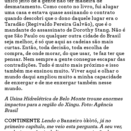
único jeito de a gente não ter madeira de
desmatamento. Como conto no livro, fui alugar
uma casa e estava quase assinando o contrato
quando descobri que o dono daquele lugar era o
Taradão (Regivaldo Pereira Galvão), que é o
mandante do assassinato de Dorothy Stang. Não é
que São Paulo ou qualquer outra cidade do Brasil
seja melhor, é só que aqui as cadeias são mais
curtas. Então, toda decisão, toda escolha de
compra, de onde morar, do que usar, te faz ter que
pensar. Nem sempre a gente consegue escapar das
contradições. Tudo é muito mais próximo e isso
também me ensinou muito. Viver aqui e olhar o
mundo daqui ampliou muito a minha capacidade
de enxergar e de me enxergar também nesse
mundo.
A Usina Hidrelétrica de Belo Monte trouxe enormes
impactos para a região do Xingu. Foto: Agência
Brasil
CONTINENTE
Lendo o
Banzeiro òkòtó,
já no
primeiro capítulo, me veio esta pergunta. A seu ver,