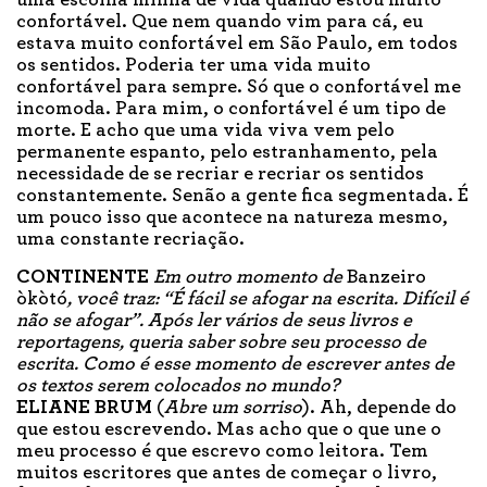
uma escolha minha de vida quando estou muito
confortável. Que nem quando vim para cá, eu
estava muito confortável em São Paulo, em todos
os sentidos. Poderia ter uma vida muito
confortável para sempre. Só que o confortável me
incomoda. Para mim, o confortável é um tipo de
morte. E acho que uma vida viva vem pelo
permanente espanto, pelo estranhamento, pela
necessidade de se recriar e recriar os sentidos
constantemente. Senão a gente fica segmentada. É
um pouco isso que acontece na natureza mesmo,
uma constante recriação.
CONTINENTE
Em outro momento de
Banzeiro
òkòtó
, você traz: “É fácil se afogar na escrita. Difícil é
não se afogar”. Após ler vários de seus livros e
reportagens, queria saber sobre seu processo de
escrita. Como é esse momento de escrever antes de
os textos serem colocados no mundo?
ELIANE BRUM
(
Abre um sorriso
). Ah, depende do
que estou escrevendo. Mas acho que o que une o
meu processo é que escrevo como leitora. Tem
muitos escritores que antes de começar o livro,