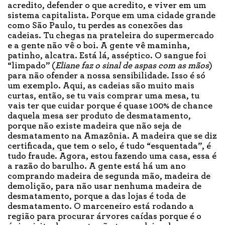
acredito, defender o que acredito, e viver em um
sistema capitalista. Porque em uma cidade grande
como São Paulo, tu perdes as conexões das
cadeias. Tu chegas na prateleira do supermercado
e a gente não vê o boi. A gente vê maminha,
patinho, alcatra. Está lá, asséptico. O sangue foi
“limpado” (
Eliane faz o sinal de aspas com as mãos
)
para não ofender a nossa sensibilidade. Isso é só
um exemplo. Aqui, as cadeias são muito mais
curtas, então, se tu vais comprar uma mesa, tu
vais ter que cuidar porque é quase 100% de chance
daquela mesa ser produto de desmatamento,
porque não existe madeira que não seja de
desmatamento na Amazônia. A madeira que se diz
certificada, que tem o selo, é tudo “esquentada”, é
tudo fraude. Agora, estou fazendo uma casa, essa é
a razão do barulho. A gente está há um ano
comprando madeira de segunda mão, madeira de
demolição, para não usar nenhuma madeira de
desmatamento, porque a das lojas é toda de
desmatamento. O marceneiro está rodando a
região para procurar árvores caídas porque é o