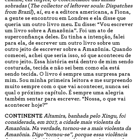
sobradas
(
The collector of leftover souls: Dispatches
from Brazil
), aí, eu e a editora americana, a Fiona,
a gente se encontrou em Londres e ela disse que
queria um outro livro meu. Eu disse: “Vou escrever
um livro sobre a Amazônia”. Foi um ato de
superconfiança deles. Eu tinha a intenção, falei
para ela, de escrever um outro livro sobre um
outro jeito de escrever sobre a Amazônia. Quando
comecei, achei que seria isso, só que aconteceu de
outro jeito. Essa história está dentro de mim sendo
costurada, tecida e não sei bem como ela está
sendo tecida. O livro é sempre uma surpresa para
mim. Sou minha primeira leitora e me surpreendo
muito sempre com o que vai acontecer, nunca sei
qual o próximo capítulo. É sempre uma alegria
também sentar para escrever. “Nossa, o que vai
acontecer hoje?”
CONTINENTE
Altamira, banhada pelo Xingu, foi
considerada, em 2017, a cidade mais violenta da
Amazônia. Na verdade, tornou-se a mais violenta da
Amazônia. Digo“tornou-se”, porque essa violência