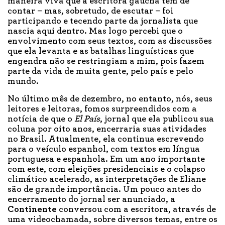
maneira viva que a escritora gaúcha tem de
contar – mas, sobretudo, de escutar – foi
participando e tecendo parte da jornalista que
nascia aqui dentro. Mas logo percebi que o
envolvimento com seus textos, com as discussões
que ela levanta e as batalhas linguísticas que
engendra não se restringiam a mim, pois fazem
parte da vida de muita gente, pelo país e pelo
mundo.
No último mês de dezembro, no entanto, nós, seus
leitores e leitoras, fomos surpreendidos com a
notícia de que o
El País
, jornal que ela publicou sua
coluna por oito anos, encerraria suas atividades
no Brasil. Atualmente, ela continua escrevendo
para o veículo espanhol, com textos em língua
portuguesa e espanhola. Em um ano importante
com este, com eleições presidenciais e o colapso
climático acelerado, as interpretações de Eliane
são de grande importância. Um pouco antes do
encerramento do jornal ser anunciado, a
Continente
conversou com a escritora, através de
uma videochamada, sobre diversos temas, entre os