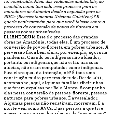
foi construída. Além das violências ambientais, do
ecocídio, como tem sido esse processo para os
moradores de Altamira desde a expulsão para os
RUCs
(Reassentamentos Urbanos Coletivos)? E
queria pedir também para que você falasse sobre o
processo de conversão de povos da floresta em
pessoas pobres urbanizadas.
ELIANE BRUM
Esse é o processo das grandes
obras na Amazônia, todas elas. É um processo de
conversão de povos-floresta em pobres urbanos. A
perversão ficou bem clara, por exemplo, agora na
pandemia. Quando os indígenas não aldeados,
portanto os indígenas que não estão nas suas
aldeias, não eram computados como indígenas.
Fica claro qual é a intenção, né? É toda uma
construção muito perversa de tudo. Desde 2011,
acompanho, aqui, algumas famílias ribeirinhas
que foram expulsas por Belo Monte. Acompanho
elas nessa conversão de pessoas-floresta, pessoas-
natureza para pobres urbanos. É avassalador.
Algumas pessoas não resistiram, morreram. E a
morte vem como AVCs. Duas pessoas a que tive
acesso, uma morreu logo depois da “negociação”