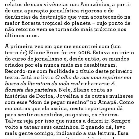
relatos de suas vivências nas Amazônias, a partir
de uma apuração jornalística rigorosa e de
denúncias da destruição que vem acontecendo na
maior floresta tropical do planeta – cujo ponto de
não retorno vem se tornando mais próximo nos
últimos anos.
A primeira vez em que me encontrei com (um
texto de) Eliane Brum foi em 2016. Estava no início
do curso de jornalismo e, desde então, os mundos
criados por ela nunca mais me desabitaram.
Recordo-me com facilidade o título deste primeiro
texto. Está no livro
O olho da rua: uma repórter em
busca da literatura da vida real
e chama-se
A
floresta das parteiras
. Nele, Eliane conta as
histórias de Dorica, Jovelina e de outras mulheres
com esse “dom de pegar menino” no Amapá. Como
em outras que ela assina, nesta reportagem dá
para sentir os sentidos, os gostos, os cheiros.
Talvez seja por isso que nunca a deixei ir. Sempre
volto a tatear seus caminhos. E quando dá, levo
mais gente comigo, indicando a sua leitura. Essa