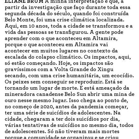
ELIANE BRUM
A minha interpretação é que, a
partir da investigação que faço durante toda essa
segunda década do século, quando foi construída
Belo Monte, foi uma crise climática localizada.
Aqui, em 10 anos, toda a cidade se transformou e a
vida das pessoas se transfigurou. A gente pode
aprender com o que aconteceu em Altamira,
porque o que aconteceu em Altamira vai
acontecer em muitos lugares no contexto da
escalada do colapso climático. Os impactos, aqui,
só estão começando. Hoje, os impactos são
gravíssimos com a Volta Grande do Xingu
secando, com uma crise humanitária, um ecocídio.
Os peixes sem conseguir se reproduzir. Está se
tornando um lugar de morte. E está ameaçado da
mineradora canadense Belo Sun abrir uma mina de
ouro nesse mesmo lugar. Isso chega ao ponto de,
no começo de 2020, antes da pandemia começar,
ter uma série de suicídios de adolescentes. Na
cidade, chegaram a ter dois suicídios por dia,
várias tentativas de suicídios no mesmo dia, todos
de adolescentes. Só não tiveram mais mortes
porque a comunidade se organizou e se criou