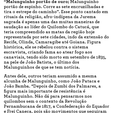
“Malunguinho portão de ouro;
Malunguinho
portão de espinho. Corre as sete encruzilhadas e
tira o estrepe do caminho”. Esse ponto cantado em
rituais da religião, afro-indígena da Jurema
sagrada é apenas uma das muitas maneiras de
saudação ao líder do Quilombo do Catucá, que
teria compreendido as matas da região hoje
representada por sete cidades, indo da extensão do
Recife, Olinda, Camaragibe até Goiana. Figura
histórica, ele se rebelou contra o sistema
escravista, criando fama ao atear fogo aos
canaviais, tendo sido morto em setembro de 1835,
na pele de João Batista, o último dos
Malunguinhos de que se tem notícia.
Antes dele, outros teriam assumido a mesma
alcunha de Malunguinho, como João Pataca e
João Bamba. “Depois de Zumbi dos Palmares, a
figura mais importante de resistência é
Malunguinho. Não dá para pensarmos nos
quilombos sem o contexto da Revolução
Pernambucana de 1817, a Confederação do Equador
e Frei Caneca, pois são movimentos que seguiram