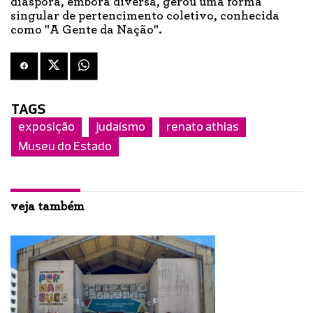
diáspora, embora diversa, gerou uma forma
singular de pertencimento coletivo, conhecida
como "A Gente da Nação".
TAGS
exposição
judaísmo
renato athias
Museu do Estado
veja também