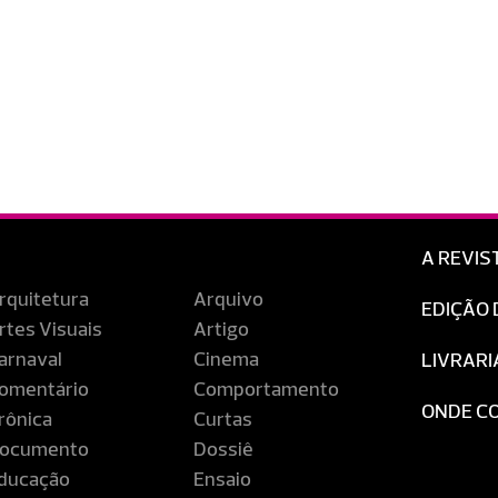
A REVIS
rquitetura
Arquivo
EDIÇÃO 
rtes Visuais
Artigo
arnaval
Cinema
LIVRARI
omentário
Comportamento
ONDE C
rônica
Curtas
ocumento
Dossiê
ducação
Ensaio