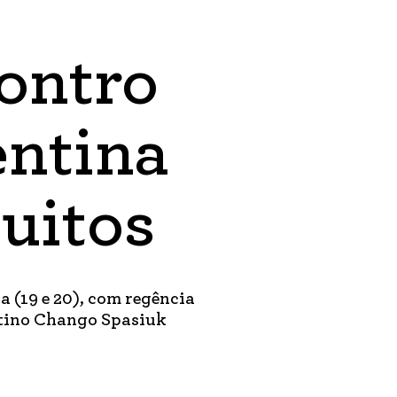
ontro
entina
uitos
a (19 e 20), com regência
ntino Chango Spasiuk