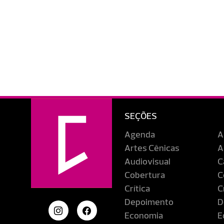
SEÇÕES
Agenda
A
Artes Cênicas
A
Audiovisual
C
Cobertura
C
Crítica
C
Depoimento
D
Economia
E