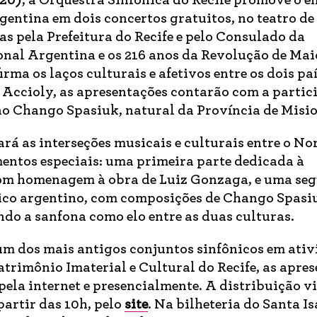
(20)
, a Orquestra Sinfônica do Recife promove o e
rgentina em dois concertos gratuitos, no teatro de
as pela Prefeitura do Recife e pelo Consulado da
nal Argentina e os 216 anos da Revolução de Mai
ma os laços culturais e afetivos entre os dois pa
 Accioly, as apresentações contarão com a partic
no Chango Spasiuk, natural da Província de Misio
ará as interseções musicais e culturais entre o No
mentos especiais: uma primeira parte dedicada à
com homenagem à obra de Luiz Gonzaga, e uma se
rico argentino, com composições de Chango Spasi
ndo a sanfona como elo entre as duas culturas.
m dos mais antigos conjuntos sinfônicos em ati
atrimônio Imaterial e Cultural do Recife, as apre
pela internet e presencialmente. A distribuição v
partir das 10h, pelo
site
. Na bilheteria do Santa Is