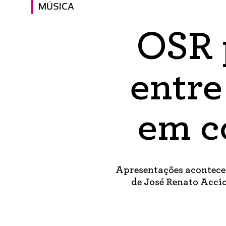
MÚSICA
OSR 
entre
em c
Apresentações acontecem 
de José Renato Acci