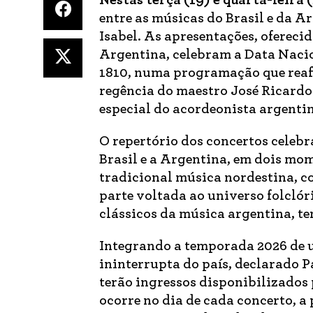
Nestas terça (19) e quarta-feira 
entre as músicas do Brasil e da A
Isabel. As apresentações, oferecid
Argentina, celebram a Data Nacio
1810, numa programação que reafir
regência do maestro José Ricardo
especial do acordeonista argenti
O repertório dos concertos celebr
Brasil e a Argentina, em dois mo
tradicional música nordestina, 
parte voltada ao universo folcló
clássicos da música argentina, te
Integrando a temporada 2026 de u
ininterrupta do país, declarado P
terão ingressos disponibilizados 
ocorre no dia de cada concerto, a 