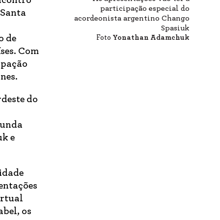
ncontro
participação especial do
 Santa
acordeonista argentino Chango
Spasiuk
o de
Foto
Yonathan Adamchuk
íses. Com
ipação
nes.
rdeste do
gunda
uk e
vidade
sentações
irtual
abel, os