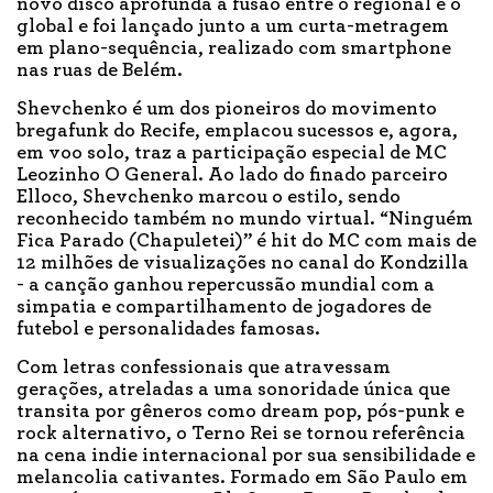
novo disco aprofunda a fusão entre o regional e o
global e foi lançado junto a um curta-metragem
em plano-sequência, realizado com smartphone
nas ruas de Belém.
Shevchenko é um dos pioneiros do movimento
bregafunk do Recife, emplacou sucessos e, agora,
em voo solo, traz a participação especial de MC
Leozinho O General. Ao lado do finado parceiro
Elloco, Shevchenko marcou o estilo, sendo
reconhecido também no mundo virtual. “Ninguém
Fica Parado (Chapuletei)” é hit do MC com mais de
12 milhões de visualizações no canal do Kondzilla
- a canção ganhou repercussão mundial com a
simpatia e compartilhamento de jogadores de
futebol e personalidades famosas.
Com letras confessionais que atravessam
gerações, atreladas a uma sonoridade única que
transita por gêneros como dream pop, pós-punk e
rock alternativo, o Terno Rei se tornou referência
na cena indie internacional por sua sensibilidade e
melancolia cativantes. Formado em São Paulo em