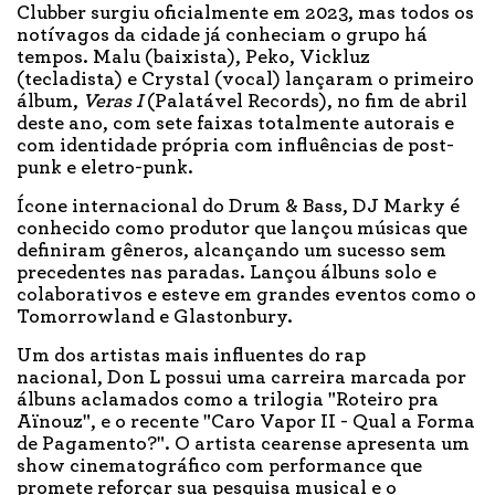
Clubber surgiu oficialmente em 2023, mas todos os
notívagos da cidade já conheciam o grupo há
tempos. Malu (baixista), Peko, Vickluz
(tecladista) e Crystal (vocal) lançaram o primeiro
álbum,
Veras I
(Palatável Records), no fim de abril
deste ano, com sete faixas totalmente autorais e
com identidade própria com influências de post-
punk e eletro-punk.
Ícone internacional do Drum & Bass, DJ Marky é
conhecido como produtor que lançou músicas que
definiram gêneros, alcançando um sucesso sem
precedentes nas paradas. Lançou álbuns solo e
colaborativos e esteve em grandes eventos como o
Tomorrowland e Glastonbury.
Um dos artistas mais influentes do rap
nacional, Don L possui uma carreira marcada por
álbuns aclamados como a trilogia "Roteiro pra
Aïnouz", e o recente "Caro Vapor II - Qual a Forma
de Pagamento?". O artista cearense apresenta um
show cinematográfico com performance que
promete reforçar sua pesquisa musical e o