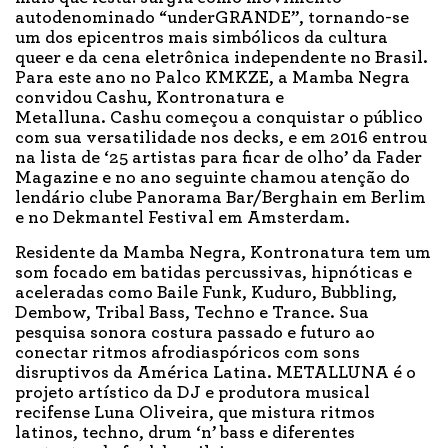
autodenominado “underGRANDE”, tornando-se
um dos epicentros mais simbólicos da cultura
queer e da cena eletrônica independente no Brasil.
Para este ano no Palco KMKZE, a Mamba Negra
convidou Cashu, Kontronatura e
Metalluna. Cashu começou a conquistar o público
com sua versatilidade nos decks, e em 2016 entrou
na lista de ‘25 artistas para ficar de olho’ da Fader
Magazine e no ano seguinte chamou atenção do
lendário clube Panorama Bar/Berghain em Berlim
e no Dekmantel Festival em Amsterdam.
Residente da Mamba Negra, Kontronatura tem um
som focado em batidas percussivas, hipnóticas e
aceleradas como Baile Funk, Kuduro, Bubbling,
Dembow, Tribal Bass, Techno e Trance. Sua
pesquisa sonora costura passado e futuro ao
conectar ritmos afrodiaspóricos com sons
disruptivos da América Latina. METALLUNA é o
projeto artístico da DJ e produtora musical
recifense Luna Oliveira, que mistura ritmos
latinos, techno, drum ‘n’ bass e diferentes