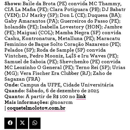
Shows:
Baile da Brota (PE) convida MC Thammy,
CIA La Mafia (PE); Clara Potiguara (PB); DJ Babatr
(VEN); DJ Marky (SP); Don L (CE); Duquesa (BA);
Gaby Amarantos (PA); Guerreiros do Passo (PE);
holandês (PE); Isabella Lovestory (HON); Jambre
(PE); Maiguai (COL); Mamba Negra (SP) convida
Cashu, Kontronatura, Metalluna (PE); Maracatu
Feminino de Baque Solto Coração Nazareno (PE);
Pelados (SP); Roda de Sample (SP) convida
Vintchen, Pedro Mooniz, L4ÍS e Iru Waves (PE);
Samuel de Saboia (PE); Shevchenko (PE) convida
MC Leozinho O General (PE); Terno Rei (SP); Urias
(MG); Vera Fischer Era Clubber (RJ); Zaho de
Sagazan (FRA)
Onde
: Campus da UFPE, Cidade Universitária
Quando
: Sábado, 6 de dezembro de 2025
Quanto:
A partir de R$ 100 no
link
Mais informações
: @noarcm
|
coquetelmolotov.com.br