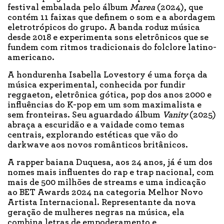
festival embalada pelo álbum
Marea
(2024), que
contém 11 faixas que definem o som e a abordagem
eletrotrópicos do grupo. A banda roduz música
desde 2018 e experimenta sons eletrônicos que se
fundem com ritmos tradicionais do folclore latino-
americano.
A hondurenha Isabella Lovestory é uma força da
música experimental, conhecida por fundir
reggaeton, eletrônica gótica, pop dos anos 2000 e
influências do K-pop em um som maximalista e
sem fronteiras. Seu aguardado álbum
Vanity
(2025)
abraça a escuridão e a vaidade como temas
centrais, explorando estéticas que vão do
darkwave aos novos românticos britânicos.
A rapper baiana Duquesa, aos 24 anos, já é um dos
nomes mais influentes do rap e trap nacional, com
mais de 500 milhões de streams e uma indicação
ao BET Awards 2024 na categoria Melhor Novo
Artista Internacional. Representante da nova
geração de mulheres negras na música, ela
combina letras de empoderamento e