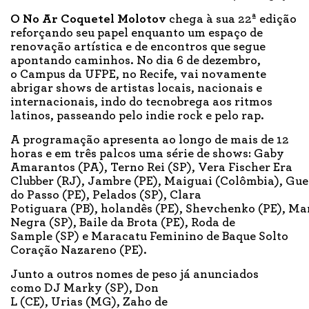
O No Ar Coquetel Molotov
chega à sua 22ª edição
reforçando seu papel enquanto um espaço de
renovação artística e de encontros que segue
apontando caminhos. No dia 6 de dezembro,
o Campus da UFPE, no Recife, vai novamente
abrigar shows de artistas locais, nacionais e
internacionais, indo do tecnobrega aos ritmos
latinos, passeando pelo indie rock e pelo rap.
A programação apresenta ao longo de mais de 12
horas e em três palcos uma série de shows: Gaby
Amarantos (PA), Terno Rei (SP), Vera Fischer Era
Clubber (RJ), Jambre (PE), Maiguai (Colômbia), Gue
do Passo (PE), Pelados (SP), Clara
Potiguara (PB), holandês (PE), Shevchenko (PE), M
Negra (SP), Baile da Brota (PE), Roda de
Sample (SP) e Maracatu Feminino de Baque Solto
Coração Nazareno (PE).
Junto a outros nomes de peso já anunciados
como DJ Marky (SP), Don
L (CE), Urias (MG), Zaho de