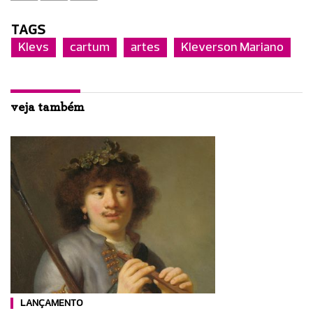
TAGS
Klevs
cartum
artes
Kleverson Mariano
veja também
LANÇAMENTO